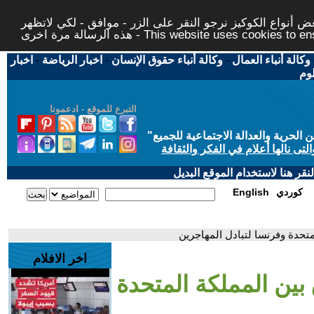
 أنواع الكوكيز نرجو النقر على الزر - موافق - لكي لاتظهر
This website uses cookies to ensure you ge
وكالة أنباء العمال
-
وكالة أنباء حقوق الإنسان
-
اخبار الرياضة
-
اخبار
لوم
التبرع للموقع - ادعمونا
حرية والعدالة الاجتماعية للجميع
"
تى نالها أعلام في الفكر والثقافة
قر هنا لاستخدام الموقع البديل
كوردي
English
متحدة وفرنسا لتبادل المهاجرين
اخر الافلام
بين المملكة المتحدة