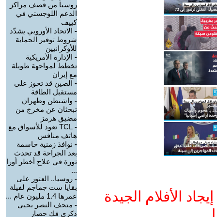
روسيا من قصف مراكز
الدعم اللوجستي في
كييف
-
الاتحاد الأوروبي يشدّد
شروط توفير الحماية
للأوكرانيين
-
الإدارة الأمريكية
تخطط لمواجهة طويلة
مع إيران
-
الصين قد تحوز على
مستقبل الطاقة
-
واشنطن وطهران
تبحثان عن مخرج من
مضيق هرمز
-
TCL تعود للأسواق مع
هاتف منافس
-
نوافذ زمنية حاسمة
بعد الجراحة قد تحدث
ثورة في علاج أخطر أورا
...
-
روسيا.. العثور على
بقايا ست جماجم لفيلة
جاد الأفلام الجيدة
عمرها 1.4 مليون عام ...
-
متحف النصر يحيي
ا
ذكرى فك حصار