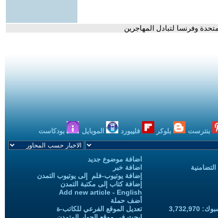
متحدة وفرنسا لتبادل المهاجرين
بنترست
بلوكر
فليبورد
الموبايل
بودكاست
اضافة موضوع جديد
التضامنية
اضافة خبر
إضافة يوتيوب-فلم إلى يوتيوب التمدن
إضافة كتاب إلى مكتبة التمدن
Add new article - English
أضف حملة
3,732,97
تعديل الموقع الفرعي للكاتب-ة
ابحث في موقع الحوار المتمدن