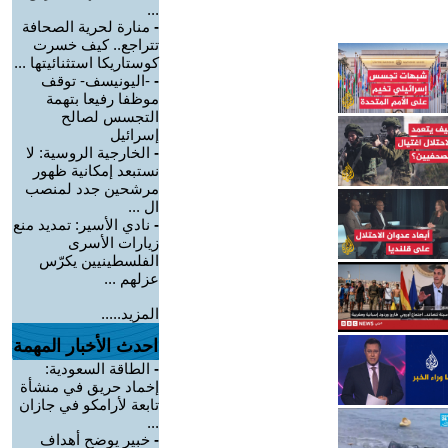
...
-
منارة لحرية الصحافة
تتراجع.. كيف خسرت
كوستاريكا استثنائيتها ...
-
-اليونيسف- توقف
موظفا رفيعا بتهمة
التجسس لصالح
إسرائيل
-
الخارجية الروسية: لا
نستبعد إمكانية ظهور
مرشحين جدد لمنصب
ال ...
-
نادي الأسير: تمديد منع
زيارات الأسرى
الفلسطينيين يكرّس
عزلهم ...
المزيد.....
احدث الأخبار المهمة
-
الطاقة السعودية:
إخماد حريق في منشأة
تابعة لأرامكو في جازان
...
-
خبير يوضح أهداف