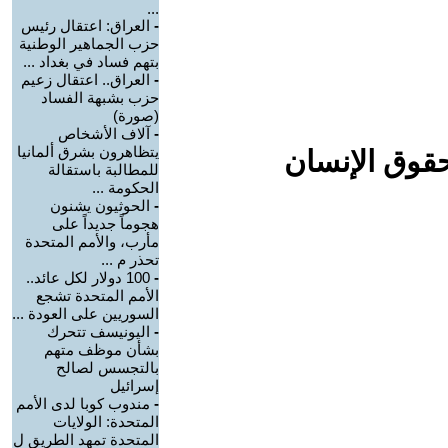
...
-
العراق: اعتقال رئيس
حزب الجماهير الوطنية
بتهم فساد في بغداد ...
-
العراق.. اعتقال زعيم
حزب بشبهة الفساد
(صورة)
-
آلاف الأشخاص
يتظاهرون بشرق ألمانيا
حقوق الإنسان
للمطالبة باستقالة
الحكومة ...
-
الحوثيون يشنون
هجوماً جديداً على
مأرب، والأمم المتحدة
تحذر م ...
-
100 دولار لكل عائد..
الأمم المتحدة تشجع
السوريين على العودة ...
-
اليونيسف تتحرك
بشأن موظف متهم
بالتجسس لصالح
إسرائيل
-
مندوب كوبا لدى الأمم
المتحدة: الولايات
المتحدة تمهد الطريق ل