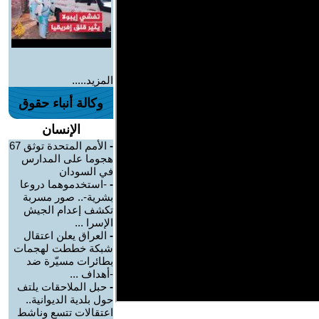
المزيد.....
وكالة أنباء حقوق
الإنسان
-
الأمم المتحدة توثق 67
هجوما على المدارس
في السودان
-
-استخدموهما دروعا
بشرية-.. صور مسربة
تكشف إعدام الجيش
الإسرا ...
-
العراق يعلن اعتقال
شبكة خططت لهجمات
بطائرات مسيّرة ضد
-أهداف ...
-
حبل الملاحقات يلتف
حول بلدية الديوانية..
اعتقالات تتسع وناشط