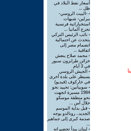
أسعار نفط البلاد في
ظل ...
-
-البيت الروسي-
ببرلين- شبهات
استخباراتية فرنسية
تحرج ألمانيا ...
-
نائب الرئيس التركي
يتحدث عن احتمالية
انضمام مصر إلى
اتفاقية ...
-
محمد صلاح ينعش
خزائن طرابزون سبور
في 3 أيام
ا
-
الجيش الروسي
يسيطر على بلدة أخرى
في خاركوف (فيديو)
-
سوبيانين: تحييد نحو
1984 مسيرة اتجهت
نحو منطقة موسكو
خلال أس ...
-
قبل بداية الموسم
الجديد.. رونالدو يوجه
صدمة كبرى إلى جماهير
...
-
لبنان يبدأ تحضيراته