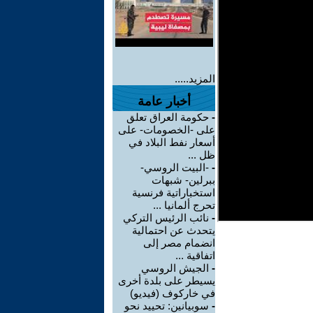
المزيد.....
أخبار عامة
-
حكومة العراق تعلق
على -الخصومات- على
أسعار نفط البلاد في
ظل ...
-
-البيت الروسي-
ببرلين- شبهات
استخباراتية فرنسية
تحرج ألمانيا ...
-
نائب الرئيس التركي
يتحدث عن احتمالية
انضمام مصر إلى
اتفاقية ...
-
الجيش الروسي
يسيطر على بلدة أخرى
في خاركوف (فيديو)
-
سوبيانين: تحييد نحو