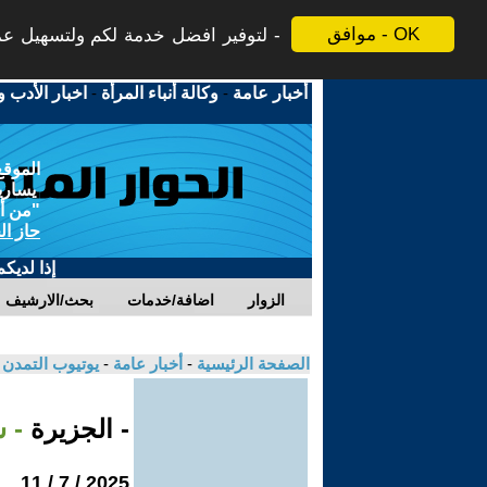
موافق - OK
لتوفير افضل خدمة لكم ولتسهيل عملي
أخبار عامة
-
وكالة أنباء المرأة
-
اخبار الأدب و
الموقع
يسارية
"من أج
حاز ال
إذا لديك
الزوار
اضافة/خدمات
بحث/الارشيف
الصفحة الرئيسية
-
أخبار عامة
-
يوتيوب التمدن
- الجزيرة
- 
2025 / 7 / 11