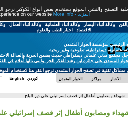
ة التصفح والنشر، الموقع يستخدم بعض أنواع الكوكيز نرجو النق
More info - المزيد
experience on our website
الفن
-
وكالة أنباء اليسار
-
وكالة أنباء العلمانية
-
وكالة أنباء العمال
-
وكا
الاقتصاد
-
اخبار الطب والعلوم
 الرئيسي لمؤسسة الحوار المتمدن
، علمانية، ديمقراطية، تطوعية وغير ربحية
ل مجتمع مدني علماني ديمقراطي حديث يضمن الحرية والعدالة الاجتم
حوار المتمدن على جائزة ابن رشد للفكر الحر والتى نالها أعلام في الفك
م مشاكل تقنية في تصفح الحوار المتمدن نرجو النقر هنا لاستخدام الموقع
كوردي
English
الاخبار
مراكز
الحوار المتمدن
- شهداء ومصابون أطفال إثر قصف إسرائيلي على دير البلح
شهداء ومصابون أطفال إثر قصف إسرائيلي على 