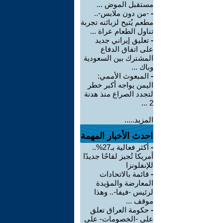
مستقبل الموض ...
-
-من دون ملابس-..
مطعم يُتيح لزبائنه تجربة
تناول الطعام عراة ...
-
تعليق إيراني جديد
على اتفاق الدفاع
المشترك بين السعودية
وباك ...
-
المبعوث الأممي:
اليمن يواجه أكبر خطر
لتجدد الصراع منذ هدنة
2 ...
المزيد.....
احدث الأخبار المهمة
-
أكثر فعالية بـ27%..
أمريكا تُجيز لقاحًا جديدًا
للإنفلونزا
-
قائمة بالاتحادات
المعارضة والمؤيدة
لرئيس -فيفا-.. وهذا
موقف ...
-
حكومة العراق تعلق
على -الخصومات- على