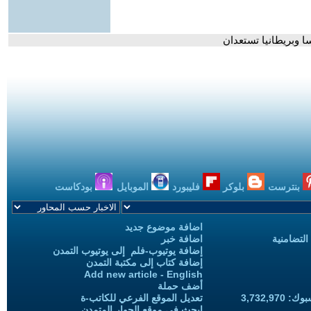
ا وبريطانيا تستعدان
بنترست
بلوكر
فليبورد
الموبايل
بودكاست
اضافة موضوع جديد
التضامنية
اضافة خبر
إضافة يوتيوب-فلم إلى يوتيوب التمدن
إضافة كتاب إلى مكتبة التمدن
Add new article - English
أضف حملة
3,732,97
تعديل الموقع الفرعي للكاتب-ة
ابحث في موقع الحوار المتمدن