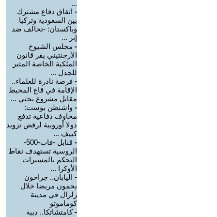
...
-
اتفاق دفاع مشترك
بين السعودية وتركيا
وباكستان: -تحالف ضد
إير ...
-
مجلس الشيوخ
الأرجنتيني يقر قانون
الملكية الخاصة المثير
للجدل ...
-
فرصة نادرة للعلماء..
الإقامة في قاع المحيط
مقابل مشروع بحثي ...
-
واشنطن بوست:
مخاوف دفاعية تدفع
دولا أوروبية لرفض تزويد
كييف ...
-
قنابل -فاب-500-
الروسية تستهدف نقاط
التحكم بالمسيرات
الأوكرا ...
-
اليابان.. جراحون
يحمون مريضا خلال
زلزال في مدينة
كوماموتو
-
كامتشاتكا.. دببة