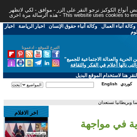
 أنواع الكوكيز نرجو النقر على الزر - موافق - لكي لاتظهر
This website uses cookies to ensure you ge
وكالة أنباء العمال
-
وكالة أنباء حقوق الإنسان
-
اخبار الرياضة
-
اخبار
لوم
التبرع للموقع - ادعمونا
حرية والعدالة الاجتماعية للجميع
"
تى نالها أعلام في الفكر والثقافة
قر هنا لاستخدام الموقع البديل
كوردي
English
ا وبريطانيا تستعدان
اخر الافلام
ية في مواجهة