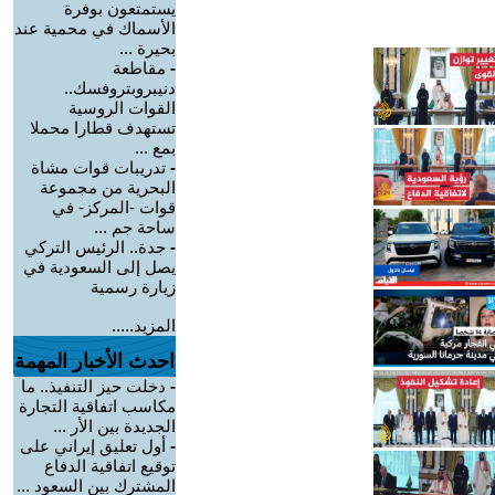
يستمتعون بوفرة
الأسماك في محمية عند
بحيرة ...
-
مقاطعة
دنيبروبتروفسك..
القوات الروسية
تستهدف قطارا محملا
بمع ...
-
تدريبات قوات مشاة
البحرية من مجموعة
قوات -المركز- في
ساحة جم ...
-
جدة.. الرئيس التركي
يصل إلى السعودية في
زيارة رسمية
المزيد.....
احدث الأخبار المهمة
-
دخلت حيز التنفيذ.. ما
مكاسب اتفاقية التجارة
الجديدة بين الأر ...
-
أول تعليق إيراني على
توقيع اتفاقية الدفاع
المشترك بين السعود ...