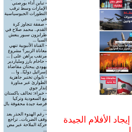
-
تباين أداء بورصتي
الإمارات وسط ترقب
التطورات الجيوسياسية
في ...
-
صفقة تتجاوز كرة
القدم.. محمد صلاح في
طرابزون سبور ينعش
السيا ...
-
القناة الأنبوبية تنهي
معاناة الزبير؟ مشروع
مرتقب يراهن على إ ...
-
حاخام بارز وملياردير
يهودي يبحثان مقاضاة
إسرائيل دوليًا.. وا ...
-
تايوان تختبر جاهزية
الطوارئ عبر مناورة
إنذار جوي
-
خبراء: تحالف باكستان
مع السعودية وتركيا
فرصة جيدة محفوفة بال
...
-
رغم الهدوء الحذر بعد
جاد الأفلام الجيدة
وقف الضربات.. تراجع
حركة الملاحة عبر مض
ا
...