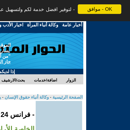
موافق - OK
لتوفير افضل خدمة لكم ولتسهيل عملي
أخبار عامة
-
وكالة أنباء المرأة
-
اخبار الأدب و
الموقع
يسارية
"من أج
حاز ال
إذا لديك
الزوار
اضافة/خدمات
بحث/الارشيف
الصفحة الرئيسية
-
وكالة أنباء حقوق الإنسان
-
ي
- فرانس 24
الخاصة للأرا