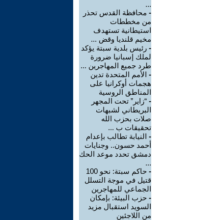
...
-
محافظة القدس تحذر
من مخططات
استيطانية تستهدف
مخيم قلنديا وقض ...
-
رئيس بلدية سبتة يؤكد
لملك إسبانيا ضرورة
طرد جميع المهاجرين ...
-
الأمم المتحدة تدين
هجمات أوكرانيا على
المناطق الروسية
-
“زاير” تحت المجهر
البريطاني لشبهات
صلات بحزب الله
تحقيقات ب ...
-
النيابة تطالب بإعدام
أحمد حسون.. وجنايات
دمشق تحدد موعد الحك
...
-
حاكم سبتة: نحو 100
قتيل في موجة التسلل
الجماعي للمهاجرين
-
حزب البيئة: بإمكان
السويد استقبال مزيد
من اللاجئين