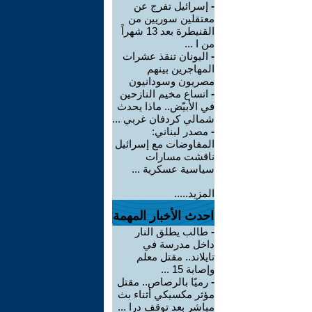
-
إسرائيل تفرج عن
معتقلين سوريين من
القنيطرة بعد 13 شهراً
من ا ...
-
اليونان تنقذ عشرات
المهاجرين بينهم
مصريون وسودانيون
-
اتساع مخيم النازحين
في الأبيّض.. ماذا يحدث
شمالي كردفان غربي ...
-
مصدر لبناني:
المفاوضات مع إسرائيل
ناقشت مسارات
سياسية عسكرية ...
المزيد.....
احدث الأخبار المهمة
-
طالب يطلق النار
داخل مدرسة في
تايلاند.. مقتل معلم
وإصابة 15 ...
-
رميًا بالرصاص.. مقتل
مؤثر مكسيكي أثناء بث
مباشر بعد توقف درا ...