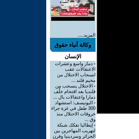
المزيد.....
وكالة أنباء حقوق
الإنسان
-
دمار واسع وعشرات
الاعتقالات عقب
انسحاب الاحتلال من
مخيم قلند ...
-
الاحتلال ينسحب من
قلنديا بعد اقتحام خلّف
دمارا واعتقالات بال ...
-
اليونيسف: استشهاد
300 طفل في غزة جراء
خروقات الاحتلال منذ
وق ...
-
إيطاليا تفكك شبكة
لتهريب المهاجرين بين
الجزائر وسردينيا وفرن