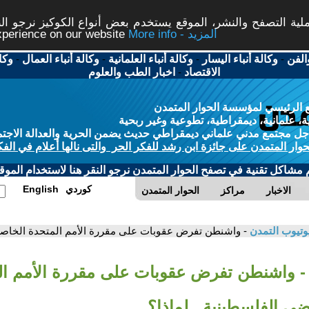
ة التصفح والنشر، الموقع يستخدم بعض أنواع الكوكيز نرجو النق
More info - المزيد
experience on our website
الفن
-
وكالة أنباء اليسار
-
وكالة أنباء العلمانية
-
وكالة أنباء العمال
-
وكا
الاقتصاد
-
اخبار الطب والعلوم
 الرئيسي لمؤسسة الحوار المتمدن
، علمانية، ديمقراطية، تطوعية وغير ربحية
ل مجتمع مدني علماني ديمقراطي حديث يضمن الحرية والعدالة الاجتم
حوار المتمدن على جائزة ابن رشد للفكر الحر والتى نالها أعلام في الفك
م مشاكل تقنية في تصفح الحوار المتمدن نرجو النقر هنا لاستخدام الموقع
كوردي
English
الاخبار
مراكز
الحوار المتمدن
وتيوب التمدن
- واشنطن تفرض عقوبات على مقررة الأمم المتحدة الخاصة 
- واشنطن تفرض عقوبات على مقررة الأمم ال
ضي الفلسطينية.. لماذا؟