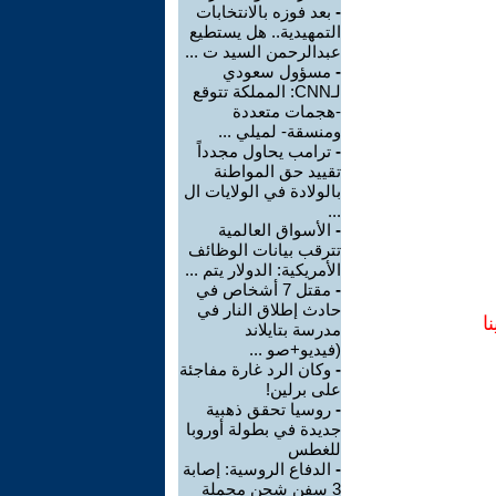
-
بعد فوزه بالانتخابات
التمهيدية.. هل يستطيع
عبدالرحمن السيد ت ...
-
مسؤول سعودي
لـCNN: المملكة تتوقع
-هجمات متعددة
ومنسقة- لميلي ...
-
ترامب يحاول مجدداً
تقييد حق المواطنة
بالولادة في الولايات ال
...
-
الأسواق العالمية
تترقب بيانات الوظائف
الأمريكية: الدولار يتم ...
-
مقتل 7 أشخاص في
حادث إطلاق النار في
ا
مدرسة بتايلاند
(فيديو+صو ...
-
وكان الرد غارة مفاجئة
على برلين!
-
روسيا تحقق ذهبية
جديدة في بطولة أوروبا
للغطس
-
الدفاع الروسية: إصابة
3 سفن شحن محملة