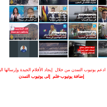
ادعم يوتيوب التمدن من خلال إيجاد الأفلام الجيدة وإرسالها الين
إضافة يوتيوب-فلم إلى يوتيوب التمدن