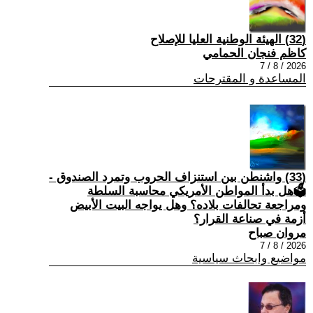
(32) الهيئة الوطنية العليا للإصلاح
كاظم فنجان الحمامي
2026 / 8 / 7
المساعدة و المقترحات
(33) واشنطن بين استنزاف الحروب وتمرد الصندوق -
🗳هل بدأ المواطن الأمريكي محاسبة السلطة
ومراجعة تحالفات بلاده؟ وهل يواجه البيت الأبيض
أزمة في صناعة القرار؟
مروان صباح
2026 / 8 / 7
مواضيع وابحاث سياسية