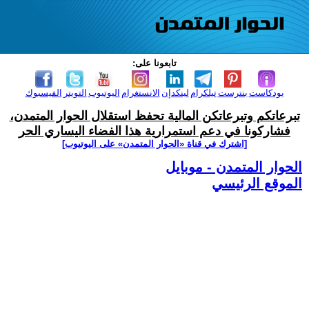
تابعونا على:
بودكاست
بنترست
تيلكرام
لينكدإن
الانستغرام
اليوتيوب
التويتر
الفيسبوك
تبرعاتكم وتبرعاتكن المالية تحفظ استقلال الحوار المتمدن،
فشاركونا في دعم استمرارية هذا الفضاء اليساري الحر
[اشترك في قناة ‫«الحوار المتمدن» على اليوتيوب]
الحوار المتمدن - موبايل
الموقع الرئيسي