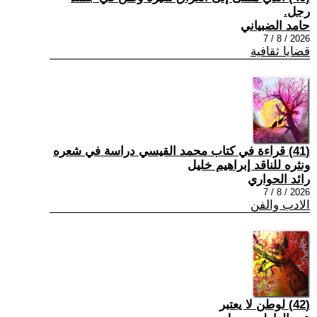
رجل.
حامد الضبياني
2026 / 8 / 7
قضايا ثقافية
(41) قراءة في كتاب محمد القيسي دراسة في شعره
ونثره للناقد إبراهيم خليل
رائد الحواري
2026 / 8 / 7
الادب والفن
(42) لوطن لا يعتبر