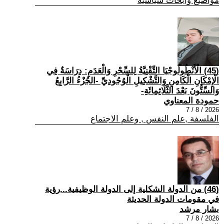
مواضيع وابحاث سياسية
(45) الْأَنْطُولُوجْيَا التِّقْنِيَّةُ لِلسِّحْرِ وَالْعَدَمِ: دِرَاسَةٌ فِي
الْإِمْكَانِ الْكَامِنِ وَالتَّشْكِيلِ الْوُجُودِيِّ -الجُزْءُ الرَّابِعُ
وَالسِّتُّونَ بَعْدَ الثَّلَاثِمِائَةِ-
حمودة المعناوي
2026 / 8 / 7
الفلسفة ,علم النفس , وعلم الاجتماع
(46) من الدولة الشكلية إلى الدولة الوظيفية...رؤية
في مقومات الدولة الحديثة
بشار مرشد
2026 / 8 / 7