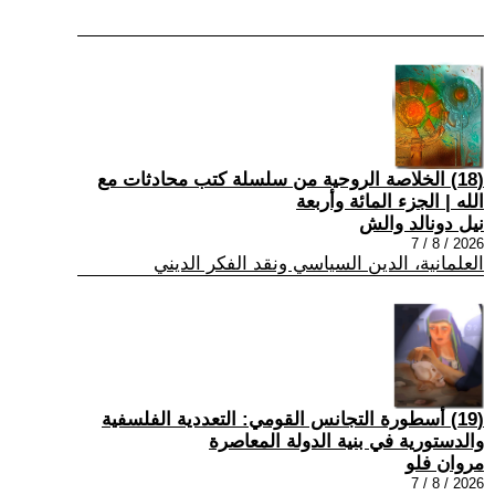
(18) الخلاصة الروحية من سلسلة كتب محادثات مع
الله | الجزء المائة وأربعة
نيل دونالد والش
2026 / 8 / 7
العلمانية، الدين السياسي ونقد الفكر الديني
(19) أسطورة التجانس القومي: التعددية الفلسفية
والدستورية في بنية الدولة المعاصرة
مروان فلو
2026 / 8 / 7