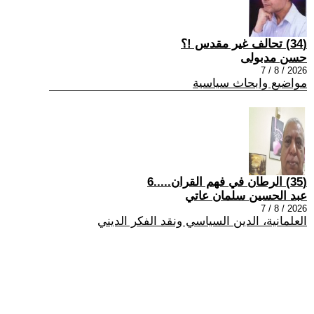
(34) تحالف غير مقدس !؟
حسن مدبولى
2026 / 8 / 7
مواضيع وابحاث سياسية
(35) الرطان في فهم القران.....6
عبد الحسين سلمان عاتي
2026 / 8 / 7
العلمانية، الدين السياسي ونقد الفكر الديني