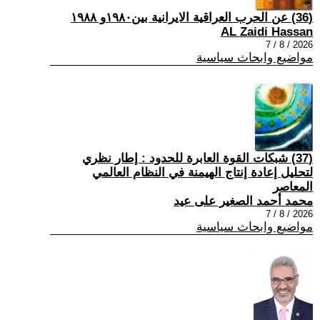
(36) عن الحرب العراقية الايرانية بين١٩٨٠و ١٩٨٨
AL Zaidi Hassan
2026 / 8 / 7
مواضيع وابحاث سياسية
(37) شبكات القوة العابرة للحدود : إطار نظري
لتحليل إعادة إنتاج الهيمنة في النظام العالمي
المعاصر
محمد أحمد الصغير على عيد
2026 / 8 / 7
مواضيع وابحاث سياسية