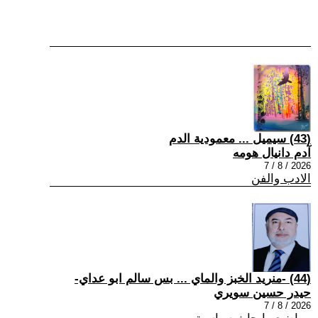
(43) سيميل ... معمودية الدم
آدم دانيال هومه
2026 / 8 / 7
الادب والفن
(44) -منريد الخبز والماي ... بس سالم ابو عداي-
حيدر حسين سويري
2026 / 8 / 7