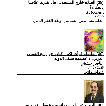
(38) الصلاة خارج المسجد… هل تغيرت علاقتنا
بالمكان؟
أيمن زهري
2026 / 8 / 7
العلمانية، الدين السياسي ونقد الفكر الديني
(39) سلسلة قرأت لكم : كتاب حوار مع الشباب
العربي. د عصمت سيف الدولة
الناصر خشيني
2026 / 8 / 7
قضايا ثقافية
(40) الذي مشى إلى العراق سيرة وطن في جسد