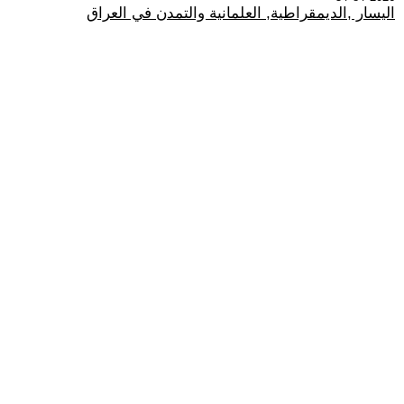
اليسار ,الديمقراطية, العلمانية والتمدن في العراق