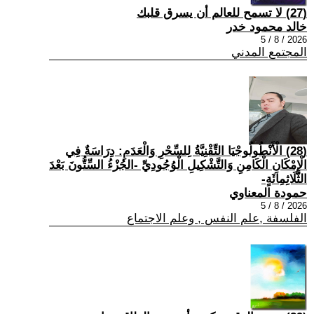
(27) لا تسمح للعالم أن يسرق قلبك
خالد محمود خدر
2026 / 8 / 5
المجتمع المدني
(28) الْأَنْطُولُوجْيَا التِّقْنِيَّةُ لِلسِّحْرِ وَالْعَدَمِ: دِرَاسَةٌ فِي
الْإِمْكَانِ الْكَامِنِ وَالتَّشْكِيلِ الْوُجُودِيِّ -الجُزْءُ السِّتُّونَ بَعْدَ
الثَّلَاثِمِائَةٍ-
حمودة المعناوي
2026 / 8 / 5
الفلسفة ,علم النفس , وعلم الاجتماع