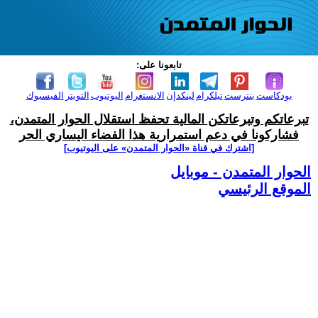
تابعونا على:
بودكاست
بنترست
تيلكرام
لينكدإن
الانستغرام
اليوتيوب
التويتر
الفيسبوك
تبرعاتكم وتبرعاتكن المالية تحفظ استقلال الحوار المتمدن،
فشاركونا في دعم استمرارية هذا الفضاء اليساري الحر
[اشترك في قناة ‫«الحوار المتمدن» على اليوتيوب]
الحوار المتمدن - موبايل
الموقع الرئيسي