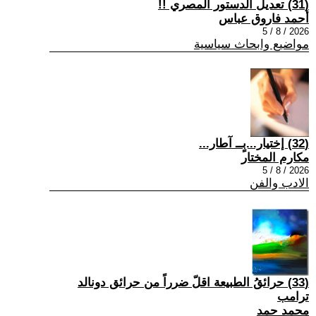
(31) تعديل الدستور المصري !!
أحمد فاروق عباس
2026 / 8 / 5
مواضيع وابحاث سياسية
(32) إختيار...بٍــ آطار...
مكارم المختار
2026 / 8 / 5
الادب والفن
(33) حرائقُ الطبيعة اقلّ ضرراً من حرائق دونالد
ترامب
محمد حمد