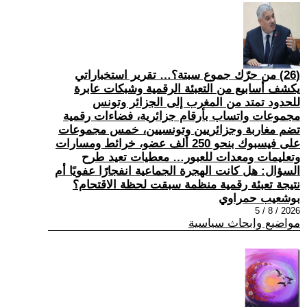
(26) من حرّك جموع سبتة؟… تقرير استخباراتي
يكشف أسابيع من التعبئة الرقمية وشبكات عابرة
للحدود تمتد من المغرب إلى الجزائر وتونس
مجموعات واتساب بأرقام جزائرية، فضاءات رقمية
تضم مغاربة وجزائريين وتونسيين، خمس مجموعات
على فيسبوك بنحو 250 ألف عضو، خرائط ومسارات
وتعليمات ومعدات للعبور… معطيات تعيد طرح
السؤال: هل كانت الهجرة الجماعية انفجارًا عفويًا أم
نتيجة تعبئة رقمية منظمة سبقت لحظة الاقتحام؟
بوشعيب حمراوي
2026 / 8 / 5
مواضيع وابحاث سياسية