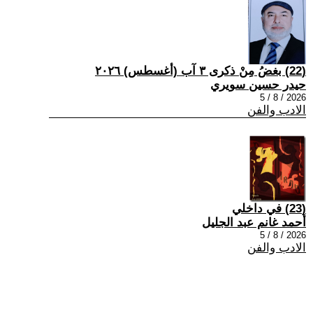
(22) بغضُ مِنْ ذكرى ٣ آب (أغسطس) ٢٠٢٦
حيدر حسين سويري
2026 / 8 / 5
الادب والفن
(23) في داخلي
أحمد غانم عبد الجليل
2026 / 8 / 5
الادب والفن