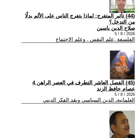
(44) تأثير المتفرج: لماذا يتفرج الناس على الألم بدلًا
من التدخل؟
صلاح الدين ياسين
2026 / 8 / 5
الفلسفة ,علم النفس , وعلم الاجتماع
(45) الفصل العاشر التطرف في العصر الراهن 4
عصام حافظ الزند
2026 / 8 / 5
العلمانية، الدين السياسي ونقد الفكر الديني