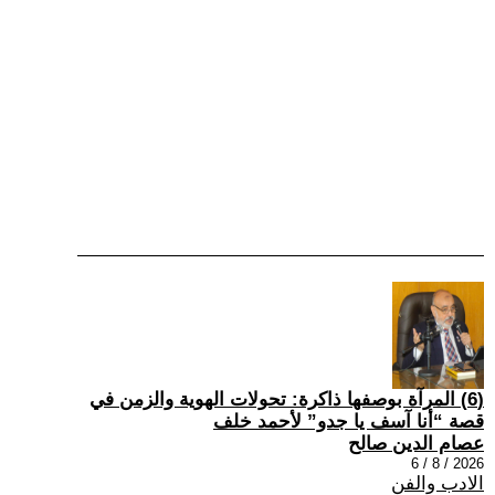
(6) المرآة بوصفها ذاكرة: تحولات الهوية والزمن في
قصة “أنا آسف يا جدو” لأحمد خلف
عصام الدين صالح
2026 / 8 / 6
الادب والفن