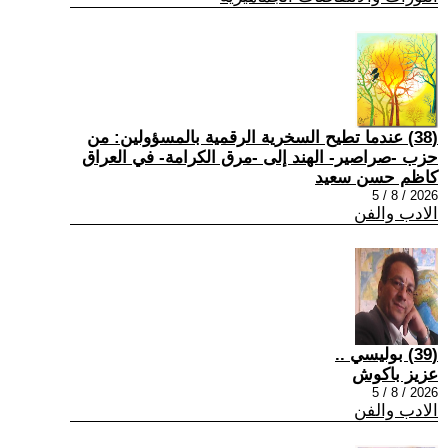
(38) عندما تطيح السخرية الرقمية بالمسؤولين: من
حزب -صراصير- الهند إلى -مرق الكرامة- في العراق
كاظم حسن سعيد
2026 / 8 / 5
الادب والفن
(39) بوليسي ..
عزيز باكوش
2026 / 8 / 5
الادب والفن