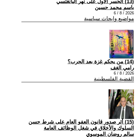
(13) الجسر الأول على نهر اليانغتسي
باسم محمد حسين
2026 / 8 / 6
مواضيع وابحاث سياسية
(14) من يحكم غزة بعد الحرب؟
رامي الغف
2026 / 8 / 6
القضية الفلسطينية
(15) أثر صدور قانون العفو العام على شرط حسن
السلوك والأخلاق في شغل الوظائف العامة
سالم روضان الموسوي