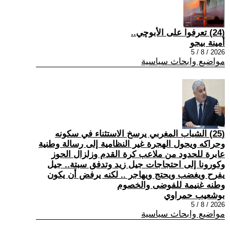
(24) تعرفوا على الأبوچي..
أمينة بيجو
2026 / 8 / 5
مواضيع وابحاث سياسية
(25) الشباب المغربي يرسخ الاستثناء في سكونه
وحراكه ويحول الهجرة غير النظامية إلى رسالة وطنية
عابرة للحدود من ملاعب كرة القدم وزلزال الحوز
وكورونا إلى احتجاجات جيل زيد وتدفق سبتة.. جيل
يفرح ويغضب ويحتج ويهاجر .. لكنه يرفض أن يكون
وطنه غنيمة للفوضى والخصوم
بوشعيب حمراوي
2026 / 8 / 5
مواضيع وابحاث سياسية