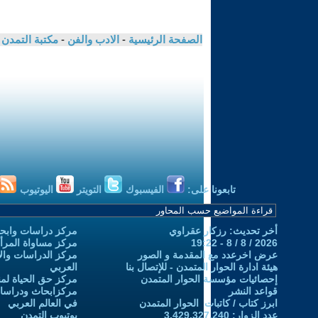
الصفحة الرئيسية
-
الادب والفن
-
مكتبة التمدن
تابعونا على:
الفيسبوك
التويتر
اليوتيوب
أخر تحديث: رزكار عقراوي
مركز دراسات وابحا
2026 / 8 / 8 - 19:22
مركز مساواة المرأ
عرض اخرعدد مع المقدمة و الصور
مركز الدراسات والاب
هيئة ادارة الحوار المتمدن - للإتصال بنا
العربي
إحصائيات مؤسسة الحوار المتمدن
مركز حق الحياة لمن
قواعد النشر
مركزابحاث ودراسات 
ابرز كتاب / كاتبات الحوار المتمدن
في العالم العربي
عدد الزوار: 3,429,327,240
يوتيوب التمدن