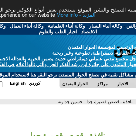
ة التصفح والنشر، الموقع يستخدم بعض أنواع الكوكيز نرجو النق
More info - المزيد
experience on our website
الفن
-
وكالة أنباء اليسار
-
وكالة أنباء العلمانية
-
وكالة أنباء العمال
-
وكا
الاقتصاد
-
اخبار الطب والعلوم
 الرئيسي لمؤسسة الحوار المتمدن
، علمانية، ديمقراطية، تطوعية وغير ربحية
ل مجتمع مدني علماني ديمقراطي حديث يضمن الحرية والعدالة الاجتم
حوار المتمدن على جائزة ابن رشد للفكر الحر والتى نالها أعلام في الفك
م مشاكل تقنية في تصفح الحوار المتمدن نرجو النقر هنا لاستخدام الموقع
كوردي
English
الاخبار
مراكز
الحوار المتمدن
- نافذة ـ قصص قصيرة جدا - حسين جداونه
نافذة ـ قصص قصيرة جدا