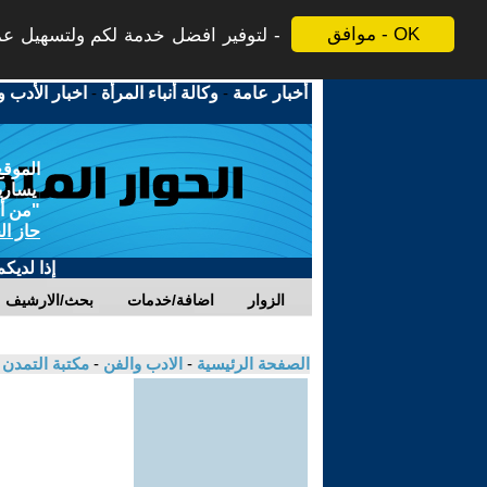
موافق - OK
لتوفير افضل خدمة لكم ولتسهيل عملي
أخبار عامة
-
وكالة أنباء المرأة
-
اخبار الأدب و
الموقع
يسارية
"من أج
حاز ال
إذا لديك
الزوار
اضافة/خدمات
بحث/الارشيف
الصفحة الرئيسية
-
الادب والفن
-
مكتبة التمدن