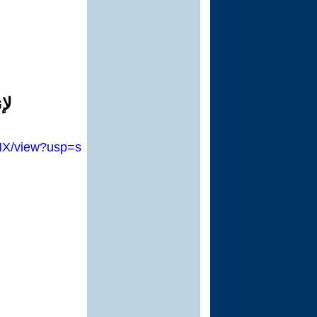
لإ
HX/view?usp=s