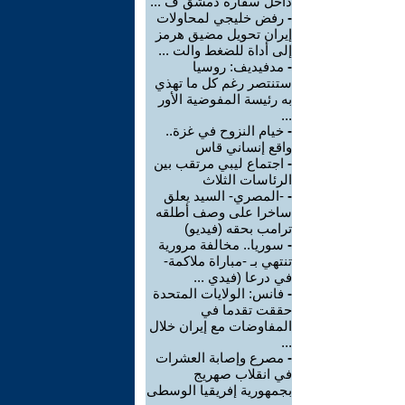
داخل سفارة دمشق ف ...
-
رفض خليجي لمحاولات
إيران تحويل مضيق هرمز
إلى أداة للضغط والت ...
-
مدفيديف: روسيا
ستنتصر رغم كل ما تهذي
به رئيسة المفوضية الأور
...
-
خيام النزوح في غزة..
واقع إنساني قاس
-
اجتماع ليبي مرتقب بين
الرئاسات الثلاث
-
-المصري- السيد يعلق
ساخرا على وصف أطلقه
ترامب بحقه (فيديو)
-
سوريا.. مخالفة مرورية
تنتهي بـ -مباراة ملاكمة-
في درعا (فيدي ...
-
فانس: الولايات المتحدة
حققت تقدما في
المفاوضات مع إيران خلال
...
-
مصرع وإصابة العشرات
في انقلاب صهريج
بجمهورية إفريقيا الوسطى