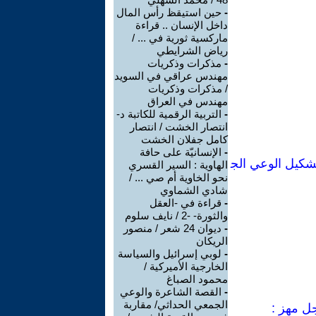
-
حين استيقظ رأس المال
داخل الإنسان .. قراءة
ماركسية ثورية في ... /
رياض الشرايطي
-
مذكرات وذكريات
مهندس عراقي في السويد
/ مذكرات وذكريات
مهندس في العراق
-
التربية الرقمية للكاتبة د-
انتصار الخشت / انتصار
كامل جفلان الخشت
-
الإنسانيّة على حافة
شكيل الوعي الج
الهاوية : السير القسري
نحو الخاوية أم صي ... /
شادي الشماوي
-
قراءة في -العقل
والثورة- -2 / نايف سلوم
-
ديوان 24 شعر / منصور
الريكان
-
لوبي إسرائيل والسياسة
الخارجية الأميركية /
محمود الصباغ
-
القصة الشاعرة والوعي
الجمعي الحداثي/ مقاربة
جل مهز :