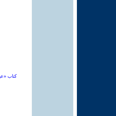
كتاب «عي