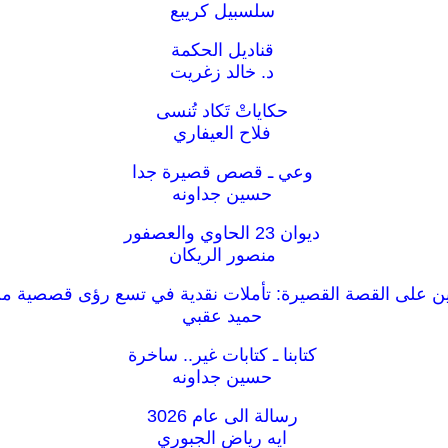
سلسبيل كريبع
قناديل الحكمة
د. خالد زغريت
حكاياتْ تَكاد تُنسى
فلاح العيفاري
وعي ـ قصص قصيرة جدا
حسين جداونه
ديوان 23 الحاوي والعصفور
منصور الريكان
ن على القصة القصيرة: تأملات نقدية في تسع رؤى قصصية من
حميد عقبي
كتابنا ـ كتابات غير.. ساخرة
حسين جداونه
رسالة الى عام 3026
ايه رياض الجبوري