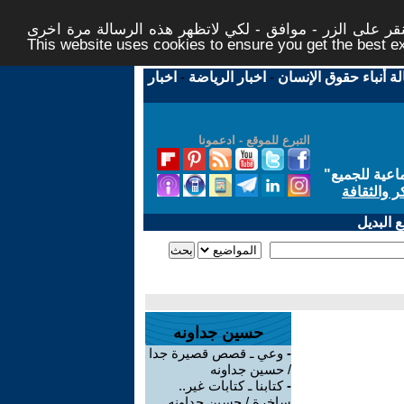
ر على الزر - موافق - لكي لاتظهر هذه الرسالة مرة اخرى -
This website uses cookies to ensure you get the best 
لة أنباء حقوق الإنسان
-
اخبار الرياضة
-
اخبار
التبرع للموقع - ادعمونا
اعية للجميع
"
ر والثقافة
 البديل
حسين جداونه
-
وعي ـ قصص قصيرة جدا
/ حسين جداونه
-
كتابنا ـ كتابات غير..
ساخرة / حسين جداونه