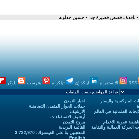
- نافذة ـ قصص قصيرة جدا - حسين جداونه
RSS
الانستغرام
لينكد إن
تيلكرام
بنترست
بلوكر
ث الماركسية واليسار
اخبار التمدن
ة
حملات الحوار المتمدن التضامنية
حاث العلمانية في العالم
الارشيف
أرشيف الاستفتاءات
اهضة عقوبة الاعدام
مروج التمدن
الحركة العمالية والنقابية
القائمة البريدية
المعجبين بنا على الفيسبوك: 3,732,970
English