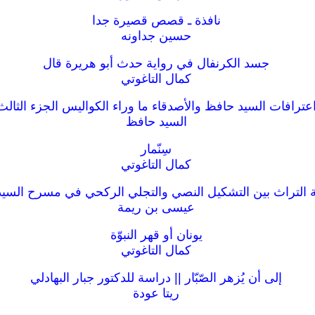
نافذة ـ قصص قصيرة جدا
حسين جداونه
جسد الكرنفال في رواية حدث أبو هريرة قال
كمال التاغوتي
عترافات السيد حافظ والأصدقاء ما وراء الكواليس الجزء الثالث
السيد حافظ
سِنّمار
كمال التاغوتي
التراث بين التشكيل النصي والتجلي الركحي في مسرح السي
عيسى بن ريمة
يونان أو قهر النبوّة
كمال التاغوتي
إلى أن يُزهر الصّبّار || دراسة للدكتور جبار البهادلي
ريتا عودة