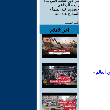
في دور القصة الش ... /
ربيحة الرفاعي
-
تصاوير لية الظمأ /
السمّاح عبد الله
المزيد.....
اخر الافلام
 العالم»