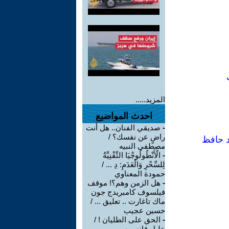
المزيد.....
احدث المواضيع
-
صديقي الفنان.. هل أنت
راضٍ عن نفسك؟ /
د حافظ
مصطفى النبيه
-
الْأَنْطُولُوجْيَا التِّقْنِيَّةُ
لِلسِّحْرِ وَالْعَدَمِ: دِ ... /
حمودة المعناوي
-
هل الزمن وهم؟! موقف
فيلسوف كامبريدج جون
ماك تاغارت .. تعليق ... /
حسين عجيب
-
الحق على الطليان ! /
خليل قانصوه