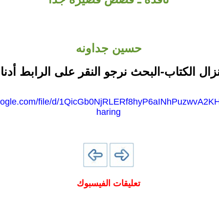
حسين جداونه
نزال الكتاب-البحث نرجو النقر على الرابط أدنا
.google.com/file/d/1QicGb0NjRLERf8hyP6aINhPuzwvA2K
haring
تعليقات الفيسبوك