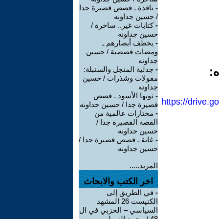
-
نافذة ـ قصص قصيرة جدا
/ حسين جداونه
-
كتابات غير.. ساخرة /
حسين جداونه
-
يخطف أبصارهم ـ
ومضات قصصية / حسين
جداونه
ه:
-
جدلية المنجل والسنبلة:
مقولات وشذرات / حسين
جداونه
-
ثوبها الأسود ـ قصص
https://drive
قصيرة جدا / حسين جداونه
-
مختارات عالمية من
القصة القصيرة جدا /
حسين جداونه
-
غابة ـ قصص قصيرة جدا /
حسين جداونه
المزيد.....
اخر الكتب والابحاث
-
في الطريق إلى
الكنيست 26 المشهد
السياسي – الحزبي في ال
48 / محمد السهلي