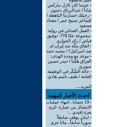
-
عندما كان كارل ماركس
شاباً / عبدالرزاق دحنون
-
رحيلك خسارتنا الباهظة /
للشاعر صبيح عمر / مقداد
مسعود
-
العمل الفدائي في رواية
-مجموعة عكا 778- توفيق
فياض / رائد الحواري
-
اتفاق مكّة ضد إيران ام
ضد اسرائيل؟ / محمد حمد
-
موعد مع وحدة الهدف:
العراق هَمُّنا / حيدر حسين
سويري
-
حالة السُّكْر في الوظيفة
العامة / طيف باسم هادي
المزيد.....
احدث الأخبار المهمة
-
19 جثمانا.. انتهاء عمليات
الانتشال من عمارة -كرم-
بغزة (فيدي ...
-
لبنان يوقف ضابطاً
سورياً سابقاً.. ماذا جرى