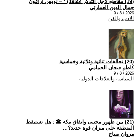
(19) مقاطع لأجل التذكر (1955) * – لويس أراغون
جمال الدين العمارتي
2026 / 8 / 9
الادب والفن
(20) تحالفات ثنائية وثلاثية وخماسية
كاظم فنجان الحمامي
2026 / 8 / 9
السياسة والعلاقات الدولية
(21) بين ظهور مجتبى واتفاق مكة 🕋 : هل تستيقظ
المنطقة على ميزان قوة جديد؟…
مروان صباح