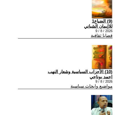
(9) الضياع1
للاإيمان الشباني
2026 / 8 / 9
قضايا ثقافية
(10) الأحزاب السياسية وشعار النهب
احمد بوناجي
2026 / 8 / 9
مواضيع وابحاث سياسية