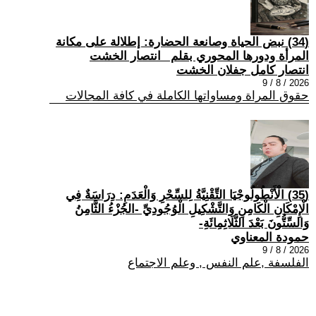
(34) نبض الحياة وصانعة الحضارة: إطلالة على مكانة
المرأة ودورها المحوري بقلم _انتصار الخشت
انتصار كامل جفلان الخشت
2026 / 8 / 9
حقوق المراة ومساواتها الكاملة في كافة المجالات
(35) الْأَنْطُولُوجْيَا التِّقْنِيَّةُ لِلسِّحْرِ وَالْعَدَمِ: دِرَاسَةٌ فِي
الْإِمْكَانِ الْكَامِنِ وَالتَّشْكِيلِ الْوُجُودِيِّ -الجُزْءُ الثَّامِنُ
وَالسِّتُّونَ بَعْدَ الثَّلَاثِمِائَةِ-
حمودة المعناوي
2026 / 8 / 9
الفلسفة ,علم النفس , وعلم الاجتماع