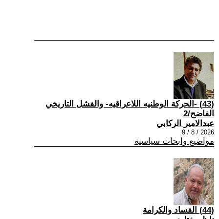
(43) -الحركة الوطنيه اللاعراقيه- والفشل التاريخي
الفاضح/2
عبدالامير الركابي
2026 / 8 / 9
مواضيع وابحاث سياسية
(44) الفساد والكرامة