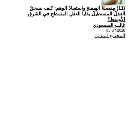
(11) مِقصلةُ الهيمنةِ واستعبادُ الوهم: كيف يسحقُ
العقلُ المستطيلُ بقايا العقلِ المسطحِ في الشرق
الأوسط؟
غالب المسعودي
2026 / 8 / 9
المجتمع المدني