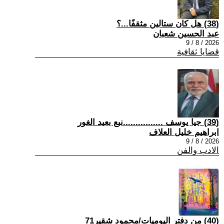
(38) هل كان ستالين مثقفًا...؟
عبد الحسين شعبان
2026 / 8 / 9
قضايا ثقافية
(39) جيا يوسف ................نبع بعيد الغور
ابراهيم خليل العلاف
2026 / 8 / 9
الادب والفن
(40) من دفتر اليوميات/محمود شقير71