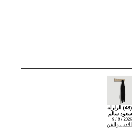
(48) الزلزلة
سعود سالم
2026 / 8 / 9
الادب والفن