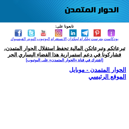
تابعونا على:
بودكاست
بنترست
تيلكرام
لينكدإن
الانستغرام
اليوتيوب
التويتر
الفيسبوك
تبرعاتكم وتبرعاتكن المالية تحفظ استقلال الحوار المتمدن،
فشاركونا في دعم استمرارية هذا الفضاء اليساري الحر
[اشترك في قناة ‫«الحوار المتمدن» على اليوتيوب]
الحوار المتمدن - موبايل
الموقع الرئيسي