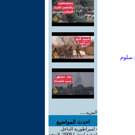
ح سلوم
المزيد.....
احدث المواضيع
-
امبراطورية الداخل
(ديفيد لينش) 2006: لايوجد