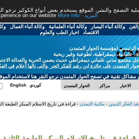
ة التصفح والنشر، الموقع يستخدم بعض أنواع الكوكيز نرجو النق
More info - المزيد
experience on our website
الفن
-
وكالة أنباء اليسار
-
وكالة أنباء العلمانية
-
وكالة أنباء العمال
-
وكا
الاقتصاد
-
اخبار الطب والعلوم
 الرئيسي لمؤسسة الحوار المتمدن
، علمانية، ديمقراطية، تطوعية وغير ربحية
ل مجتمع مدني علماني ديمقراطي حديث يضمن الحرية والعدالة الاجتم
حوار المتمدن على جائزة ابن رشد للفكر الحر والتى نالها أعلام في الفك
م مشاكل تقنية في تصفح الحوار المتمدن نرجو النقر هنا لاستخدام الموقع
كوردي
English
الاخبار
مراكز
الحوار المتمدن
قد الفكر الديني
-
مكتبة التمدن
- قراءة في تاريخ الاسلام المبكر الطبعة ا
قراءة في تاريخ الاسلام المبكر الطبعة الثانية