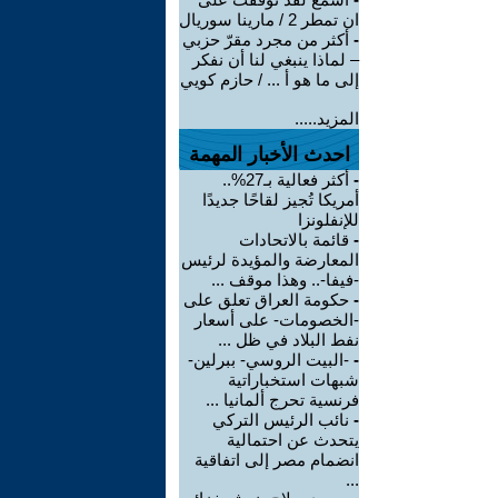
ان تمطر 2 / مارينا سوريال
-
أكثر من مجرد مقرّ حزبي
– لماذا ينبغي لنا أن نفكر
إلى ما هو أ ... / حازم كويي
المزيد.....
احدث الأخبار المهمة
-
أكثر فعالية بـ27%..
أمريكا تُجيز لقاحًا جديدًا
للإنفلونزا
-
قائمة بالاتحادات
المعارضة والمؤيدة لرئيس
-فيفا-.. وهذا موقف ...
-
حكومة العراق تعلق على
-الخصومات- على أسعار
نفط البلاد في ظل ...
-
-البيت الروسي- ببرلين-
شبهات استخباراتية
فرنسية تحرج ألمانيا ...
-
نائب الرئيس التركي
يتحدث عن احتمالية
انضمام مصر إلى اتفاقية
...