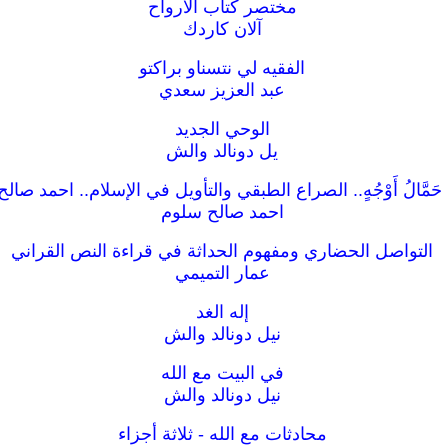
مختصر كتاب الأرواح
آلان كاردك
الفقيه لي نتسناو براكتو
عبد العزيز سعدي
الوحي الجديد
يل دونالد والش
حَمَّالُ أَوْجُهٍ.. الصراع الطبقي والتأويل في الإسلام.. احمد صال
احمد صالح سلوم
التواصل الحضاري ومفهوم الحداثة في قراءة النص القراني
عمار التميمي
إله الغد
نيل دونالد والش
في البيت مع الله
نيل دونالد والش
محادثات مع الله - ثلاثة أجزاء