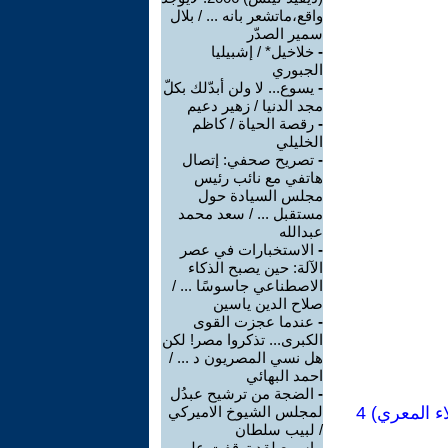
واقع،ماتشعر بانه ... / بلال
سمير الصدّر
-
خلاخيل* / إشبيليا
الجبوري
-
يسوع... لا ولن أبدّلك بكلّ
مجد الدنيا / زهير دعيم
-
رقصة الحياة / كاظم
الخليلي
-
تصريح صحفي: إتصال
هاتفي مع نائب رئيس
مجلس السيادة حول
مستقبل ... / سعد محمد
عبدالله
-
الاستخبارات في عصر
الآلة: حين يصبح الذكاء
الاصطناعي جاسوسًا ... /
صلاح الدين ياسين
-
عندما عجزت القوى
الكبرى... تذكروا مصر! لكن
هل نسي المصريون د ... /
احمد البهائي
-
الضجة من ترشيح عبدُل
 المعري) 4
لمجلس الشيوخ الاميركي
/ لبيب سلطان
-
اسمع لقد توقفت على