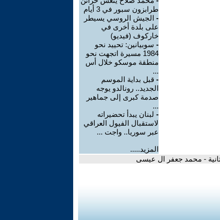
-
محمد صلاح ينعش خزائن
طرابزون سبور في 3 أيام
-
الجيش الروسي يسيطر
على بلدة أخرى في
خاركوف (فيديو)
-
سوبيانين: تحييد نحو
1984 مسيرة اتجهت نحو
منطقة موسكو خلال أس
...
-
قبل بداية الموسم
الجديد.. رونالدو يوجه
صدمة كبرى إلى جماهير
...
-
لبنان يبدأ تحضيراته
لاستقبال الفيول العراقي
عبر سوريا.. واجت ...
المزيد.....
لثانية - محمد جعفر ال عيسى