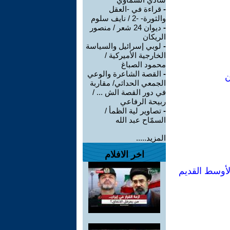
-
قراءة في -العقل
والثورة- -2 / نايف سلوم
-
ديوان 24 شعر / منصور
الريكان
-
لوبي إسرائيل والسياسة
الخارجية الأميركية /
محمود الصباغ
-
القصة الشاعرة والوعي
ن
الجمعي الحداثي/ مقاربة
في دور القصة الش ... /
ربيحة الرفاعي
-
تصاوير لية الظمأ /
السمّاح عبد الله
المزيد.....
اخر الافلام
الأوسط القديم