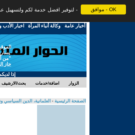
موافق - OK
لتوفير افضل خدمة لكم ولتسهيل عملي
أخبار عامة
-
وكالة أنباء المرأة
-
اخبار الأدب و
الموقع
يسارية
"من أج
حاز ال
إذا لديك
الزوار
اضافة/خدمات
بحث/الارشيف
الصفحة الرئيسية
-
العلمانية، الدين السياسي ون