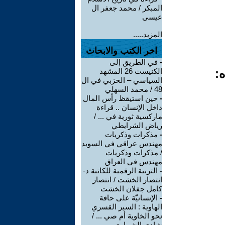
المبكر / محمد جعفر ال
عيسى
المزيد.....
اخر الكتب والابحاث
-
في الطريق إلى
ه:
الكنيست 26 المشهد
السياسي – الحزبي في ال
48 / محمد السهلي
-
حين استيقظ رأس المال
داخل الإنسان .. قراءة
ماركسية ثورية في ... /
رياض الشرايطي
-
مذكرات وذكريات
مهندس عراقي في السويد
/ مذكرات وذكريات
مهندس في العراق
-
التربية الرقمية للكاتبة د-
انتصار الخشت / انتصار
كامل جفلان الخشت
-
الإنسانيّة على حافة
الهاوية : السير القسري
نحو الخاوية أم صي ... /
شادي الشماوي