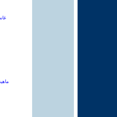
غاند
ماهية