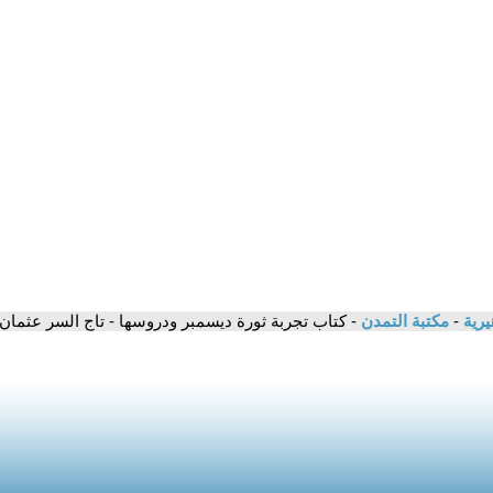
يرية
-
مكتبة التمدن
- كتاب تجربة ثورة ديسمبر ودروسها - تاج السر عثمان