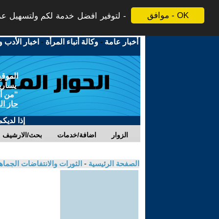
موافق - OK
لتوفير افضل خدمة لكم ولتسهيل عملي
أخبار عامة
-
وكالة أنباء المرأة
-
اخبار الأدب و
الموقع
يسارية
"من أج
حاز ال
إذا لديك
الزوار
اضافة/خدمات
بحث/الارشيف
الصفحة الرئيسية
-
الثورات والانتفاضات الجماه