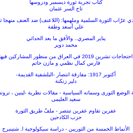
كتاب تجربة ثورة ديسمبر ودروسها
تاج السر عثمان
ي عرّاب الثورة السلمية وملهمها: (اللاعنف) ضد العنف منهجا ثو
علي أسعد وطفة
يناير المصري.. والأفق ما بعد الحداثي
محمد دوير
احتجاجات تشرين 2019 في العراق من منظور المشاركين فيها
فارس كمال نظمي و مازن حاتم
أكتوبر 1917: مفارقة انتصار -البلشفية القديمة-
دلير زنكنة
 الوضع الثورى وسماته السياسية - مقالات نظرية -لينين ، ترو
سعيد العليمى
عفرين تقاوم عفرين تنتصر - ملفّ طريق الثورة
حزب الكادحين
الأنماط الخمسة من الثوريين - دراسة سيكولوجية ا. شتينبرج