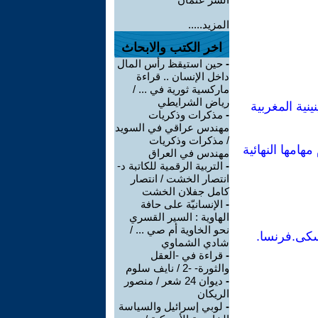
المزيد.....
اخر الكتب والابحاث
-
حين استيقظ رأس المال
داخل الإنسان .. قراءة
ماركسية ثورية في ... /
رياض الشرايطي
نية المغربية
-
مذكرات وذكريات
مهندس عراقي في السويد
/ مذكرات وذكريات
مهندس في العراق
-
التربية الرقمية للكاتبة د-
انتصار الخشت / انتصار
كامل جفلان الخشت
-
الإنسانيّة على حافة
الهاوية : السير القسري
نحو الخاوية أم صي ... /
شادي الشماوي
-
قراءة في -العقل
والثورة- -2 / نايف سلوم
-
ديوان 24 شعر / منصور
الريكان
-
لوبي إسرائيل والسياسة