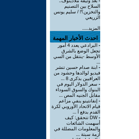
-
بعد وثيقة ملادينوف..
السلاح بين التصنيم
والتخزين؟! / سليم يونس
الزريعي
المزيد.....
احدث الأخبار المهمة
-
البرادعي يعدد 4 أمور
تجعل الوضع بالشرق
الأوسط -ينتقل من السي
...
-
ابنة صدام حسين تنشر
فيديو لوالدها وحشود من
العراقيين بذكرى 8 ...
-
سعر الدولار اليوم في
البنوك والسوق السوداء
مقابل الجنيه المص ...
-
إنفانتينو ينفي مزاعم
قيام الاتحاد الأوروبي لكرة
القدم بدفع أ ...
-
DW تتحقق: كيف
أسهمت الشائعات
والمعلومات المضللة في
أزمة سبتة ...