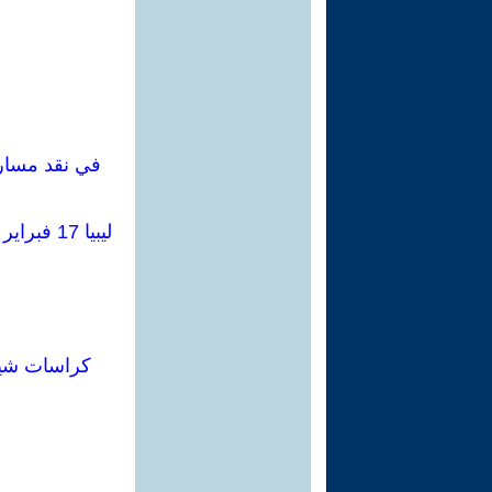
في نقد مسار ا
ليبيا 17 فبراير 2011 تحققت ثورة جذرية وبينت أهمية النظرية والتنظيم لإتمام مهامها النهائية
كراسات شيوعية (إيطاليا،سبتمب