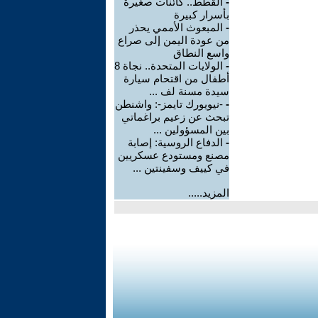
-
القطط.. كائنات صغيرة
بأسرار كبيرة
-
المبعوث الأممي يحذر
من عودة اليمن إلى صراع
واسع النطاق
-
الولايات المتحدة.. نجاة 8
أطفال من اقتحام سيارة
سيدة مسنة لف ...
-
-نيويورك تايمز-: واشنطن
تبحث عن زعيم براغماتي
بين المسؤولين ...
-
الدفاع الروسية: إصابة
مصنع ومستودع عسكريين
في كييف وسفينتين ...
المزيد.....