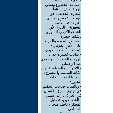
-
صياغة الخضوع وسلب
الهوية: كيف يُسقط
التجريد الحقيقي حق
الوجو ... / بوتان زيباري
-
قراءة في الأعمال
الشعرية – الجزء الأول –
للشاعرالكردي السوري ...
/ شاهر خضرة
-
مخاطر المودة والموالاة
على الأمن القومي -
الممتحنة / طلعت خيري
-
كتابات قصيرة جدا /
الهروب الصغير / / بويعلاوي
عبد الرحمان
-
الانتهاكات السياسية تهدد
مكانة السينما والمسرح/
إشبيليا الجب ... / أكد
الجبوري
-
وثائقيات صاحب الحكيم
في توثيق حقوق الإنسان
في العراق / رائد عبيس
-
الشعب يريد تعطيل
القطار / كاظم فنجان
الحمامي