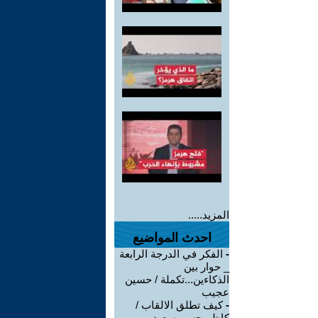
المزيد.....
احدث المواضيع
-
الفكر في الدرجة الرابعة
_ حوار بين
الذكاءين...تكملة / حسين
عجيب
-
كيف تطلق الالقاب /
كاظم حسن سعيد