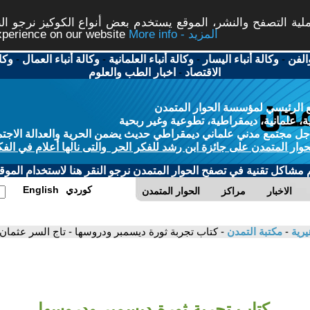
ة التصفح والنشر، الموقع يستخدم بعض أنواع الكوكيز نرجو النق
More info - المزيد
experience on our website
الفن
-
وكالة أنباء اليسار
-
وكالة أنباء العلمانية
-
وكالة أنباء العمال
-
وكا
الاقتصاد
-
اخبار الطب والعلوم
 الرئيسي لمؤسسة الحوار المتمدن
، علمانية، ديمقراطية، تطوعية وغير ربحية
ل مجتمع مدني علماني ديمقراطي حديث يضمن الحرية والعدالة الاجتم
حوار المتمدن على جائزة ابن رشد للفكر الحر والتى نالها أعلام في الفك
م مشاكل تقنية في تصفح الحوار المتمدن نرجو النقر هنا لاستخدام الموقع
كوردي
English
الاخبار
مراكز
الحوار المتمدن
يرية
-
مكتبة التمدن
- كتاب تجربة ثورة ديسمبر ودروسها - تاج السر عثمان
كتاب تجربة ثورة ديسمبر ودروسها