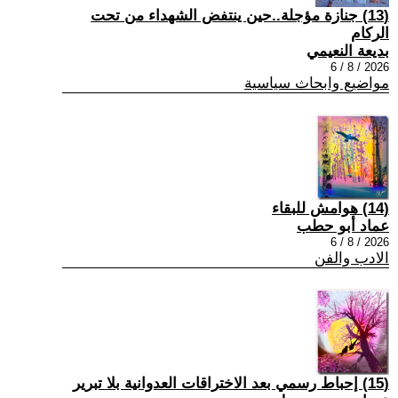
(13) جنازة مؤجلة..حين ينتفض الشهداء من تحت
الركام
بديعة النعيمي
2026 / 8 / 6
مواضيع وابحاث سياسية
(14) هوامش للبقاء
عماد أبو حطب
2026 / 8 / 6
الادب والفن
(15) إحباط رسمي بعد الاختراقات العدوانية بلا تبرير