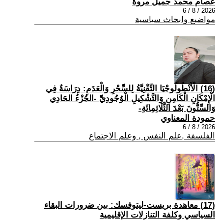
عصام محمد جميل مروة
2026 / 8 / 6
مواضيع وابحاث سياسية
(16) الْأَنْطُولُوجْيَا التِّقْنِيَّةُ لِلسِّحْرِ وَالْعَدَمِ: دِرَاسَةٌ فِي
الْإِمْكَانِ الْكَامِنِ وَالتَّشْكِيلِ الْوُجُودِيِّ -الجُزْءُ الحَادِي
وَالسِّتُّونَ بَعْدَ الثَّلَاثِمِائَةِ-
حمودة المعناوي
2026 / 8 / 6
الفلسفة ,علم النفس , وعلم الاجتماع
(17) معاهدة بريست-ليتوفسك: بين ضرورات البقاء
السياسي وكلفة التنازلات الإقليمية