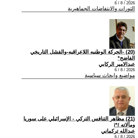
2026 / 8 / 6
الثورات والانتفاضات الجماهيرية
(20) -الحركة الوطنيه اللاعراقيه-والفشل التاريخي
الفاضح*
عبدالامير الركابي
2026 / 8 / 6
مواضيع وابحاث سياسية
(21) مظاهر التنافس التركي - الإسرائيلي على سوريا
ومآلاته /*/
عبدالله تركماني
2026 / 8 / 6