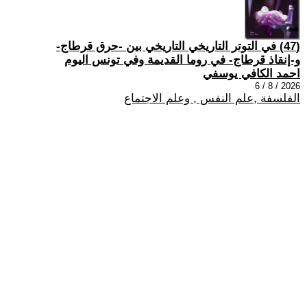
(47) في التوتر التاريخي التاريخي بين -حرق قرطاج-
و-إنقاذ قرطاج- في روما القديمة وفي تونس اليوم
احمد الكافي يوسفي
2026 / 8 / 6
الفلسفة ,علم النفس , وعلم الاجتماع