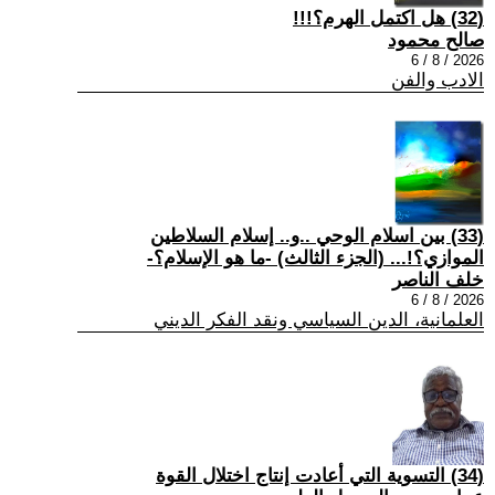
(32) هل اكتمل الهرم؟!!!
صالح محمود
2026 / 8 / 6
الادب والفن
(33) بين اسلام الوحي ..و.. إسلام السلاطين
الموازي؟!... (الجزء الثالث) -ما هو الإسلام؟-
خلف الناصر
2026 / 8 / 6
العلمانية، الدين السياسي ونقد الفكر الديني
(34) التسوية التي أعادت إنتاج اختلال القوة