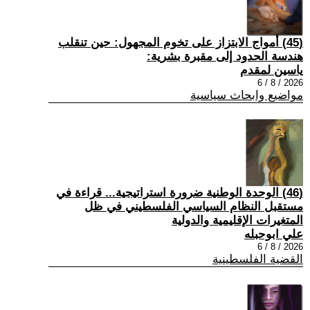
(45) أمواج الابتزاز على تخوم المجهول: حين تنقلب
هندسة الحدود إلى مقبرة بشرية:
ياسين لمقدم
2026 / 8 / 6
مواضيع وابحاث سياسية
(46) الوحدة الوطنية ضرورة استراتيجية... قراءة في
مستقبل النظام السياسي الفلسطيني في ظل
المتغيرات الإقليمية والدولية
علي ابوحبله
2026 / 8 / 6
القضية الفلسطينية