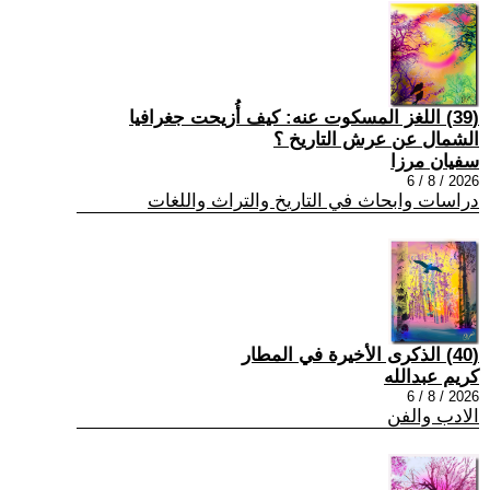
(39) اللغز المسكوت عنه: كيف أُزيحت جغرافيا
الشمال عن عرش التاريخ ؟
سفيان مرزا
2026 / 8 / 6
دراسات وابحاث في التاريخ والتراث واللغات
(40) الذكرى الأخيرة في المطار
كريم عبدالله
2026 / 8 / 6
الادب والفن