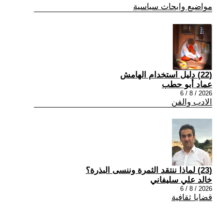
مواضيع وابحاث سياسية
(22) دليل استخدام الهامش
عماد أبو حطب
2026 / 8 / 6
الادب والفن
(23) لماذا ننتقد الثمرة وننسى البذرة؟
خالد علي سليفاني
2026 / 8 / 6
قضايا ثقافية