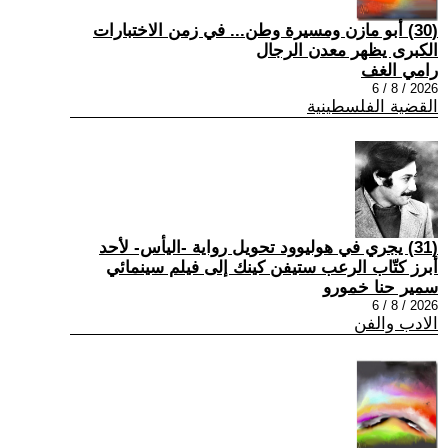
(30) أبو مازن ومسيرة وطن... في زمن الاختبارات
الكبرى يظهر معدن الرجال
رامي الغف
2026 / 8 / 6
القضية الفلسطينية
(31) يجري في هوليوود تحويل رواية -اليأس- لأحد
أبرز كتّاب الرعب ستيفن كينك إلى فيلم سينمائي
سمير حنا خمورو
2026 / 8 / 6
الادب والفن