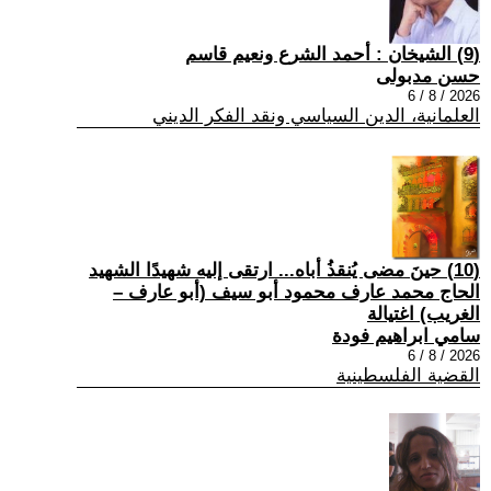
(9) الشيخان : أحمد الشرع ونعيم قاسم
حسن مدبولى
2026 / 8 / 6
العلمانية، الدين السياسي ونقد الفكر الديني
(10) حينَ مضى يُنقذُ أباه... ارتقى إليه شهيدًا الشهيد
الحاج محمد عارف محمود أبو سيف (أبو عارف –
الغريب) اغتيالة
سامي ابراهيم فودة
2026 / 8 / 6
القضية الفلسطينية