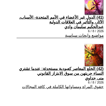
(41) الدول غير الأعضاء في الأمم المتحدة- الأسباب،
الآثار، والتأثير في العلاقات الدولية
عبدالحكيم سليمان وادي
2026 / 8 / 6
مواضيع وابحاث سياسية
(42) الخلع المعاصر كعبودية مستحدثة: عندما تشتري
النساء حريتهن من سوق الابتزاز القانوني
منى جداوي
2026 / 8 / 6
حقوق المراة ومساواتها الكاملة في كافة المجالات