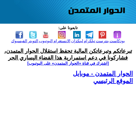
تابعونا على:
بودكاست
بنترست
تيلكرام
لينكدإن
الانستغرام
اليوتيوب
التويتر
الفيسبوك
تبرعاتكم وتبرعاتكن المالية تحفظ استقلال الحوار المتمدن،
فشاركونا في دعم استمرارية هذا الفضاء اليساري الحر
[اشترك في قناة ‫«الحوار المتمدن» على اليوتيوب]
الحوار المتمدن - موبايل
الموقع الرئيسي