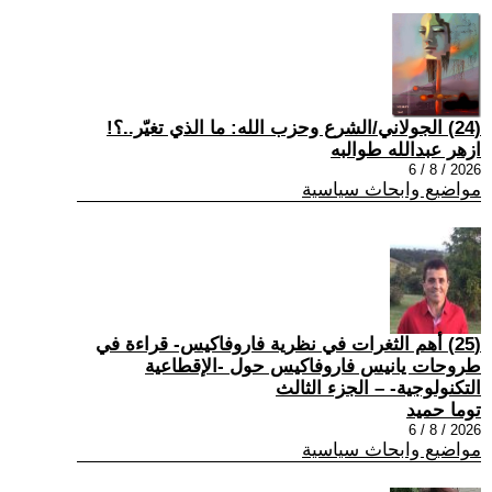
(24) الجولاني/الشرع وحزب الله: ما الذي تغيّر..؟!
ازهر عبدالله طوالبه
2026 / 8 / 6
مواضيع وابحاث سياسية
(25) أهم الثغرات في نظرية فاروفاكيس- قراءة في
طروحات يانيس فاروفاكيس حول -الإقطاعية
التكنولوجية- – الجزء الثالث
توما حميد
2026 / 8 / 6
مواضيع وابحاث سياسية