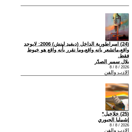
(24) امبراطورية الداخل (ديفيد لينش) 2006: لايوجد
واقع،ماتشعر بانه واقع،وما نقرر بأنه واقع هو خيوط
فقط.
بلال سمير الصدّر
2026 / 8 / 8
الادب والفن
(25) خلاخيل*
إشبيليا الجبوري
2026 / 8 / 8
الادب والفن