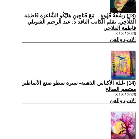
(13) رَشْفَةُ قَهْوَةٍ... مَعَ فَنَاجِينِ هَايْكُو الشَّاعِرَةِ فَاطِمَةِ
الْفَلَّاحِي. بقلم الكاتب الناقد د. عبد الرحيم الشويلي
فاطمة الفلاحي
2026 / 8 / 8
الادب والفن
(14) -ليلة الأكياس الذهبية- سيرة سطو صنع الأساطير
معتصم الصالح
2026 / 8 / 8
الادب والفن