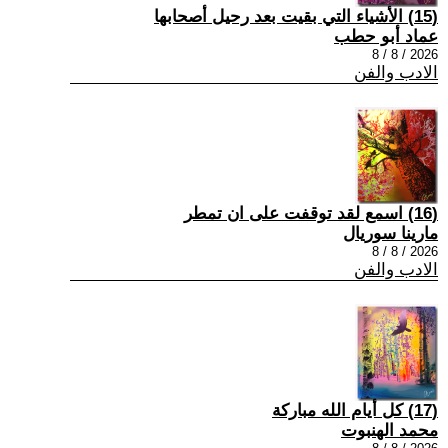
(15) الأشياء التي بقيت بعد رحيل أصحابها
عماد أبو حطب
2026 / 8 / 8
الادب والفن
(16) اسمع لقد توقفت على ان تمطر
مارينا سوريال
2026 / 8 / 8
الادب والفن
(17) كل أيام الله مباركة
محمد الهنبوت