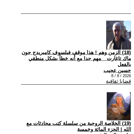
(18) الزمن وهم ! هذا موقف فيلسوف كامبريدج جون
ماك تاغارت _ مهم جدا مع أنه خطأ بشكل منطقي
بالفعل
حسين عجيب
2026 / 8 / 8
قضايا ثقافية
(19) الخلاصة الروحية من سلسلة كتب محادثات مع
الله | الجزء المائة وخمسة