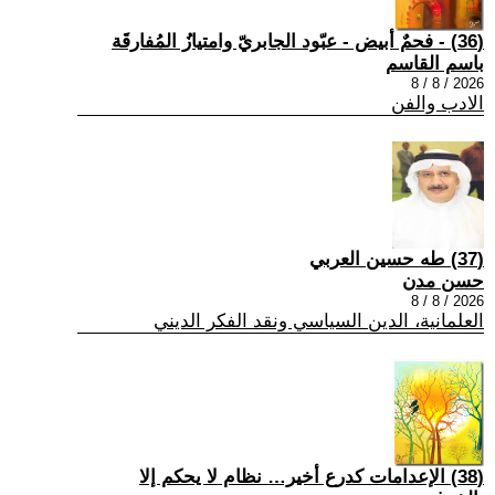
(36) - فحمٌ أبيض - عبّود الجابريّ وامتيازُ المُفارقَة
باسم القاسم
2026 / 8 / 8
الادب والفن
(37) طه حسين العربي
حسن مدن
2026 / 8 / 8
العلمانية، الدين السياسي ونقد الفكر الديني
(38) الإعدامات كدرع أخير… نظام لا يحكم إلا