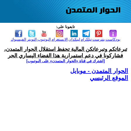
تابعونا على:
بودكاست
بنترست
تيلكرام
لينكدإن
الانستغرام
اليوتيوب
التويتر
الفيسبوك
تبرعاتكم وتبرعاتكن المالية تحفظ استقلال الحوار المتمدن،
فشاركونا في دعم استمرارية هذا الفضاء اليساري الحر
[اشترك في قناة ‫«الحوار المتمدن» على اليوتيوب]
الحوار المتمدن - موبايل
الموقع الرئيسي