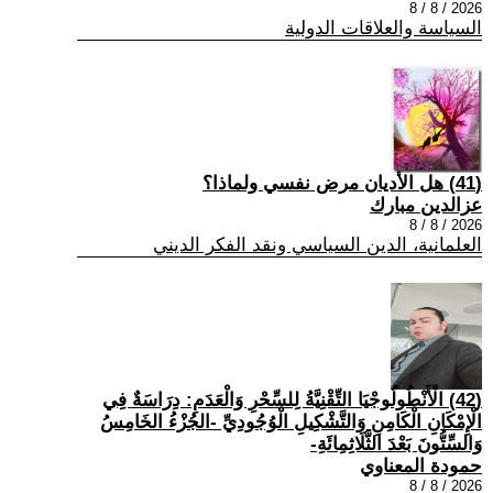
2026 / 8 / 8
السياسة والعلاقات الدولية
(41) هل الأديان مرض نفسي ولماذا؟
عزالدين مبارك
2026 / 8 / 8
العلمانية، الدين السياسي ونقد الفكر الديني
(42) الْأَنْطُولُوجْيَا التِّقْنِيَّةُ لِلسِّحْرِ وَالْعَدَمِ: دِرَاسَةٌ فِي
الْإِمْكَانِ الْكَامِنِ وَالتَّشْكِيلِ الْوُجُودِيِّ -الجُزْءُ الخَامِسُ
وَالسِّتُّونَ بَعْدَ الثَّلَاثِمِائَةِ-
حمودة المعناوي
2026 / 8 / 8