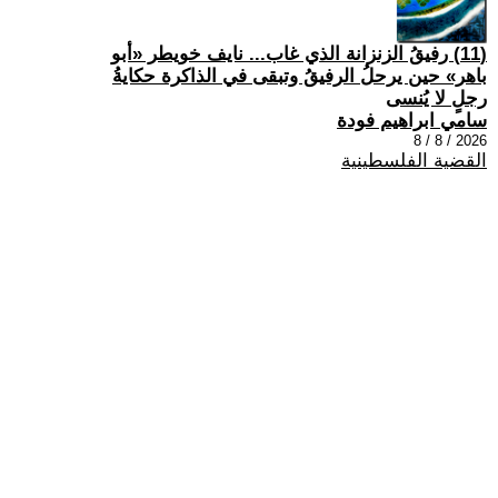
(11) رفيقُ الزنزانة الذي غاب... نايف خويطر «أبو
باهر» حين يرحلُ الرفيقُ وتبقى في الذاكرة حكايةُ
رجلٍ لا يُنسى
سامي ابراهيم فودة
2026 / 8 / 8
القضية الفلسطينية