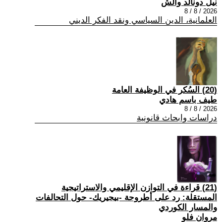
نيل دونالد والش
2026 / 8 / 8
العلمانية، الدين السياسي ونقد الفكر الديني
(20) السُكر في الوظيفة العامة
طيف باسم هادي
2026 / 8 / 8
دراسات وابحاث قانونية
(21) قراءة في التوازن الإقليمي والاستراتيجية
المستقلة: رد على أطروحة -بيجيريك- حول التحالفات
والمسار الكوردي
مروان فلو