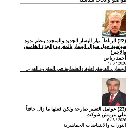
مواضيع وابحاث سياسية
(22) الرباط: تيار اليسار الجديد والمتجدد ينظم ندوة
سياسية حول سؤال اليسار بالمغرب (الجزء الخامس
والأخير)
أحمد رباص
2026 / 8 / 7
اليسار , الديمقراطية والعلمانية في المغرب العربي
(23) عوامل التغيير صارخة ولكن فعلها ما زال خافتاً
علي عرمش شوكت
2026 / 8 / 6
الثورات والانتفاضات الجماهيرية