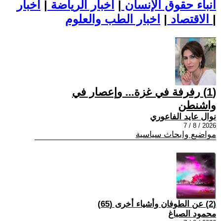
أنباء حقوق الإنسان
|
اخبار الرياضة
|
اخبار
|
اخبار الطب والعلوم
الاقتصاد
|
(1) رفرفة في غزة... وإعصار في
واشنطن
نوال عايد الفاعوري
2026 / 8 / 7
مواضيع وابحاث سياسية
(2) عن الطوفان وأشياء أخرى (65)
محمود الصباغ