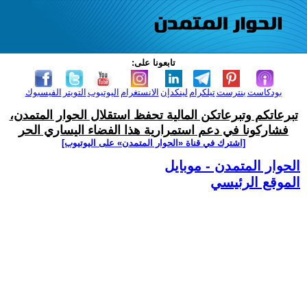
تابعونا على:
بودكاست
بنترست
تيلكرام
لينكدإن
الانستغرام
اليوتيوب
التويتر
الفيسبوك
تبرعاتكم وتبرعاتكن المالية تحفظ استقلال الحوار المتمدن،
فشاركونا في دعم استمرارية هذا الفضاء اليساري الحر
[اشترك في قناة ‫«الحوار المتمدن» على اليوتيوب]
الحوار المتمدن - موبايل
الموقع الرئيسي