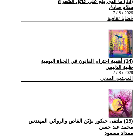
(13) ما الذي يقع على عاتق الشعراء
سلام صادق
2026 / 8 / 7
قضايا ثقافية
(14) أهمية احترام القانون في الحياة اليومية
ظبية الدليمي
2026 / 8 / 7
المجتمع المدني
(15) ملتقى جيكور يؤبّن القاص والروائي المهندس
محمد عبد حسن
مقداد مسعود