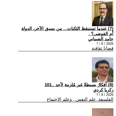
(7) عندما تستيقظ الثكنات... من يسبق الآخر، الدولة
أم الفوضى؟ .
حامد الضبياني
2026 / 8 / 7
قضايا ثقافية
(8) أفكارٌ بسيطةٌ غير مُلزمة لأحد ..101
زكريا كردي
2026 / 8 / 7
الفلسفة ,علم النفس , وعلم الاجتماع