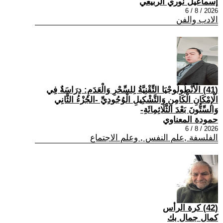
إسماعيل نوري الربيعي
2026 / 8 / 6
الادب والفن
(41) الْأَنْطُولُوجْيَا التِّقْنِيَّةُ لِلسِّحْرِ وَالْعَدَمِ: دِرَاسَةٌ فِي
الْإِمْكَانِ الْكَامِنِ وَالتَّشْكِيلِ الْوُجُودِيِّ -الجُزْءُ الثَّانِي
وَالسِّتُّونَ بَعْدَ الثَّلَاثِمِائَةِ-
حمودة المعناوي
2026 / 8 / 6
الفلسفة ,علم النفس , وعلم الاجتماع
(42) كرة الرأس
كمال جمال بك