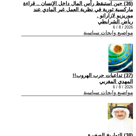
(36) حين استيقظ رأس المال داخل الإنسان .. قراءة
ماركسية ثورية في نظرية العمل غير المادي عند
موريزيو لازاراتو .
رياض الشرايطي
2026 / 8 / 6
مواضيع وابحاث سياسية
(37) تداعيات حرب الهروب!!
المهدي المغربي
2026 / 8 / 6
مواضيع وابحاث سياسية
(38) التواريخ الصغيرة