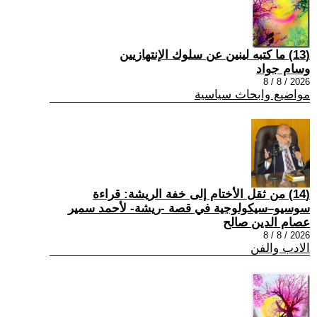
(13) ما كتبه لينين عن سلوك الإنتهازيين
وسام جواد
2026 / 8 / 8
مواضيع وابحاث سياسية
(14) من ثقل الأختام إلى خفة الريشة: قراءة
سوسيو–سيكولوجية في قصة -ريشة- لأحمد سمير
عصام الدين صالح
2026 / 8 / 8
الادب والفن