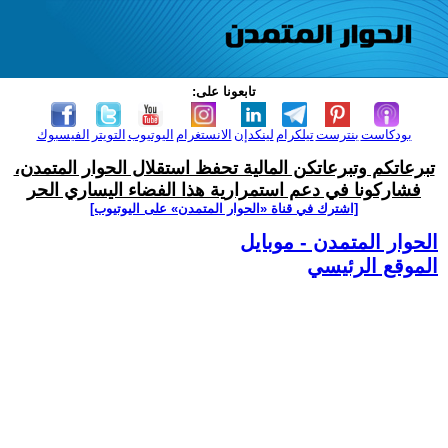
تابعونا على:
بودكاست
بنترست
تيلكرام
لينكدإن
الانستغرام
اليوتيوب
التويتر
الفيسبوك
تبرعاتكم وتبرعاتكن المالية تحفظ استقلال الحوار المتمدن،
فشاركونا في دعم استمرارية هذا الفضاء اليساري الحر
[اشترك في قناة ‫«الحوار المتمدن» على اليوتيوب]
الحوار المتمدن - موبايل
الموقع الرئيسي