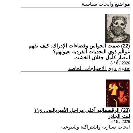
مواضيع وابحاث سياسية
(22) صمت الحواس وفضاءات الإدراك: كيف نفهم
عوالم ذوي التحديات الفردية بعيونهم؟
انتصار كامل جفلان الخشت
2026 / 8 / 8
حقوق ذوي الاحتياجات الخاصة
(23) الرقسماليه أعلى مراحل الأمبرياليه... ج١١
ليث الجادر
2026 / 8 / 8
ابحاث يسارية واشتراكية وشيوعية