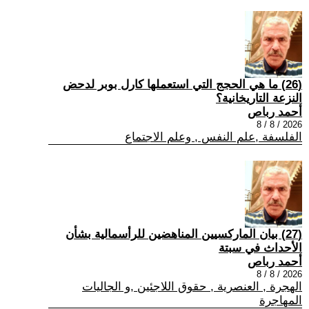
(26) ما هي الحجج التي استعملها كارل بوبر لدحض
النزعة التاريخانية؟
أحمد رباص
2026 / 8 / 8
الفلسفة ,علم النفس , وعلم الاجتماع
(27) بيان الماركسيين المناهضين للرأسمالية بشأن
الأحداث في سبتة
أحمد رباص
2026 / 8 / 8
الهجرة , العنصرية , حقوق اللاجئين ,و الجاليات
المهاجرة