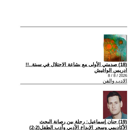
(18) صدمتي الأولى مع بشاعة الاحتلال في سبتة..!!
ادريس الواغيش
2026 / 8 / 8
الادب والفن
(19) حنان إسماعيل: رحلة بين رصانة البحث
الأكاديمي وسحر الإبداع الأدبي وأدب الطفل(2-2)