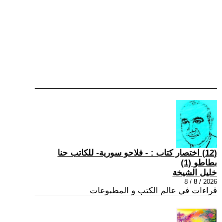
(12) اختصار كتاب : - فلاحو سورية- للكاتب حنا
بطاطو (1)
خليل الشيخة
2026 / 8 / 8
قراءات في عالم الكتب و المطبوعات