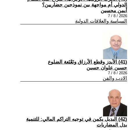
الدولي أم مواجهة بين نموذجين حضاريين؟
أيمن محسين
2026 / 8 / 7
السياسة والعلاقات الدولية
(41) الأيدز وقطع الأرزاق ونَعْنَعة الضلوع
حسين علوان حسين
2026 / 8 / 7
الادب والفن
(42) البديل يكمن في توجيه التراكم المالي: للتنمية
بدل المضاربات