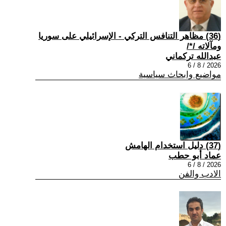
(36) مظاهر التنافس التركي - الإسرائيلي على سوريا
ومآلاته /*/
عبدالله تركماني
2026 / 8 / 6
مواضيع وابحاث سياسية
(37) دليل استخدام الهامش
عماد أبو حطب
2026 / 8 / 6
الادب والفن