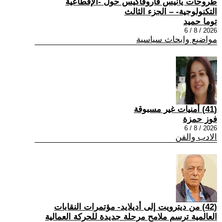
طروحات يانيس فاروفاكيس حول -الإقطاعية
التكنولوجية- – الجزء الثالث
توما حميد
2026 / 8 / 6
مواضيع وابحاث سياسية
(41) أمنيات غير مسبوقة
فوز حمزة
2026 / 8 / 6
الادب والفن
(42) من ديترويت إلى أديلايد- مؤتمرات النقابات
العالمية ترسم ملامح مرحلة جديدة للحركة العمالية