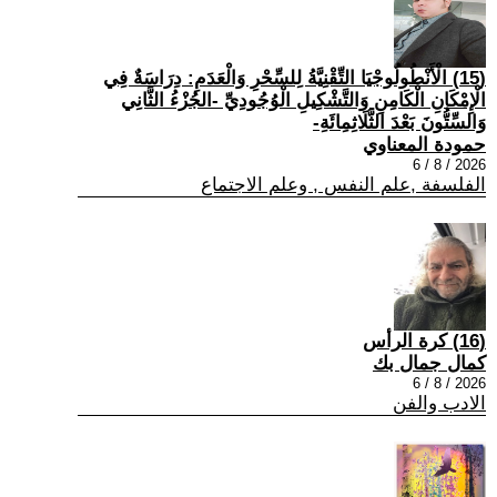
(15) الْأَنْطُولُوجْيَا التِّقْنِيَّةُ لِلسِّحْرِ وَالْعَدَمِ: دِرَاسَةٌ فِي
الْإِمْكَانِ الْكَامِنِ وَالتَّشْكِيلِ الْوُجُودِيِّ -الجُزْءُ الثَّانِي
وَالسِّتُّونَ بَعْدَ الثَّلَاثِمِائَةِ-
حمودة المعناوي
2026 / 8 / 6
الفلسفة ,علم النفس , وعلم الاجتماع
(16) كرة الرأس
كمال جمال بك
2026 / 8 / 6
الادب والفن