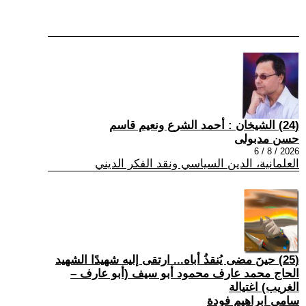
(24) الشيخان : أحمد الشرع ونعيم قاسم
حسن مدبولى
2026 / 8 / 6
العلمانية، الدين السياسي ونقد الفكر الديني
(25) حينَ مضى يُنقذُ أباه... ارتقى إليه شهيدًا الشهيد
الحاج محمد عارف محمود أبو سيف (أبو عارف –
الغريب) اغتيالة
سامي ابراهيم فودة