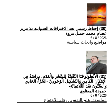
(30) إحباط رسمي بعد الاختراقات العدوانية بلا تبرير
عصام محمد جميل مروة
2026 / 8 / 6
مواضيع وابحاث سياسية
(31) الْأَنْطُولُوجْيَا التِّقْنِيَّةُ لِلسِّحْرِ وَالْعَدَمِ: دِرَاسَةٌ فِي
الْإِمْكَانِ الْكَامِنِ وَالتَّشْكِيلِ الْوُجُودِيِّ -الجُزْءُ الحَادِي
وَالسِّتُّونَ بَعْدَ الثَّلَاثِمِائَةِ-
حمودة المعناوي
2026 / 8 / 6
الفلسفة ,علم النفس , وعلم الاجتماع