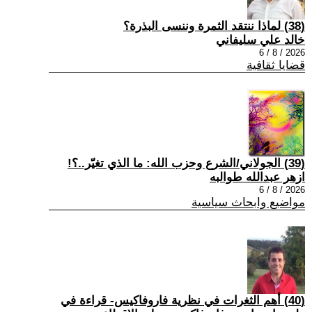
(38) لماذا ننتقد الثمرة وننسى البذرة؟
خالد علي سليفاني
2026 / 8 / 6
قضايا ثقافية
(39) الجولاني/الشرع وحزب الله: ما الذي تغيّر..؟!
ازهر عبدالله طوالبه
2026 / 8 / 6
مواضيع وابحاث سياسية
(40) أهم الثغرات في نظرية فاروفاكيس- قراءة في