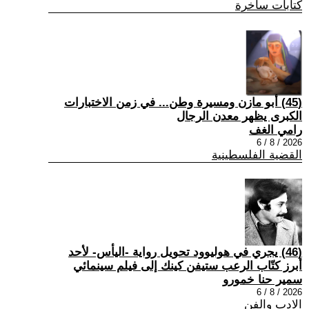
كتابات ساخرة
(45) أبو مازن ومسيرة وطن... في زمن الاختبارات
الكبرى يظهر معدن الرجال
رامي الغف
2026 / 8 / 6
القضية الفلسطينية
(46) يجري في هوليوود تحويل رواية -اليأس- لأحد
أبرز كتّاب الرعب ستيفن كينك إلى فيلم سينمائي
سمير حنا خمورو
2026 / 8 / 6
الادب والفن