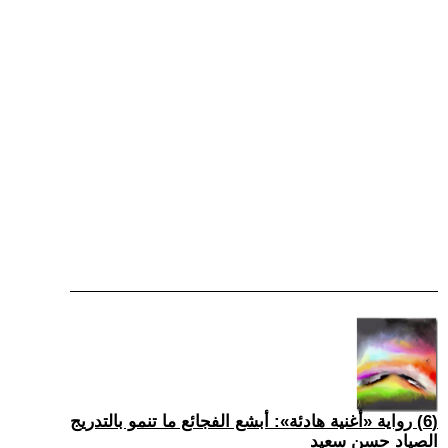
(6) رواية «أغنية هادئة»: أبشع الفجائع ما تنمو بالتدريج
الصياد حسن سعيد