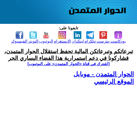
تابعونا على:
بودكاست
بنترست
تيلكرام
لينكدإن
الانستغرام
اليوتيوب
التويتر
الفيسبوك
تبرعاتكم وتبرعاتكن المالية تحفظ استقلال الحوار المتمدن،
فشاركونا في دعم استمرارية هذا الفضاء اليساري الحر
[اشترك في قناة ‫«الحوار المتمدن» على اليوتيوب]
الحوار المتمدن - موبايل
الموقع الرئيسي