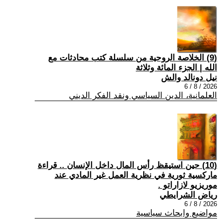
(9) الخلاصة الروحية من سلسلة كتب محادثات مع
الله | الجزء المائة وثلاثة
نيل دونالد والش
2026 / 8 / 6
العلمانية، الدين السياسي ونقد الفكر الديني
(10) حين استيقظ رأس المال داخل الإنسان .. قراءة
ماركسية ثورية في نظرية العمل غير المادي عند
موريزيو لازاراتو .
رياض الشرايطي
2026 / 8 / 6
مواضيع وابحاث سياسية