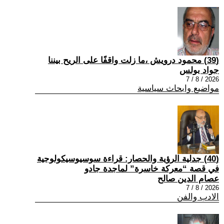
(39) محمود درويش ،ما زلت واقفًا على الريح بيننا
جواد بولس
2026 / 8 / 7
مواضيع وابحاث سياسية
(40) جدلية الرؤية والحصار: قراءة سوسيوسيكولوجية
في قصة “معركة خاسرة” لماجدة جادو
عصام الدين صالح
2026 / 8 / 7
الادب والفن