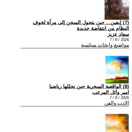
(7) إيفين... حين يتحول السجن إلى مرآة لخوف
النظام من انتفاضة جديدة
سعاد عزيز
2026 / 8 / 7
مواضيع وابحاث سياسية
(8) الواقعية السحرية حين نحللها رياضيا
امير وائل المرعب
2026 / 8 / 7
الادب والفن