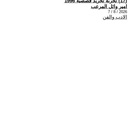
(17) تجربة تجريد قصصية 1996
امير وائل المرعب
2026 / 8 / 7
الادب والفن