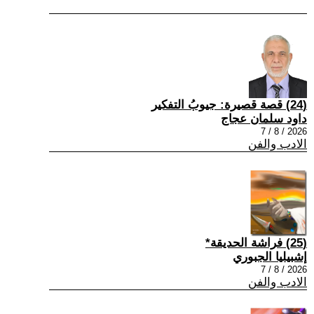
(24) قصة قصيرة: جيوبُ التفكير
داود سلمان عجاج
2026 / 8 / 7
الادب والفن
(25) فراشة الحديقة*
إشبيليا الجبوري
2026 / 8 / 7
الادب والفن