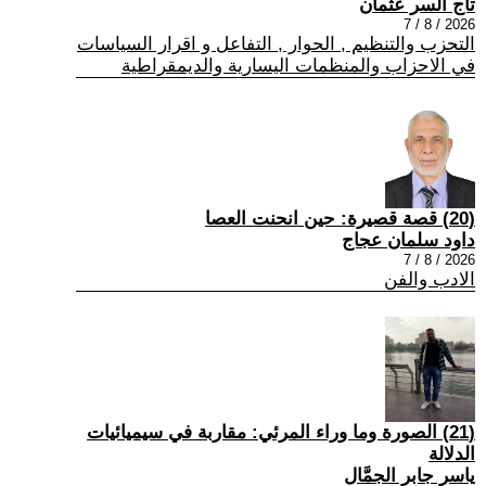
تاج السر عثمان
2026 / 8 / 7
التحزب والتنظيم , الحوار , التفاعل و اقرار السياسات
في الاحزاب والمنظمات اليسارية والديمقراطية
(20) قصة قصيرة: حين انحنت العصا
داود سلمان عجاج
2026 / 8 / 7
الادب والفن
(21) الصورة وما وراء المرئي: مقاربة في سيميائيات
الدلالة
ياسر جابر الجمَّال