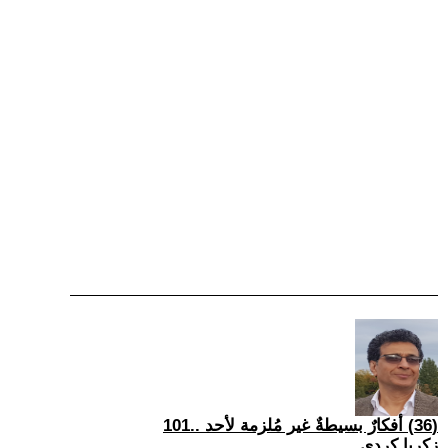
(36) أفكارٌ بسيطةٌ غير مُلزمة لأحد ..101
زكريا كردي