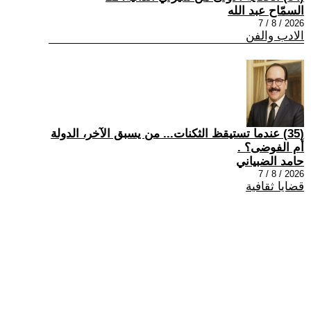
السمّاح عبد الله
2026 / 8 / 7
الادب والفن
(35) عندما تستيقظ الثكنات... من يسبق الآخر، الدولة
أم الفوضى؟ .
حامد الضبياني
2026 / 8 / 7
قضايا ثقافية