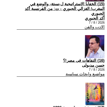
(15) الخفايا الاستراتيجية ل-سبتة- والوضع في
المغرب/ الغزالي الجبوري - ت: من الفرنسية أكد
الجبوري
أكد الجبوري
2026 / 8 / 7
الادب والفن
(16) التفاهات فى مصر!؟
حسن مدبولى
2026 / 8 / 7
مواضيع وابحاث سياسية