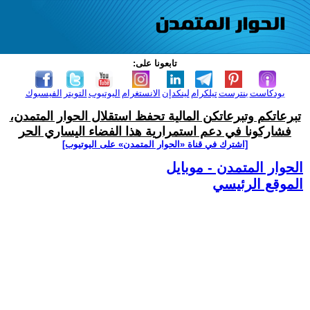
تابعونا على:
بودكاست
بنترست
تيلكرام
لينكدإن
الانستغرام
اليوتيوب
التويتر
الفيسبوك
تبرعاتكم وتبرعاتكن المالية تحفظ استقلال الحوار المتمدن،
فشاركونا في دعم استمرارية هذا الفضاء اليساري الحر
[اشترك في قناة ‫«الحوار المتمدن» على اليوتيوب]
الحوار المتمدن - موبايل
الموقع الرئيسي