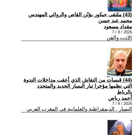
(43) ملتقى جيكور يؤبّن القاص والروائي المهندس
محمد عبد حسن
مقداد مسعود
2026 / 8 / 7
الادب والفن
(44) قبسات من النقاش الذي أعقب مداخلات الندوة
التي نظمها مؤخرا تيار اليسار الجديد والمتجدد
بالرباط
أحمد رباص
2026 / 8 / 7
اليسار , الديمقراطية والعلمانية في المغرب العربي