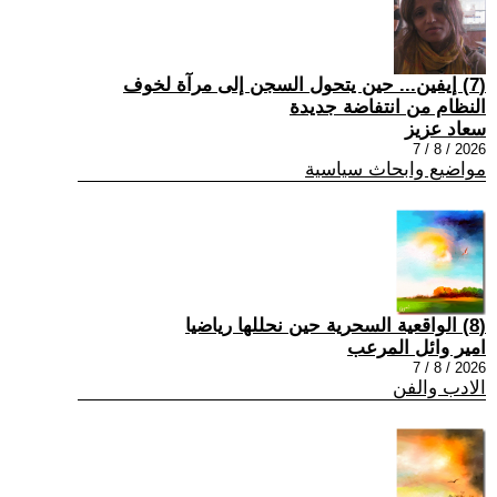
(7) إيفين... حين يتحول السجن إلى مرآة لخوف
النظام من انتفاضة جديدة
سعاد عزيز
2026 / 8 / 7
مواضيع وابحاث سياسية
(8) الواقعية السحرية حين نحللها رياضيا
امير وائل المرعب
2026 / 8 / 7
الادب والفن