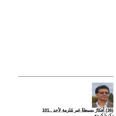
(36) أفكارٌ بسيطةٌ غير مُلزمة لأحد ..101
زكريا كردي