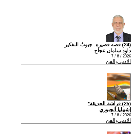
(24) قصة قصيرة: جيوبُ التفكير
داود سلمان عجاج
2026 / 8 / 7
الادب والفن
(25) فراشة الحديقة*
إشبيليا الجبوري
2026 / 8 / 7
الادب والفن