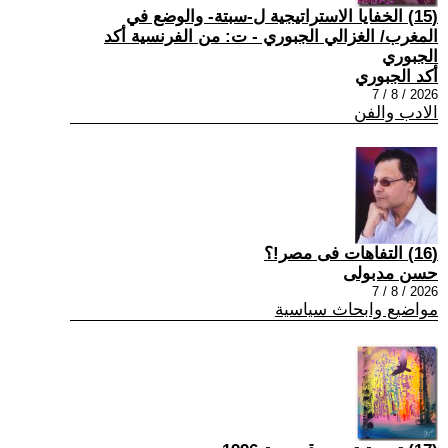
(15) الخفايا الاستراتيجية ل-سبتة- والوضع في
المغرب/ الغزالي الجبوري - ت: من الفرنسية أكد
الجبوري
أكد الجبوري
2026 / 8 / 7
الادب والفن
(16) التفاهات فى مصر!؟
حسن مدبولى
2026 / 8 / 7
مواضيع وابحاث سياسية