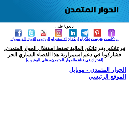
تابعونا على:
بودكاست
بنترست
تيلكرام
لينكدإن
الانستغرام
اليوتيوب
التويتر
الفيسبوك
تبرعاتكم وتبرعاتكن المالية تحفظ استقلال الحوار المتمدن،
فشاركونا في دعم استمرارية هذا الفضاء اليساري الحر
[اشترك في قناة ‫«الحوار المتمدن» على اليوتيوب]
الحوار المتمدن - موبايل
الموقع الرئيسي