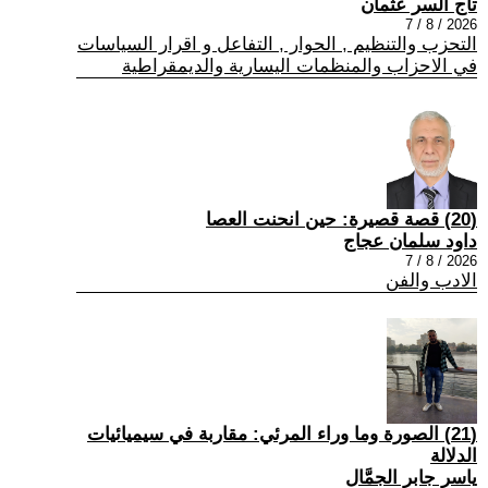
تاج السر عثمان
2026 / 8 / 7
التحزب والتنظيم , الحوار , التفاعل و اقرار السياسات
في الاحزاب والمنظمات اليسارية والديمقراطية
(20) قصة قصيرة: حين انحنت العصا
داود سلمان عجاج
2026 / 8 / 7
الادب والفن
(21) الصورة وما وراء المرئي: مقاربة في سيميائيات
الدلالة
ياسر جابر الجمَّال