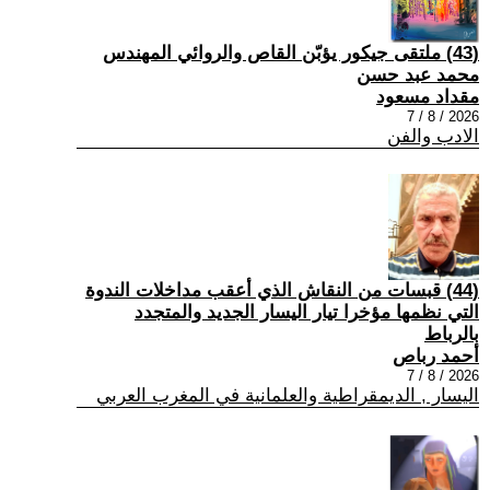
(43) ملتقى جيكور يؤبّن القاص والروائي المهندس
محمد عبد حسن
مقداد مسعود
2026 / 8 / 7
الادب والفن
(44) قبسات من النقاش الذي أعقب مداخلات الندوة
التي نظمها مؤخرا تيار اليسار الجديد والمتجدد
بالرباط
أحمد رباص
2026 / 8 / 7
اليسار , الديمقراطية والعلمانية في المغرب العربي