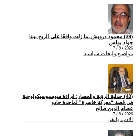
(39) محمود درويش ،ما زلت واقفًا على الريح بيننا
جواد بولس
2026 / 8 / 7
مواضيع وابحاث سياسية
(40) جدلية الرؤية والحصار: قراءة سوسيوسيكولوجية
في قصة “معركة خاسرة” لماجدة جادو
عصام الدين صالح
2026 / 8 / 7
الادب والفن