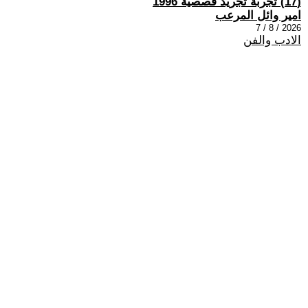
(17) تجربة تجريد قصصية 1996
امير وائل المرعب
2026 / 8 / 7
الادب والفن