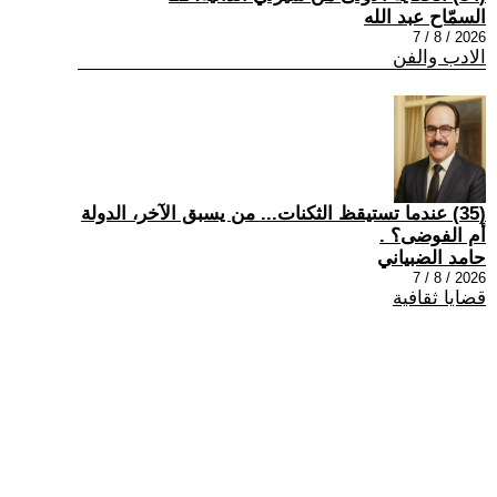
السمّاح عبد الله
2026 / 8 / 7
الادب والفن
(35) عندما تستيقظ الثكنات... من يسبق الآخر، الدولة
أم الفوضى؟ .
حامد الضبياني
2026 / 8 / 7
قضايا ثقافية