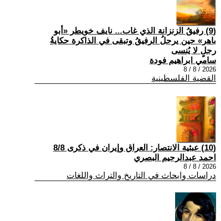
(9) رفيقُ الزنزانة الذي غاب... نايف خويطر «أبو
باهر» حين يرحلُ الرفيقُ وتبقى في الذاكرة حكايةُ
رجلٍ لا يُنسى
سامي ابراهيم فودة
2026 / 8 / 8
القضية الفلسطينية
(10) عبثية الانتصار: العراق وإيران في ذكرى 8/8
احمد عبدالرحيم البصري
2026 / 8 / 8
دراسات وابحاث في التاريخ والتراث واللغات