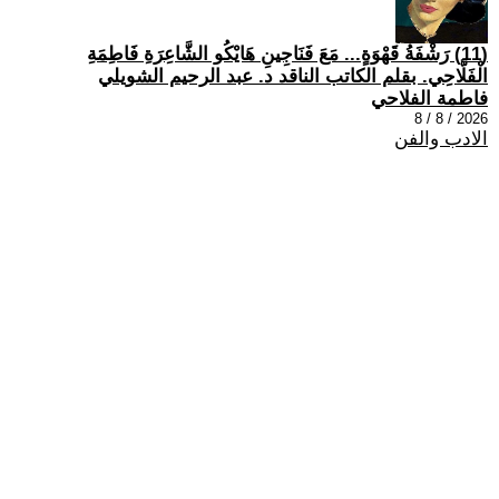
(11) رَشْفَةُ قَهْوَةٍ... مَعَ فَنَاجِينِ هَايْكُو الشَّاعِرَةِ فَاطِمَةِ
الْفَلَّاحِي. بقلم الكاتب الناقد د. عبد الرحيم الشويلي
فاطمة الفلاحي
2026 / 8 / 8
الادب والفن