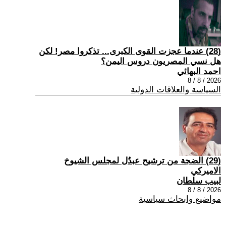
(28) عندما عجزت القوى الكبرى... تذكروا مصر! لكن
هل نسي المصريون دروس اليمن؟
احمد البهائي
2026 / 8 / 8
السياسة والعلاقات الدولية
(29) الضجة من ترشيح عبدُل لمجلس الشيوخ
الاميركي
لبيب سلطان
2026 / 8 / 8
مواضيع وابحاث سياسية