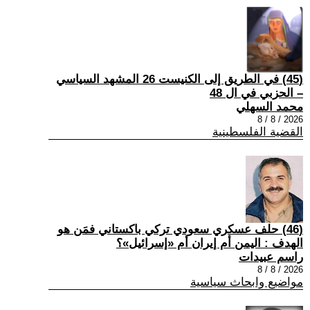
(45) في الطريق إلى الكنيست 26 المشهد السياسي
– الحزبي في ال 48
محمد السهلي
2026 / 8 / 8
القضية الفلسطينية
(46) حلف عسكري سعودي تركي باكستاني فمَن هو
الهدف : اليمن أم إيران أم «إسرائيل»؟
راسم عبيدات
2026 / 8 / 8
مواضيع وابحاث سياسية