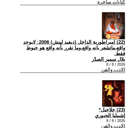
كتابات ساخرة
(22) امبراطورية الداخل (ديفيد لينش) 2006: لايوجد
واقع،ماتشعر بانه واقع،وما نقرر بأنه واقع هو خيوط
فقط.
بلال سمير الصدّر
2026 / 8 / 8
الادب والفن
(23) خلاخيل*
إشبيليا الجبوري
2026 / 8 / 8
الادب والفن