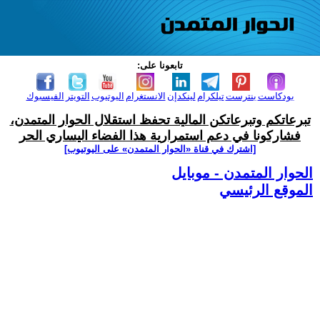
تابعونا على:
بودكاست
بنترست
تيلكرام
لينكدإن
الانستغرام
اليوتيوب
التويتر
الفيسبوك
تبرعاتكم وتبرعاتكن المالية تحفظ استقلال الحوار المتمدن،
فشاركونا في دعم استمرارية هذا الفضاء اليساري الحر
[اشترك في قناة ‫«الحوار المتمدن» على اليوتيوب]
الحوار المتمدن - موبايل
الموقع الرئيسي