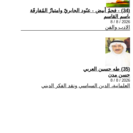
(34) - فحمٌ أبيض - عبّود الجابريّ وامتيازُ المُفارقَة
باسم القاسم
2026 / 8 / 8
الادب والفن
(35) طه حسين العربي
حسن مدن
2026 / 8 / 8
العلمانية، الدين السياسي ونقد الفكر الديني