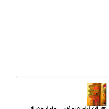
(36) الإعدامات كدرع أخير… نظام لا يحكم إلا