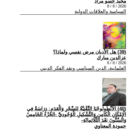
مجيد حسو مراد
2026 / 8 / 8
السياسة والعلاقات الدولية
(39) هل الأديان مرض نفسي ولماذا؟
عزالدين مبارك
2026 / 8 / 8
العلمانية، الدين السياسي ونقد الفكر الديني
(40) الْأَنْطُولُوجْيَا التِّقْنِيَّةُ لِلسِّحْرِ وَالْعَدَمِ: دِرَاسَةٌ فِي
الْإِمْكَانِ الْكَامِنِ وَالتَّشْكِيلِ الْوُجُودِيِّ -الجُزْءُ الخَامِسُ
وَالسِّتُّونَ بَعْدَ الثَّلَاثِمِائَةِ-
حمودة المعناوي