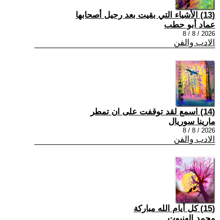
(13) الأشياء التي بقيت بعد رحيل أصحابها
عماد أبو حطب
2026 / 8 / 8
الادب والفن
(14) اسمع لقد توقفت على ان تمطر
مارينا سوريال
2026 / 8 / 8
الادب والفن
(15) كل أيام الله مباركة
محمد الهنبوت