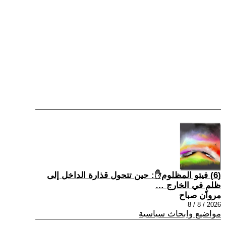
(6) فيتو المظلوم✋: حين تتحول قذارة الداخل إلى
ظلمٍ في الخارج …
مروان صباح
2026 / 8 / 8
مواضيع وابحاث سياسية