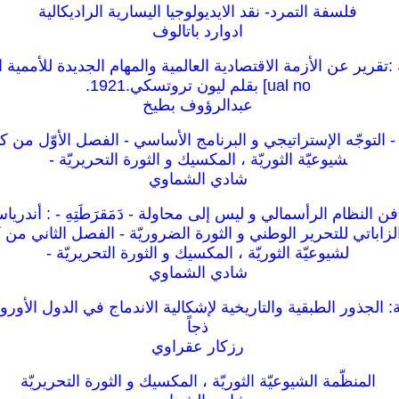
فلسفة التمرد- نقد الايديولوجيا اليسارية الراديكالية
ادوارد باتالوف
ual no] بقلم ليون تروتسكي.1921.
عبدالرؤوف بطيخ
ة - التوجّه الإستراتيجي و البرنامج الأساسي - الفصل الأوّل من كت
شيوعيّة الثوريّة ، المكسيك و الثورة التحريريّة -
شادي الشماوي
 النظام الرأسمالي و ليس إلى محاولة - دَمَقرَطَتِهِ - : أندرياس
زاباتي للتحرير الوطني و الثورة الضروريّة - الفصل الثاني من ك
لشيوعيّة الثوريّة ، المكسيك و الثورة التحريريّة -
شادي الشماوي
الجذور الطبقية والتاريخية لإشكالية الاندماج في الدول الأوروب
ذجاً
رزكار عقراوي
المنظّمة الشيوعيّة الثوريّة ، المكسيك و الثورة التحريريّة