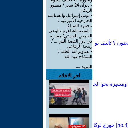
-
ديوان 24 شعر / منصور
الريكان
-
لوبي إسرائيل والسياسة
الخارجية الأميركية /
محمود الصباغ
-
القصة الشاعرة والوعي
الجمعي الحداثي/ مقاربة
في دور القصة الش ... /
جنون ؟ تأليف بو
ربيحة الرفاعي
-
تصاوير لية الظمأ /
السمّاح عبد الله
المزيد.....
اخر الافلام
فاضة عمالية، ومسيرة نحو الح
كراسات شيوعية[84 Manual no]:فصل من كتاب(وجهة نظر البروليتاريا-1923)[no.4] جورج لوكا