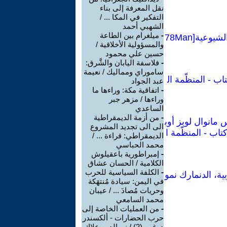
نقل المعرفة إلى بناء
التفكير في المكا ... /
الشهبي أحمد
-
ميلغرام بين الطاعة
كراسات شيوعية :تقرير عن الأزمة الاقتصادية العالمية والمهام الجديدة للأممية الشيوعية[78Man
والمسؤولية الأخلاقية /
حسين علي محمود
-
فلاسفة اليابان والشَّرق:
ساموراي ومماليك / نعيمة
اب - المنظّمة ال
عبد الجواد
-
اتفاقية مكة: وراءها ما
وراءها / مزهر جبر
الساعدي
-
من أزمة الديمقراطية
 مانوال لوبز أوب
الى الى تجديد المشروع
تاب - المنظّمة ا
الديمقراطي: قراءة ... /
محمد الحباسي
-
إمبراطورية باعقيلوش
الكلامية / الحسان عشاق
-
الكلفة السياسية للحرب
ية، الدنمارك نمو
في اليمن: سيادة مُنتهَكة
وحريات مُصادَ ... / عيبان
محمد السامعي
-
من العمليات الخاصة إلى
حرب الحضارات - ألكسندر
دوغين (2) / نورالدين علاك