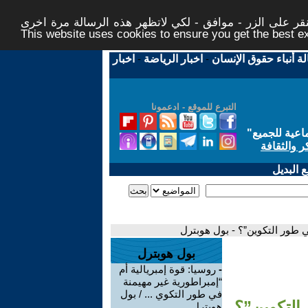
ر على الزر - موافق - لكي لاتظهر هذه الرسالة مرة اخرى -
This website uses cookies to ensure you get the best 
لة أنباء حقوق الإنسان
-
اخبار الرياضة
-
اخبار
التبرع للموقع - ادعمونا
اعية للجميع
"
ر والثقافة
 البديل
في طور التكوين”؟ - بول هوبترل
بول هوبترل
-
روسيا: قوة إمبريالية أم
“إمبراطورية غير مهيمنة
في طور التكوي ... / بول
 التكوين”؟
هوبترل