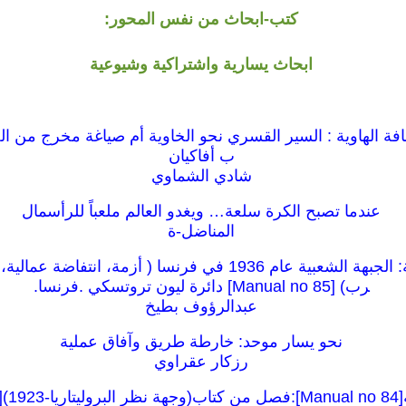
كتب-ابحاث من نفس المحور:
ابحاث يسارية واشتراكية وشيوعية
حافة الهاوية : السير القسري نحو الخاوية أم صياغة مخرج من ال
ب أفاكيان
شادي الشماوي
عندما تصبح الكرة سلعة… ويغدو العالم ملعباً للرأسمال
المناضل-ة
كراسات شيوعية: الجبهة الشعبية عام 1936 في فرنسا ( أزمة، انت
رب) [85 Manual no] دائرة ليون تروتسكي .فرنسا.
عبدالرؤوف بطيخ
نحو يسار موحد: خارطة طريق وآفاق عملية
رزكار عقراوي