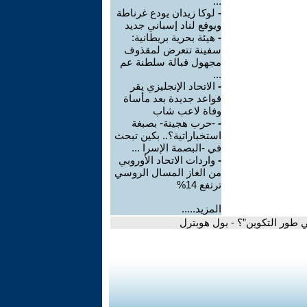
...
-
لوكا زيدان يودع غرناطة
ويوقع لناد إسباني جديد
-
هيئة بحرية بريطانية:
سفينة تتعرض لمقذوف
مجهول قبالة سلطنة عم
...
-
الاتحاد الإنجليزي يقر
قواعد جديدة بعد مأساة
وفاة لاعب شاب
-
-حرب هجينة- بصبغة
استخباراتية؟.. بكين تبحث
في -البصمة الإسرا ...
-
واردات الاتحاد الأوروبي
من الغاز المسال الروسي
ترتفع 14%
المزيد.....
في طور التكوين”؟ - بول هوبترل