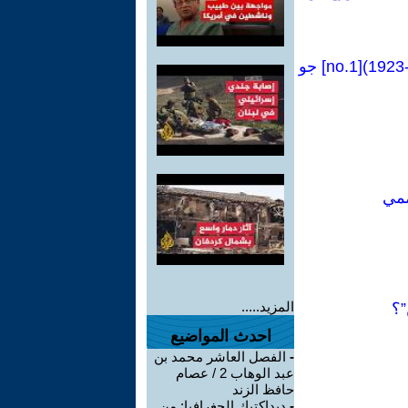
كراسات شيوعية [81Manual no]:فصل من كتاب(التشيؤ ووعي الطبقة العاملة-1923)[no.1] جو
ممي
المزيد.....
”؟
احدث المواضيع
-
الفصل العاشر محمد بن
عبد الوهاب 2 / عصام
حافظ الزند
-
ديداكتيك الجغرافيا: من