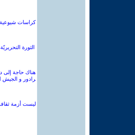
الثورة التحريريّ
هناك حاجة إلى دفن
رادور و الجيش ال
ليست أزمة ثقافة: 