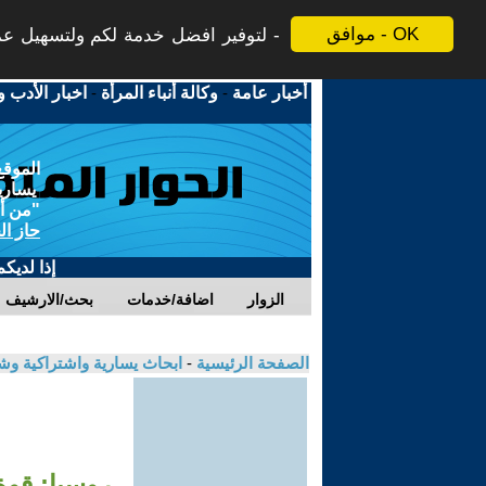
موافق - OK
لتوفير افضل خدمة لكم ولتسهيل عملي
أخبار عامة
-
وكالة أنباء المرأة
-
اخبار الأدب و
الموقع
يسارية
"من أج
حاز ال
إذا لديك
الزوار
اضافة/خدمات
بحث/الارشيف
الصفحة الرئيسية
-
ابحاث يسارية واشتراكية و
روسيا: قوة