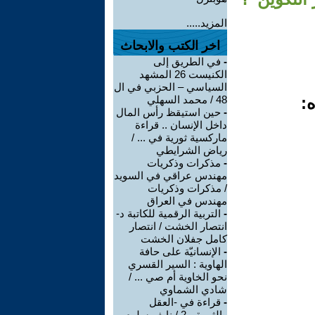
المزيد.....
اخر الكتب والابحاث
-
في الطريق إلى
الكنيست 26 المشهد
السياسي – الحزبي في ال
ه:
48 / محمد السهلي
-
حين استيقظ رأس المال
داخل الإنسان .. قراءة
ماركسية ثورية في ... /
رياض الشرايطي
-
مذكرات وذكريات
مهندس عراقي في السويد
/ مذكرات وذكريات
مهندس في العراق
-
التربية الرقمية للكاتبة د-
انتصار الخشت / انتصار
كامل جفلان الخشت
-
الإنسانيّة على حافة
الهاوية : السير القسري
نحو الخاوية أم صي ... /
شادي الشماوي
-
قراءة في -العقل
والثورة- -2 / نايف سلوم