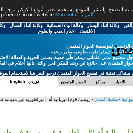
ة التصفح والنشر، الموقع يستخدم بعض أنواع الكوكيز نرجو النق
More info - المزيد
experience on our website
الفن
-
وكالة أنباء اليسار
-
وكالة أنباء العلمانية
-
وكالة أنباء العمال
-
وكا
الاقتصاد
-
اخبار الطب والعلوم
 الرئيسي لمؤسسة الحوار المتمدن
، علمانية، ديمقراطية، تطوعية وغير ربحية
ل مجتمع مدني علماني ديمقراطي حديث يضمن الحرية والعدالة الاجتم
حوار المتمدن على جائزة ابن رشد للفكر الحر والتى نالها أعلام في الفك
م مشاكل تقنية في تصفح الحوار المتمدن نرجو النقر هنا لاستخدام الموقع
كوردي
English
الاخبار
مراكز
الحوار المتمدن
شيوعية
-
مكتبة التمدن
- روسيا: قوة إمبريالية أم “إمبراطورية غير مهيمنة 
 إمبريالية أم “إمبراطورية غير مهيمنة في طور