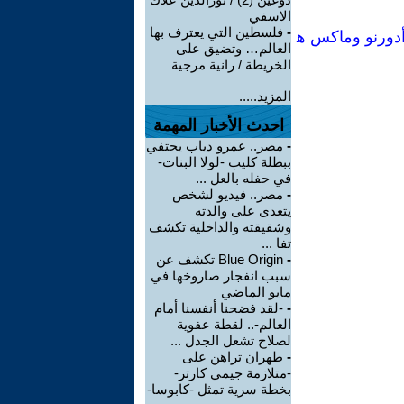
الاسفي
-
فلسطين التي يعترف بها
تنوير كخداع جماعي[Manual no74] :تيودور أدورنو وماكس ه
العالم… وتضيق على
الخريطة / رانية مرجية
المزيد.....
احدث الأخبار المهمة
-
مصر.. عمرو دياب يحتفي
ببطلة كليب -لولا البنات-
في حفله بالعل ...
-
مصر.. فيديو لشخص
يتعدى على والدته
وشقيقته والداخلية تكشف
تفا ...
-
Blue Origin تكشف عن
سبب انفجار صاروخها في
مايو الماضي
-
-لقد فضحنا أنفسنا أمام
العالم-.. لقطة عفوية
لصلاح تشعل الجدل ...
-
طهران تراهن على
-متلازمة جيمي كارتر-
بخطة سرية تمثل -كابوسا-