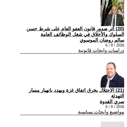
(20) أثر صدور قانون العفو العام على شرط حسن
السلوك والأخلاق في شغل الوظائف العامة
سالم روضان الموسوي
2026 / 8 / 6
دراسات وابحاث قانونية
(21) الاحتلال يخرق اتفاق غزة ويهدد بانهيار مسار
التهدئة
سري القدوة
2026 / 8 / 6
مواضيع وابحاث سياسية