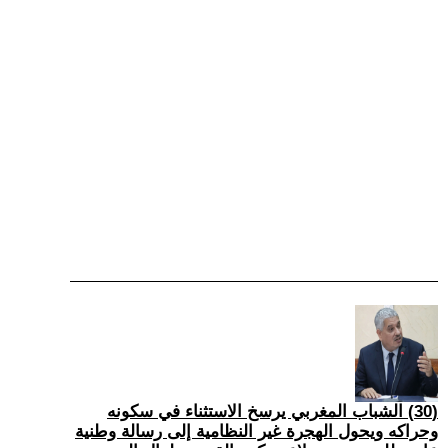
(30) الشباب المغربي يرسخ الاستثناء في سكونه
وحراكه ويحول الهجرة غير النظامية إلى رسالة وطنية