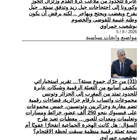
عابرة للحدود من ملاعب كرة القدم وزلزال الحوز
وكورونا إلى احتجاجات جيل زيد وتدفق سبتة.. جيل
يفرح ويغضب ويحتج ويهاجر .. لكنه يرفض أن يكون
وطنه غنيمة للفوضى والخصوم
بوشعيب حمراوي
2026 / 8 / 5
مواضيع وابحاث سياسية
(31) من حرّك جموع سبتة؟… تقرير استخباراتي
يكشف أسابيع من التعبئة الرقمية وشبكات عابرة
للحدود تمتد من المغرب إلى الجزائر وتونس
مجموعات واتساب بأرقام جزائرية، فضاءات رقمية
تضم مغاربة وجزائريين وتونسيين، خمس مجموعات
على فيسبوك بنحو 250 ألف عضو، خرائط ومسارات
وتعليمات ومعدات للعبور… معطيات تعيد طرح
السؤال: هل كانت الهجرة الجماعية انفجارًا عفويًا أم
نتيجة تعبئة رقمية منظمة سبقت لحظة الاقتحام؟
بوشعيب حمراوي