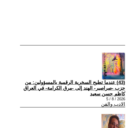
(43) عندما تطيح السخرية الرقمية بالمسؤولين: من
حزب -صراصير- الهند إلى -مرق الكرامة- في العراق
كاظم حسن سعيد
2026 / 8 / 5
الادب والفن