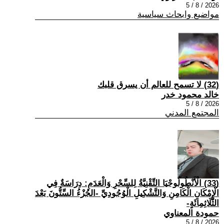
2026 / 8 / 5
مواضيع وابحاث سياسية
(32) لا تسمح للعالم أن يسرق قلبك
خالد محمود خدر
2026 / 8 / 5
المجتمع المدني
(33) الْأَنْطُولُوجْيَا التِّقْنِيَّةُ لِلسِّحْرِ وَالْعَدَمِ: دِرَاسَةٌ فِي
الْإِمْكَانِ الْكَامِنِ وَالتَّشْكِيلِ الْوُجُودِيِّ -الجُزْءُ السِّتُّونَ بَعْدَ
الثَّلَاثِمِائَةٍ-
حمودة المعناوي
2026 / 8 / 5