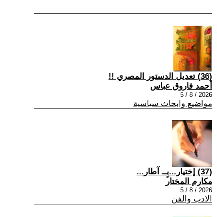
(36) تعديل الدستور المصري !!
أحمد فاروق عباس
2026 / 8 / 5
مواضيع وابحاث سياسية
(37) إختيار...بٍــ آطار...
مكارم المختار
2026 / 8 / 5
الادب والفن