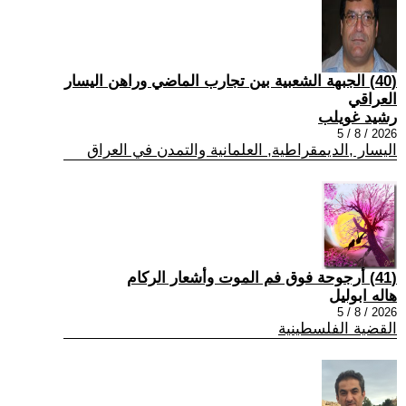
(40) الجبهة الشعبية بين تجارب الماضي وراهن اليسار
العراقي
رشيد غويلب
2026 / 8 / 5
اليسار ,الديمقراطية, العلمانية والتمدن في العراق
(41) أرجوحة فوق فم الموت وأشعار الركام
هاله ابوليل
2026 / 8 / 5
القضية الفلسطينية