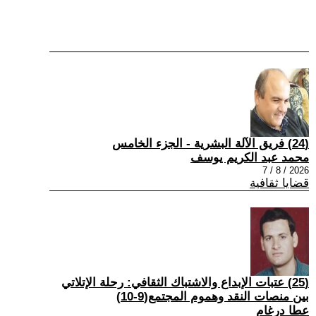
(24) فريق الآلة البشرية - الجزء الخامس
محمد عبد الكريم يوسف
2026 / 8 / 7
قضايا ثقافية
(25) عتبات الإبداع والاشتباك الثقافي: رحلة الإتلاتي
بين منصات النقد وهموم المجتمع(9-10)
عطا درغام