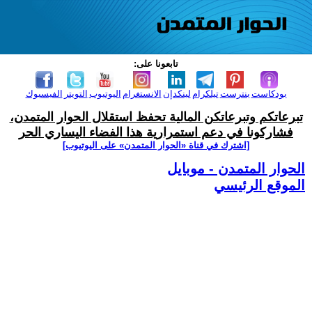
تابعونا على:
بودكاست
بنترست
تيلكرام
لينكدإن
الانستغرام
اليوتيوب
التويتر
الفيسبوك
تبرعاتكم وتبرعاتكن المالية تحفظ استقلال الحوار المتمدن،
فشاركونا في دعم استمرارية هذا الفضاء اليساري الحر
[اشترك في قناة ‫«الحوار المتمدن» على اليوتيوب]
الحوار المتمدن - موبايل
الموقع الرئيسي