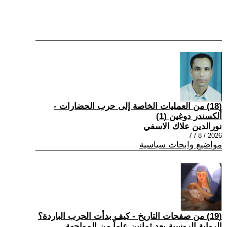
(18) من العمليات الخاصة إلى حرب الحضارات -
ألكسندر دوغين (1)
نورالدين علاك الاسفي
2026 / 8 / 7
مواضيع وابحاث سياسية
(19) من صفحات التاريخ - كيف بدأت الحرب الباردة؟
الرواية الروسية بعد ثمانين عاماً من المواجهة