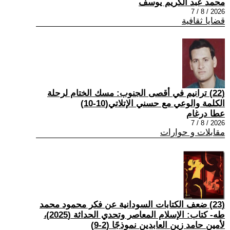
محمد عبد الكريم يوسف
2026 / 8 / 7
قضايا ثقافية
(22) ترانيم في أقصى الجنوب: مسك الختام لرحلة
الكلمة والوعي مع حسني الإتلاتي(10-10)
عطا درغام
2026 / 8 / 7
مقابلات و حوارات
(23) ضعف الكتابات السودانية عن فكر محمود محمد
طه- كتاب: الإسلام المعاصر وتحدي الحداثة (2025)،
لأمين حامد زين العابدين نموذجًا (2-9)