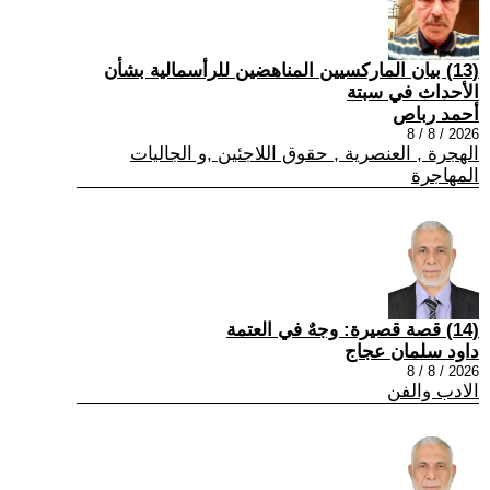
(13) بيان الماركسيين المناهضين للرأسمالية بشأن
الأحداث في سبتة
أحمد رباص
2026 / 8 / 8
الهجرة , العنصرية , حقوق اللاجئين ,و الجاليات
المهاجرة
(14) قصة قصيرة: وجهٌ في العتمة
داود سلمان عجاج
2026 / 8 / 8
الادب والفن