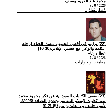
محمد عبد الكريم يوسف
2026 / 8 / 7
قضايا ثقافية
(22) ترانيم في أقصى الجنوب: مسك الختام لرحلة
الكلمة والوعي مع حسني الإتلاتي(10-10)
عطا درغام
2026 / 8 / 7
مقابلات و حوارات
(23) ضعف الكتابات السودانية عن فكر محمود محمد
طه- كتاب: الإسلام المعاصر وتحدي الحداثة (2025)،
لأمين حامد زين العابدين نموذجًا (2-9)