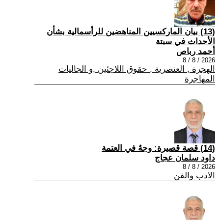
(13) بيان الماركسيين المناهضين للرأسمالية بشأن
الأحداث في سبتة
أحمد رباص
2026 / 8 / 8
الهجرة , العنصرية , حقوق اللاجئين ,و الجاليات
المهاجرة
(14) قصة قصيرة: وجهٌ في العتمة
داود سلمان عجاج
2026 / 8 / 8
الادب والفن