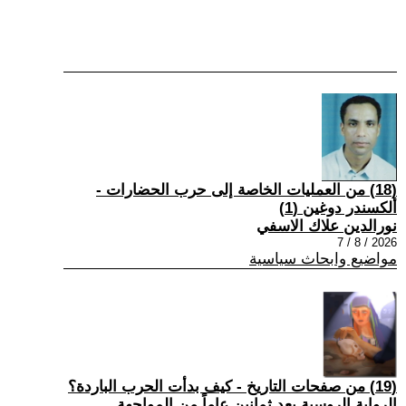
(18) من العمليات الخاصة إلى حرب الحضارات -
ألكسندر دوغين (1)
نورالدين علاك الاسفي
2026 / 8 / 7
مواضيع وابحاث سياسية
(19) من صفحات التاريخ - كيف بدأت الحرب الباردة؟
الرواية الروسية بعد ثمانين عاماً من المواجهة