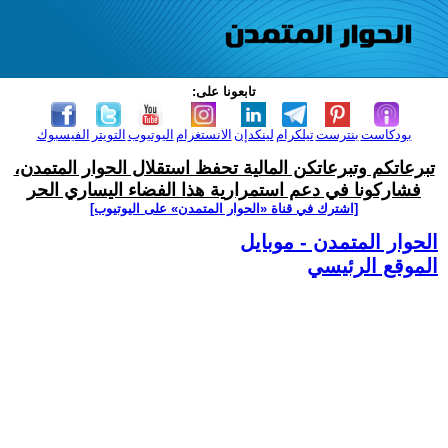
تابعونا على:
بودكاست
بنترست
تيلكرام
لينكدإن
الانستغرام
اليوتيوب
التويتر
الفيسبوك
تبرعاتكم وتبرعاتكن المالية تحفظ استقلال الحوار المتمدن،
فشاركونا في دعم استمرارية هذا الفضاء اليساري الحر
[اشترك في قناة ‫«الحوار المتمدن» على اليوتيوب]
الحوار المتمدن - موبايل
الموقع الرئيسي