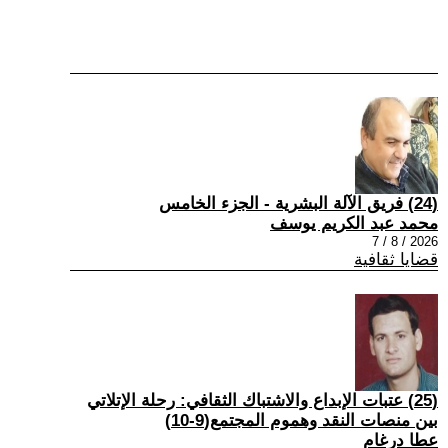
(24) فريق الآلة البشرية - الجزء الخامس
محمد عبد الكريم يوسف
2026 / 8 / 7
قضايا ثقافية
(25) عتبات الإبداع والاشتباك الثقافي: رحلة الإتلاتي
بين منصات النقد وهموم المجتمع(9-10)
عطا درغام