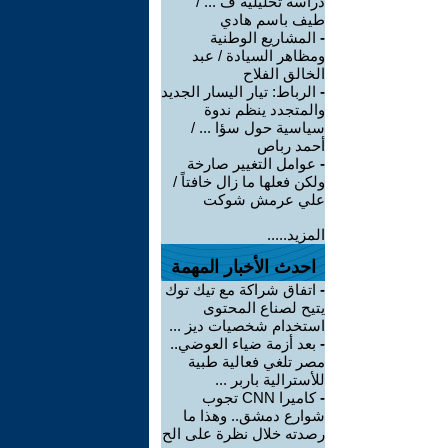
دراسة تحليلية ف ... /
طيف باسم هادي
-
المشاريع الوطنية
ومظاهر السيادة / عبد
الخالق الفلاح
-
الرباط: تيار اليسار الجديد
والمتجدد ينظم ندوة
سياسية حول سؤا ... /
أحمد رباص
-
عوامل التغيير صارخة
ولكن فعلها ما زال خافتاً /
علي عرمش شوكت
المزيد.....
احدث الأخبار المهمة
-
اتفاق شراكة مع تيك توك
يتيح لصناع المحتوى
استخدام شخصيات ديز ...
-
بعد أزمة ضياء العوضي..
مصر تلغي فعالية طبية
للأسترالية باربر ...
-
كاميرا CNN تجوب
شوارع دمشق.. وهذا ما
رصدته خلال نظرة على الح