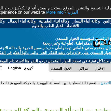
ة التصفح والنشر، الموقع يستخدم بعض أنواع الكوكيز نرجو النق
More info - المزيد
experience on our website
الفن
-
وكالة أنباء اليسار
-
وكالة أنباء العلمانية
-
وكالة أنباء العمال
-
وكا
الاقتصاد
-
اخبار الطب والعلوم
 الرئيسي لمؤسسة الحوار المتمدن
، علمانية، ديمقراطية، تطوعية وغير ربحية
ل مجتمع مدني علماني ديمقراطي حديث يضمن الحرية والعدالة الاجتم
حوار المتمدن على جائزة ابن رشد للفكر الحر والتى نالها أعلام في الفك
م مشاكل تقنية في تصفح الحوار المتمدن نرجو النقر هنا لاستخدام الموقع
كوردي
English
الاخبار
مراكز
الحوار المتمدن
التمدن
- القضية الفلسطينية بين المسألة اليهودية والحركة الصهيونية الحلقة الثا
طينية بين المسألة اليهودية والحركة الصهيونية 