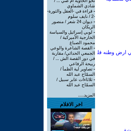
نحو الخاوية أم صي ... /
شادي الشماوي
-
قراءة في -العقل والثورة-
-2 / نايف سلوم
-
ديوان 24 شعر / منصور
الريكان
-
لوبي إسرائيل والسياسة
الخارجية الأميركية /
محمود الصباغ
-
القصة الشاعرة والوعي
ي ارض وطنه فل
الجمعي الحداثي/ مقاربة
في دور القصة الش ... /
ربيحة الرفاعي
-
تصاوير لية الظمأ /
السمّاح عبد الله
-
ثلاثاءات عابر سبيل /
السمّاح عبد الله
المزيد.....
اخر الافلام
ية