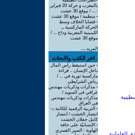
بالمغرب و حركة 20 فبراير
: ... / موقع 30 عشت
-
منظمة / موقع 30 عشت
-
قضايا الخلاف وسط
الحركة الماركسية ــ
اللينينية المغربية وداخ ... /
موقع 30 عشت
المزيد.....
اخر الكتب والابحاث
-
حين استيقظ رأس المال
داخل الإنسان .. قراءة
ماركسية ثورية في ... /
رياض الشرايطي
-
مذكرات وذكريات مهندس
عراقي في السويد /
سطينية
مذكرات وذكريات مهندس
في العراق
-
التربية الرقمية للكاتبة د-
انتصار الخشت / انتصار
كامل جفلان الخشت
-
الإنسانيّة على حافة
الهاوية : السير القسري
ي للعلمانية