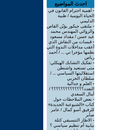
احدث المواضيع
-
أهمية احترام القانون في
الحياة اليومية / ظبية
الدليمي
-
ملتقى جيكور يؤبّن القاص
والروائي المهندس محمد
عبد حسن / مقداد مسعود
-
قبسات من النقاش الذي
أعقب مداخلات الندوة التي
نظمها مؤخرا تي ... / أحمد
رباص
-
تفكيك التشابك الهيكلي:
متى تستعيد واشنطن
استقلاليتها السياسي ... /
سلطان الحربي
-
العلم و جدالية
التعدد؟؟؟؟؟؟؟؟؟؟؟؟؟؟ /
أمال السعدي
-
بعض الملاحظات حول
كتاب «الشيوعية الجديدة»
للرفيق آسو كمال / عامر
صابر
-
الاطار التنسيقي كتلة
نيابية أم تنظيم سياسي ؟