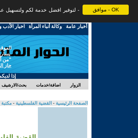
موافق - OK
لتوفير افضل خدمة لكم ولتسهيل عملي
أخبار عامة
-
وكالة أنباء المرأة
-
اخبار الأدب و
الموقع
يسارية
"من أج
حاز ال
إذا لديك
الزوار
اضافة/خدمات
بحث/الارشيف
الصفحة الرئيسية
-
القضية الفلسطينية
-
مكتبة 
القضية الفلس