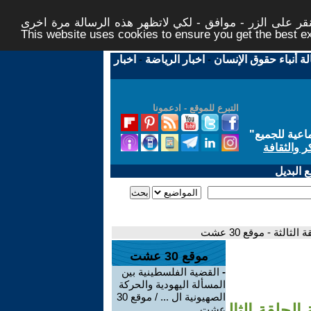
ر على الزر - موافق - لكي لاتظهر هذه الرسالة مرة اخرى -
This website uses cookies to ensure you get the best 
لة أنباء حقوق الإنسان
-
اخبار الرياضة
-
اخبار
التبرع للموقع - ادعمونا
اعية للجميع
"
ر والثقافة
 البديل
لثة - موقع 30 عشت
موقع 30 عشت
-
القضية الفلسطينية بين
المسألة اليهودية والحركة
الصهيونية ال ... / موقع 30
الحلقة الثال
عشت