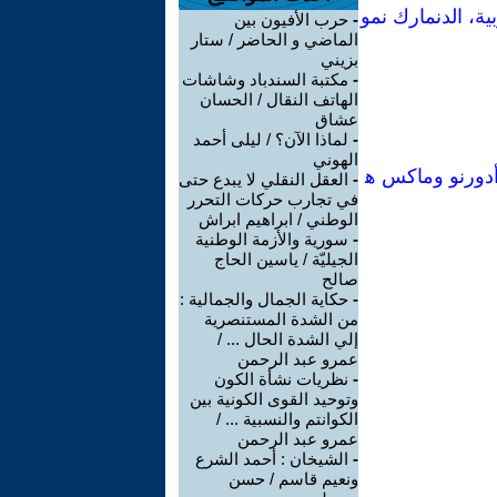
ية، الدنمارك نمو
-
حرب الأفيون بين
الماضي و الحاضر / ستار
بزيني
-
مكتبة السندباد وشاشات
الهاتف النقال / الحسان
عشاق
-
لماذا الآن؟ / ليلى أحمد
الهوني
تنوير كخداع جماعي[Manual no74] :تيودور أدورنو وماكس ه
-
العقل النقلي لا يبدع حتى
في تجارب حركات التحرر
الوطني / ابراهيم ابراش
-
سورية والأزمة الوطنية
الجيليّة / ياسين الحاج
صالح
-
حكاية الجمال والجمالية :
من الشدة المستنصرية
إلي الشدة الحال ... /
عمرو عبد الرحمن
-
نظريات نشأة الكون
وتوحيد القوى الكونية بين
الكوانتم والنسبية ... /
عمرو عبد الرحمن
-
الشيخان : أحمد الشرع
ونعيم قاسم / حسن