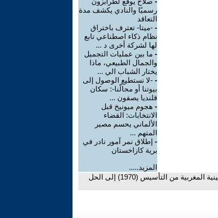
-
صلاح يوقّع لطرابزون
رسميًا والنادي يكشف مدة
التعاقد
-
-ميتا- تعترف باختراق
نظام ذكاء اصطناعي تابع
لها لشركة أخرى د ...
-
ما بين عمليات التجميل
والجمال الطبيعي، ماذا
يختار الشباب الي ...
-
-لا نستطيع الوصول إلى
بيوتنا أو محالّنا-: سكان
قلنديا يصفون ...
-
هجوم ميونيخ قبل
الانتخابات: القضاء
الألماني يحسم مصير
المتهم ...
-
إطلاق نمر آمور نادر في
برية كازاخستان
المزيد.....
- الحلقة الرابعة: منظمة -إلى الأمام- الماركسية اللينينية المغربية من التأسيس (1970) إلى الحل