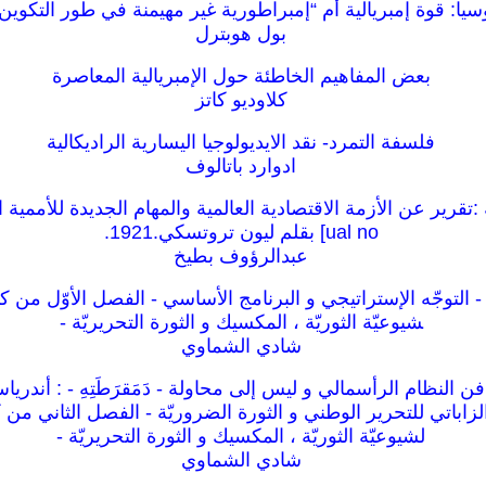
سيا: قوة إمبريالية أم “إمبراطورية غير مهيمنة في طور التكوين
بول هوبترل
بعض المفاهيم الخاطئة حول الإمبريالية المعاصرة
كلاوديو كاتز
فلسفة التمرد- نقد الايديولوجيا اليسارية الراديكالية
ادوارد باتالوف
ual no] بقلم ليون تروتسكي.1921.
عبدالرؤوف بطيخ
ة - التوجّه الإستراتيجي و البرنامج الأساسي - الفصل الأوّل من كت
شيوعيّة الثوريّة ، المكسيك و الثورة التحريريّة -
شادي الشماوي
 النظام الرأسمالي و ليس إلى محاولة - دَمَقرَطَتِهِ - : أندرياس
زاباتي للتحرير الوطني و الثورة الضروريّة - الفصل الثاني من ك
لشيوعيّة الثوريّة ، المكسيك و الثورة التحريريّة -
شادي الشماوي