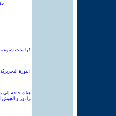
رو
الثورة التحريريّ
هناك حاجة إلى دفن
رادور و الجيش ال