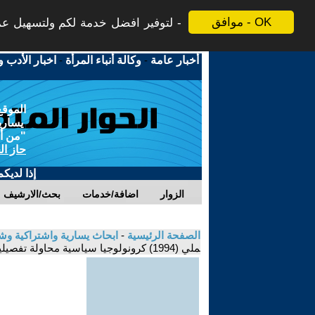
موافق - OK
لتوفير افضل خدمة لكم ولتسهيل عملي
أخبار عامة
-
وكالة أنباء المرأة
-
اخبار الأدب و
الموقع
يسارية
"من أج
حاز ال
إذا لديك
الزوار
اضافة/خدمات
بحث/الارشيف
الصفحة الرئيسية
-
ابحاث يسارية واشتراكية و
ملي (1994) كرونولوجيا سياسية محاولة تفصيلية وشاملة - موقع 30 عشت