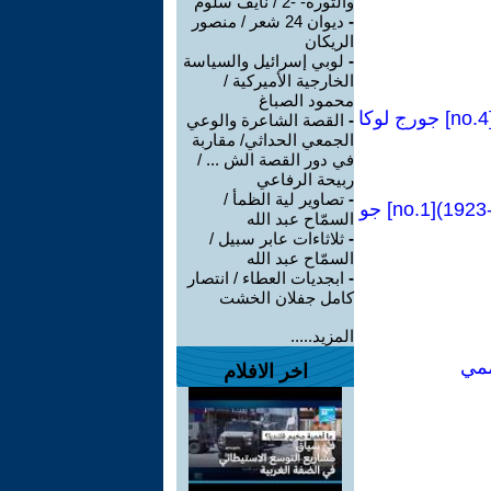
والثورة- -2 / نايف سلوم
-
ديوان 24 شعر / منصور
الريكان
-
لوبي إسرائيل والسياسة
الخارجية الأميركية /
محمود الصباغ
كراسات شيوعية[84 Manual no]:فصل من كتاب(وجهة نظر البروليتاريا-1923)[no.4] جورج لوكا
-
القصة الشاعرة والوعي
الجمعي الحداثي/ مقاربة
في دور القصة الش ... /
ربيحة الرفاعي
-
تصاوير لية الظمأ /
كراسات شيوعية [81Manual no]:فصل من كتاب(التشيؤ ووعي الطبقة العاملة-1923)[no.1] جو
السمّاح عبد الله
-
ثلاثاءات عابر سبيل /
السمّاح عبد الله
-
ابجديات العطاء / انتصار
كامل جفلان الخشت
المزيد.....
ممي
اخر الافلام