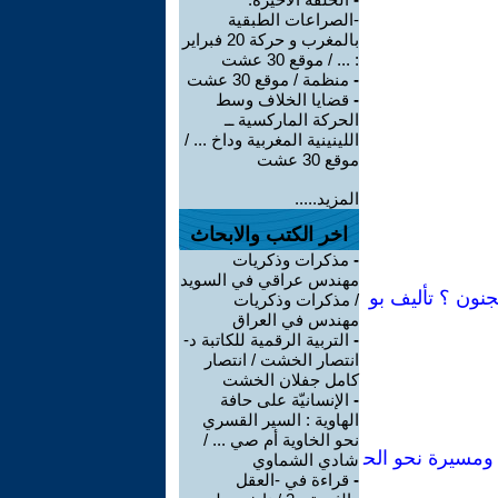
-الصراعات الطبقية
بالمغرب و حركة 20 فبراير
: ... / موقع 30 عشت
-
منظمة / موقع 30 عشت
-
قضايا الخلاف وسط
الحركة الماركسية ــ
اللينينية المغربية وداخ ... /
موقع 30 عشت
المزيد.....
اخر الكتب والابحاث
-
مذكرات وذكريات
مهندس عراقي في السويد
جنون ؟ تأليف بو
/ مذكرات وذكريات
مهندس في العراق
-
التربية الرقمية للكاتبة د-
انتصار الخشت / انتصار
كامل جفلان الخشت
-
الإنسانيّة على حافة
الهاوية : السير القسري
نحو الخاوية أم صي ... /
فاضة عمالية، ومسيرة نحو الح
شادي الشماوي
-
قراءة في -العقل