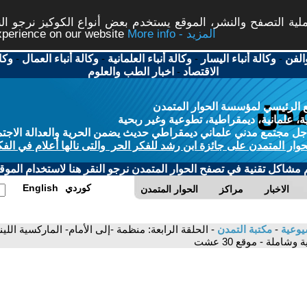
ة التصفح والنشر، الموقع يستخدم بعض أنواع الكوكيز نرجو النق
More info - المزيد
experience on our website
الفن
-
وكالة أنباء اليسار
-
وكالة أنباء العلمانية
-
وكالة أنباء العمال
-
وكا
الاقتصاد
-
اخبار الطب والعلوم
 الرئيسي لمؤسسة الحوار المتمدن
، علمانية، ديمقراطية، تطوعية وغير ربحية
ل مجتمع مدني علماني ديمقراطي حديث يضمن الحرية والعدالة الاجتم
حوار المتمدن على جائزة ابن رشد للفكر الحر والتى نالها أعلام في الفك
م مشاكل تقنية في تصفح الحوار المتمدن نرجو النقر هنا لاستخدام الموقع
كوردي
English
الاخبار
مراكز
الحوار المتمدن
شيوعية
-
مكتبة التمدن