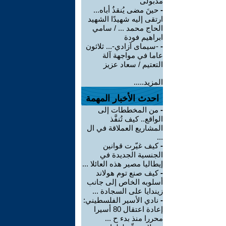
مدبولى
-
حينَ مضى يُنقذُ أباه...
ارتقى إليه شهيدًا الشهيد
الحاج محمد ... / سامي
ابراهيم فودة
-
-سيمای آزادي-... ثلاثون
عاما في مواجهة آلة
التعتيم / سعاد عزيز
المزيد.....
احدث الأخبار المهمة
-
من المخططات إلى
الواقع.. كيف تُنفَّذ
المشاريع العملاقة في ال
...
-
كيف غيّرت قوانين
الجنسية الجديدة في
إيطاليا مصير هذه العائلا ...
-
كيف صنع توم هولاند
أسلوبه الخاص إلى جانب
زيندايا على السجادة ...
-
نادي الأسير الفلسطيني:
إعادة اعتقال 80 أسيرا
محررا منذ بدء ح ...