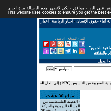
ر على الزر - موافق - لكي لاتظهر هذه الرسالة مرة اخرى -
This website uses cookies to ensure you get the best 
لة أنباء حقوق الإنسان
-
اخبار الرياضة
-
اخبار
التبرع للموقع - ادعمونا
اعية للجميع
"
ر والثقافة
 البديل
- الحلقة الرابعة: منظمة -إلى الأمام- الماركسية اللينينية المغربية من التأسيس (1970) إلى الحل الع
موقع 30 عشت
-
القضية الفلسطينية بين
المسألة اليهودية والحركة
الصهيونية ال ... / موقع 30