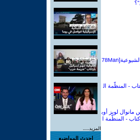
”؟
كراسات شيوعية :تقرير عن الأزمة الاقتصادية العالمية والمهام الجديدة للأممية الشيوعية[78Man
اب - المنظّمة ال
 مانوال لوبز أوب
تاب - المنظّمة ا
المزيد.....
احدث المواضيع