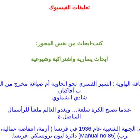
تعليقات الفيسبوك
كتب-ابحاث من نفس المحور:
ابحاث يسارية واشتراكية وشيوعية
حافة الهاوية : السير القسري نحو الخاوية أم صياغة مخرج من ال
ب أفاكيان
شادي الشماوي
عندما تصبح الكرة سلعة… ويغدو العالم ملعباً للرأسمال
المناضل-ة
كراسات شيوعية: الجبهة الشعبية عام 1936 في فرنسا ( أزمة، انت
رب) [85 Manual no] دائرة ليون تروتسكي .فرنسا.