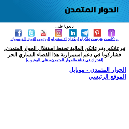
تابعونا على:
بودكاست
بنترست
تيلكرام
لينكدإن
الانستغرام
اليوتيوب
التويتر
الفيسبوك
تبرعاتكم وتبرعاتكن المالية تحفظ استقلال الحوار المتمدن،
فشاركونا في دعم استمرارية هذا الفضاء اليساري الحر
[اشترك في قناة ‫«الحوار المتمدن» على اليوتيوب]
الحوار المتمدن - موبايل
الموقع الرئيسي