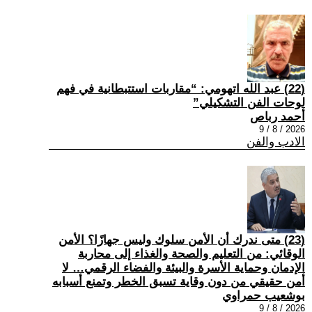
(22) عبد الله اتهومي: “مقاربات استتبطانية في فهم
لوحات الفن التشكيلي”
أحمد رباص
2026 / 8 / 9
الادب والفن
(23) متى ندرك أن الأمن سلوك وليس جهازًا؟ الأمن
الوقائي: من التعليم والصحة والغذاء إلى محاربة
الإدمان وحماية الأسرة والبيئة والفضاء الرقمي… لا
أمن حقيقي من دون وقاية تسبق الخطر وتمنع أسبابه
بوشعيب حمراوي
2026 / 8 / 9