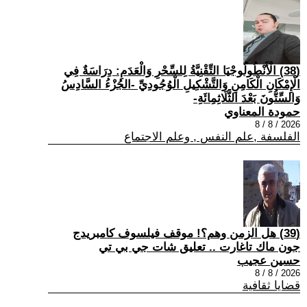
(38) الْأَنْطُولُوجْيَا التِّقْنِيَّةُ لِلسِّحْرِ وَالْعَدَمِ: دِرَاسَةٌ فِي
الْإِمْكَانِ الْكَامِنِ وَالتَّشْكِيلِ الْوُجُودِيِّ -الجُزْءُ السَّادِسُ
وَالسِّتُّونَ بَعْدَ الثَّلَاثِمِائَةِ-
حمودة المعناوي
2026 / 8 / 8
الفلسفة ,علم النفس , وعلم الاجتماع
(39) هل الزمن وهم؟! موقف فيلسوف كامبريدج
جون ماك تاغارت .. تعليق شات جي بي تي
حسين عجيب
2026 / 8 / 8
قضايا ثقافية