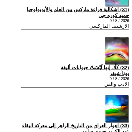
(31) إشكالية قراءة ماركس بين العلم والأيديولوجيا
حميد كوره جي
2026 / 8 / 9
الارشيف الماركسي
(32) كَلَّا، إنها لَيْسَتْ حيوانات أليفة
يونا شيفر
2026 / 8 / 9
الادب والفن
(33) اهوار العراق من التاريخ الزاهر إلى معركة البقاء
عبد الكريم حسن سلومي