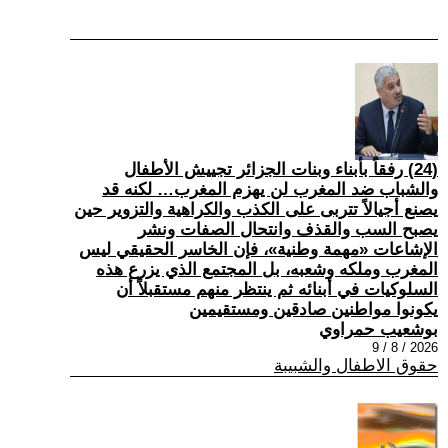
(24) رفقاً بأبناء وبنات الجزائر تجييش الأطفال
والشباب ضد المغرب لن يهزم المغرب… لكنه قد
يصنع أجيالاً تتربى على الكذب والكراهية والتزوير حين
يصبح السب والقذف وانتحال الصفات ونشر
الإشاعات «مهمة وطنية»، فإن الخاسر الحقيقي ليس
المغرب وملكه وشعبه، بل المجتمع الذي يزرع هذه
السلوكيات في أبنائه ثم ينتظر منهم مستقبلاً أن
يكونوا مواطنين صادقين ومستقيمين
بوشعيب حمراوي
2026 / 8 / 9
حقوق الاطفال والشبيبة