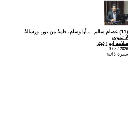
(11) عصام سالم.. - أبا وسام- قامةٌ من نور، ورسالةٌ
لا تموت
سلامه ابو زعيتر
2026 / 8 / 9
سيرة ذاتية