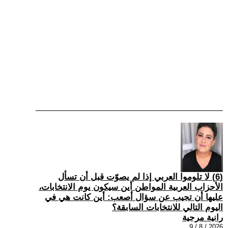
(6) لا تلوموا العربي إذا لم يصوّت قبل أن تسأل
الأحزاب العربية المواطن أين سيكون يوم الانتخابات،
عليها أن تجيب عن سؤال أصعب: أين كانت هي في
اليوم التالي للانتخابات السابقة؟
رانية مرجية
2026 / 8 / 9