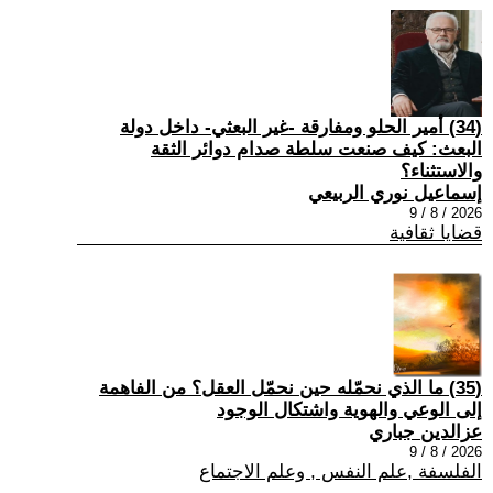
(34) أمير الحلو ومفارقة -غير البعثي- داخل دولة
البعث: كيف صنعت سلطة صدام دوائر الثقة
والاستثناء؟
إسماعيل نوري الربيعي
2026 / 8 / 9
قضايا ثقافية
(35) ما الذي نحمّله حين نحمّل العقل؟ من الفاهمة
إلى الوعي والهوية واشتكال الوجود
عزالدين جباري
2026 / 8 / 9
الفلسفة ,علم النفس , وعلم الاجتماع