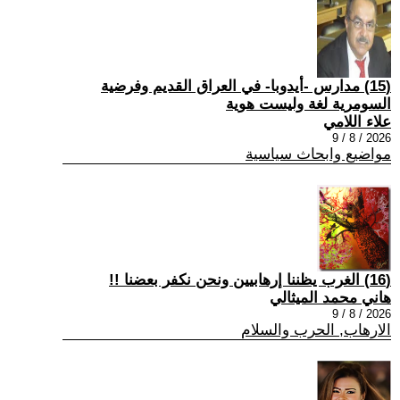
(15) مدارس -أيدوبا- في العراق القديم وفرضية
السومرية لغة وليست هوية
علاء اللامي
2026 / 8 / 9
مواضيع وابحاث سياسية
(16) الغرب يظننا إرهابيين ونحن نكفر بعضنا !!
هاني محمد الميثالي
2026 / 8 / 9
الارهاب, الحرب والسلام