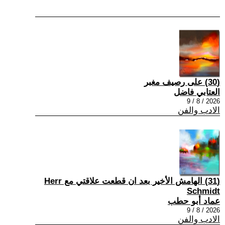
(30) على رصيف مغبر
العتابي فاضل
2026 / 8 / 9
الادب والفن
(31) الهامش الأخير بعد ان قطعت علاقتي مع Herr
Schmidt
عماد أبو حطب
2026 / 8 / 9
الادب والفن