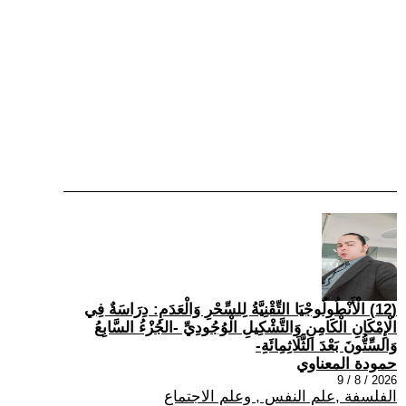
(12) الْأَنْطُولُوجْيَا التِّقْنِيَّةُ لِلسِّحْرِ وَالْعَدَمِ: دِرَاسَةٌ فِي
الْإِمْكَانِ الْكَامِنِ وَالتَّشْكِيلِ الْوُجُودِيِّ -الجُزْءُ السَّابِعُ
وَالسِّتُّونَ بَعْدَ الثَّلَاثِمِائَةِ-
حمودة المعناوي
2026 / 8 / 9
الفلسفة ,علم النفس , وعلم الاجتماع