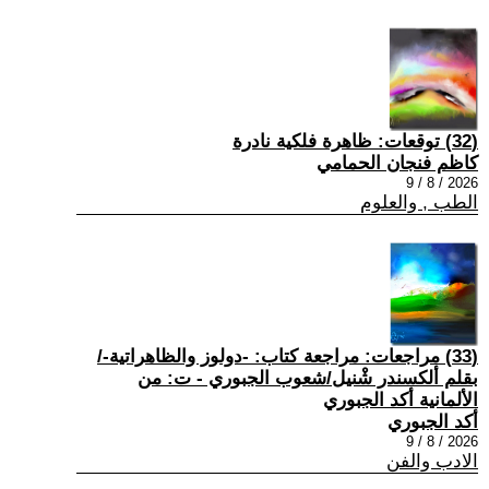
(32) توقعات: ظاهرة فلكية نادرة
كاظم فنجان الحمامي
2026 / 8 / 9
الطب , والعلوم
(33) مراجعات: مراجعة كتاب: -دولوز والظاهراتية-/
بقلم ألكسندر شْنيل/شعوب الجبوري - ت: من
الألمانية أكد الجبوري
أكد الجبوري
2026 / 8 / 9
الادب والفن