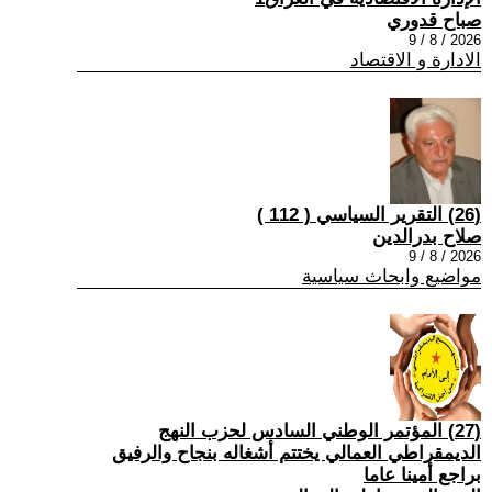
صباح قدوري
2026 / 8 / 9
الادارة و الاقتصاد
(26) التقرير السياسي ( 112 )
صلاح بدرالدين
2026 / 8 / 9
مواضيع وابحاث سياسية
(27) المؤتمر الوطني السادس لحزب النهج
الديمقراطي العمالي يختتم أشغاله بنجاح والرفيق
براجع أمينا عاما