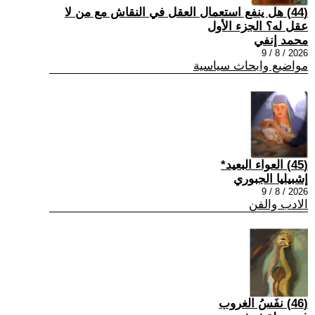
(44) هل ينفع استعمال العقل في النقاش مع من لا
عقل له؟ الجزء الأول
محمد إنفي
2026 / 8 / 9
مواضيع وابحاث سياسية
(45) العواء البعيد*
إشبيليا الجبوري
2026 / 8 / 9
الادب والفن
(46) نفَسُ الغروب