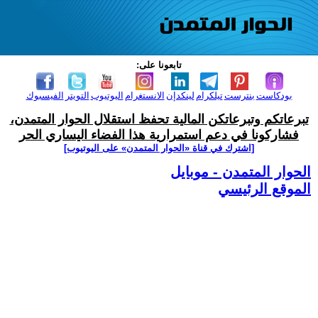
تابعونا على:
بودكاست
بنترست
تيلكرام
لينكدإن
الانستغرام
اليوتيوب
التويتر
الفيسبوك
تبرعاتكم وتبرعاتكن المالية تحفظ استقلال الحوار المتمدن،
فشاركونا في دعم استمرارية هذا الفضاء اليساري الحر
[اشترك في قناة ‫«الحوار المتمدن» على اليوتيوب]
الحوار المتمدن - موبايل
الموقع الرئيسي