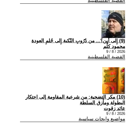
القضية الفلسطينية
(9) إِلى أين؟... من دُرُوبِ النّكبة إِلى حُلمِ العودة
محمود كلّم
2026 / 8 / 9
القضية الفلسطينية
(10) مكر التضحية: من شرعية المقاومة إلى احتكار
البطولة ومأزق السلطة
عائد زقوت
2026 / 8 / 9
مواضيع وابحاث سياسية