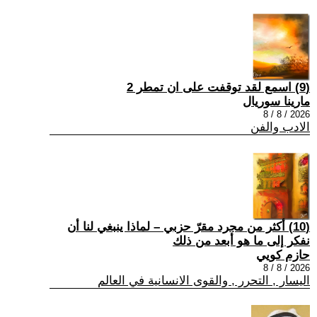
(9) اسمع لقد توقفت على ان تمطر 2
مارينا سوريال
2026 / 8 / 8
الادب والفن
(10) أكثر من مجرد مقرّ حزبي – لماذا ينبغي لنا أن
نفكر إلى ما هو أبعد من ذلك
حازم كويي
2026 / 8 / 8
اليسار , التحرر , والقوى الانسانية في العالم