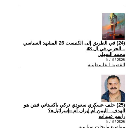
(24) في الطريق إلى الكنيست 26 المشهد السياسي
– الحزبي في ال 48
محمد السهلي
2026 / 8 / 8
القضية الفلسطينية
(25) حلف عسكري سعودي تركي باكستاني فمَن هو
الهدف : اليمن أم إيران أم «إسرائيل»؟
راسم عبيدات
2026 / 8 / 8
مواضيع وابحاث سياسية