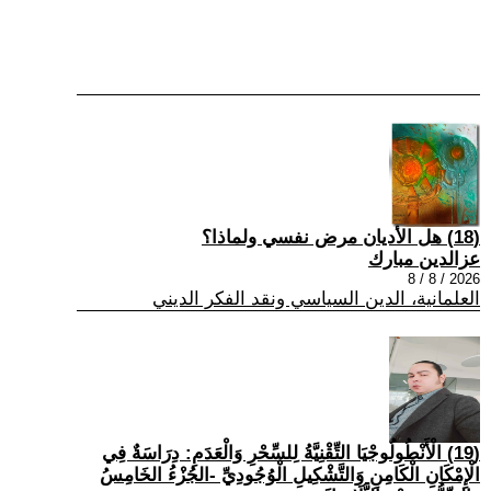
(18) هل الأديان مرض نفسي ولماذا؟
عزالدين مبارك
2026 / 8 / 8
العلمانية، الدين السياسي ونقد الفكر الديني
(19) الْأَنْطُولُوجْيَا التِّقْنِيَّةُ لِلسِّحْرِ وَالْعَدَمِ: دِرَاسَةٌ فِي
الْإِمْكَانِ الْكَامِنِ وَالتَّشْكِيلِ الْوُجُودِيِّ -الجُزْءُ الخَامِسُ