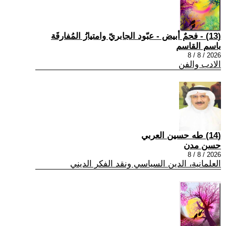
(13) - فحمٌ أبيض - عبّود الجابريّ وامتيازُ المُفارقَة
باسم القاسم
2026 / 8 / 8
الادب والفن
(14) طه حسين العربي
حسن مدن
2026 / 8 / 8
العلمانية، الدين السياسي ونقد الفكر الديني