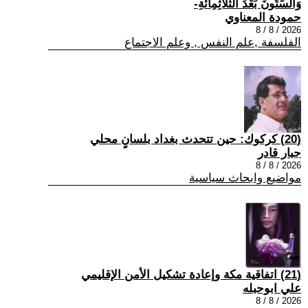
وَالسِّتُّونَ بَعْدَ الثَّلَاثِمِائَةِ-
حمودة المعناوي
2026 / 8 / 8
الفلسفة ,علم النفس , وعلم الاجتماع
(20) كركوك: حين تتحدث بغداد بلسانٍ محلي
جبار قادر
2026 / 8 / 8
مواضيع وابحاث سياسية
(21) اتفاقية مكة وإعادة تشكيل الأمن الإقليمي
علي ابوحبله
2026 / 8 / 8