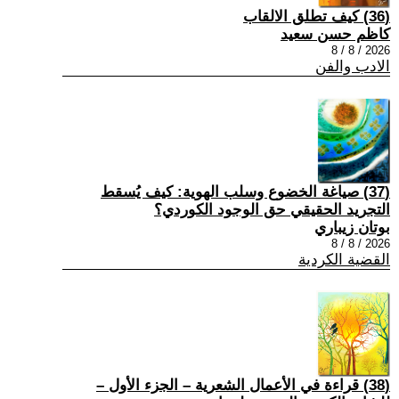
(36) كيف تطلق الالقاب
كاظم حسن سعيد
2026 / 8 / 8
الادب والفن
(37) صياغة الخضوع وسلب الهوية: كيف يُسقط
التجريد الحقيقي حق الوجود الكوردي؟
بوتان زيباري
2026 / 8 / 8
القضية الكردية
(38) قراءة في الأعمال الشعرية – الجزء الأول –