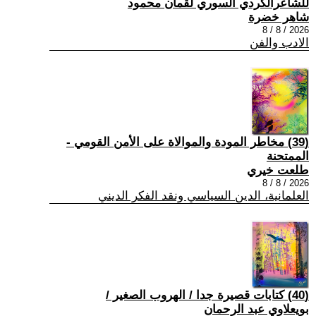
للشاعرالكردي السوري لقمان محمود
شاهر خضرة
2026 / 8 / 8
الادب والفن
(39) مخاطر المودة والموالاة على الأمن القومي -
الممتحنة
طلعت خيري
2026 / 8 / 8
العلمانية، الدين السياسي ونقد الفكر الديني
(40) كتابات قصيرة جدا / الهروب الصغير /
بويعلاوي عبد الرحمان