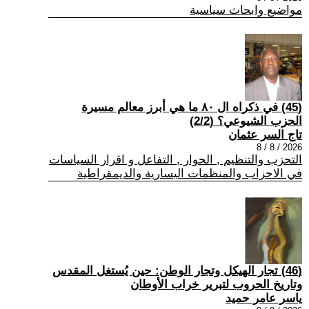
مواضيع وابحاث سياسية
(45) في ذكراه ال ٨٠ ما هي أبرز معالم مسيرة
الحزب الشيوعي؟ (2/2)
تاج السر عثمان
2026 / 8 / 8
التحزب والتنظيم , الحوار , التفاعل و اقرار السياسات
في الاحزاب والمنظمات اليسارية والديمقراطية
(46) تجار الهيكل وتجار الوطن: حين يُستغل المقدس
وتاريخ الحروب لتبرير خراب الأوطان
ياسر عامر حميد