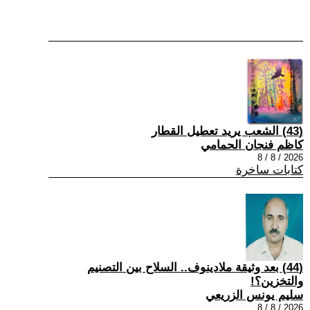
(43) الشعب يريد تعطيل القطار
كاظم فنجان الحمامي
2026 / 8 / 8
كتابات ساخرة
(44) بعد وثيقة ملادينوف.. السلاح بين التصنيم
والتخزين؟!
سليم يونس الزريعي
2026 / 8 / 8