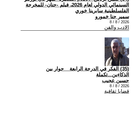
السينمائي الدولي لعام 2026، فيلم -حنان- للمخرجة
الفلسلطينية سابرينا خوري
سمير حنا خمورو
2026 / 8 / 8
الادب والفن
(35) الفكر في الدرجة الرابعة _ حوار بين
الذكاءين...تكملة
حسين عجيب
2026 / 8 / 8
قضايا ثقافية