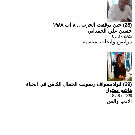
(28) حين توقفت الحرب .. ٨ اب ١٩٨٨
حسين علي الحمداني
2026 / 8 / 8
مواضيع وابحاث سياسية
(29) فواديسواف ريمونت الجمال الكامن في الحياة
هاشم معتوق
2026 / 8 / 8
الادب والفن