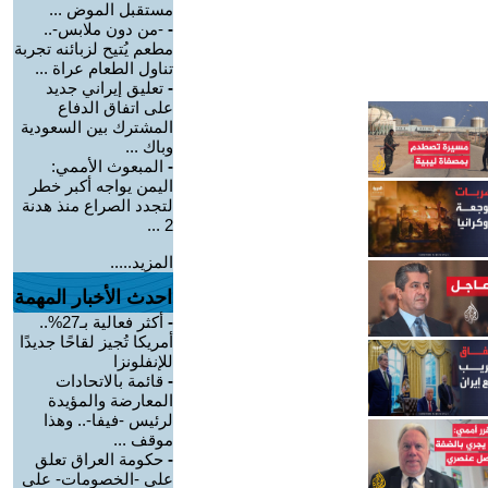
مستقبل الموض ...
-
-من دون ملابس-..
مطعم يُتيح لزبائنه تجربة
تناول الطعام عراة ...
-
تعليق إيراني جديد
على اتفاق الدفاع
المشترك بين السعودية
وباك ...
-
المبعوث الأممي:
اليمن يواجه أكبر خطر
لتجدد الصراع منذ هدنة
2 ...
المزيد.....
احدث الأخبار المهمة
-
أكثر فعالية بـ27%..
أمريكا تُجيز لقاحًا جديدًا
للإنفلونزا
-
قائمة بالاتحادات
المعارضة والمؤيدة
لرئيس -فيفا-.. وهذا
موقف ...
-
حكومة العراق تعلق
على -الخصومات- على