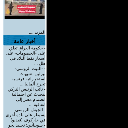
المزيد.....
أخبار عامة
-
حكومة العراق تعلق
على -الخصومات- على
أسعار نفط البلاد في
ظل ...
-
-البيت الروسي-
ببرلين- شبهات
استخباراتية فرنسية
تحرج ألمانيا ...
-
نائب الرئيس التركي
يتحدث عن احتمالية
انضمام مصر إلى
اتفاقية ...
-
الجيش الروسي
يسيطر على بلدة أخرى
في خاركوف (فيديو)
-
سوبيانين: تحييد نحو