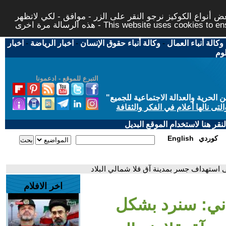
 أنواع الكوكيز نرجو النقر على الزر - موافق - لكي لاتظهر
This website uses cookies to ensure you ge
وكالة أنباء العمال
-
وكالة أنباء حقوق الإنسان
-
اخبار الرياضة
-
اخبار
لوم
التبرع للموقع - ادعمونا
حرية والعدالة الاجتماعية للجميع
"
تى نالها أعلام في الفكر والثقافة
قر هنا لاستخدام الموقع البديل
كوردي
English
استهداف جسر بمدينة آق قلا شمالي البلاد
اخر الافلام
اني: سنرد بشكل