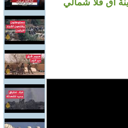
ة آق قلا شمالي