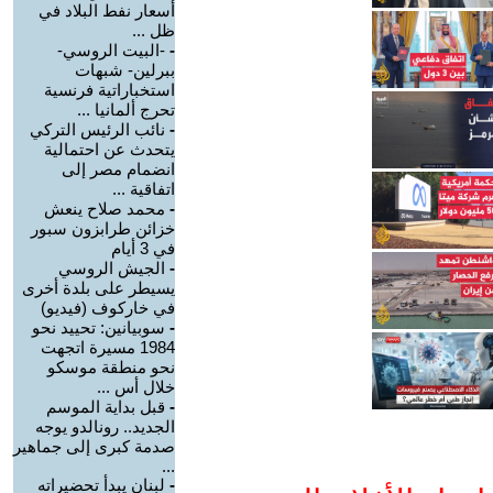
أسعار نفط البلاد في
ظل ...
-
-البيت الروسي-
ببرلين- شبهات
استخباراتية فرنسية
تحرج ألمانيا ...
-
نائب الرئيس التركي
يتحدث عن احتمالية
انضمام مصر إلى
اتفاقية ...
-
محمد صلاح ينعش
خزائن طرابزون سبور
في 3 أيام
-
الجيش الروسي
يسيطر على بلدة أخرى
في خاركوف (فيديو)
-
سوبيانين: تحييد نحو
1984 مسيرة اتجهت
نحو منطقة موسكو
خلال أس ...
-
قبل بداية الموسم
الجديد.. رونالدو يوجه
صدمة كبرى إلى جماهير
...
-
لبنان يبدأ تحضيراته