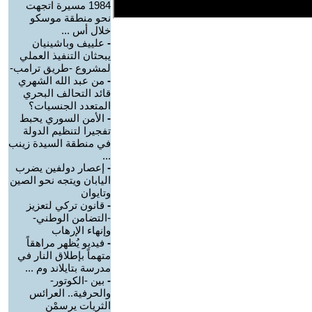
1984 مسيرة اتجهت
نحو منطقة موسكو
خلال أس ...
-
علييف وباشينيان
يبحثان التنفيذ العملي
لمشروع -طريق ترامب-
-
من عبد الله الشهري
قائد التحالف البحري
المتعدد الجنسيات؟
-
الأمن السوري يحبط
تفجيرا لتنظيم الدولة
في منطقة السيدة زينب
...
-
إعصار دولفين يضرب
اليابان ويتجه نحو الصين
وتايوان
-
قانون تركي لتعزيز
-التضامن الوطني-
وإنهاء الإرهاب
-
فيديو يُظهر مراهقاً
متهماً بإطلاق النار في
مدرسة بتايلاند وم ...
-
بين -الكوتور-
والحرفية.. العرائس
الثريات يرسمْن