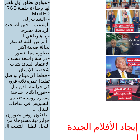
-
هواوي تطلق أول تلفاز
لها بإضاءة خلفية RGB
MiniLED
-
-الشباب إلى
الملاعب-.. حين أصبحت
الرياضة مسرحا
جماهيريا في ا ...
-
أمراض اللثة قد تنذر
بحالة صحية أكثر
خطورة مما نتصور
-
دراسة واسعة تنسف
الاعتقاد السائد بثبات
شخصية الإنسان
-
قطط الإرميتاج تواصل
تقليدا عمره ثلاثة قرون
في حراسة الفن وال ...
-
-فوردالاك-.. شاحنة
مسيرة روسية تتحدى
التشويش في ساحات
القتال ...
-
باحثون روس يطورون
خوارزمية مستوحاة من
جاد الأفلام الجيدة
النحل الطنان لتثبيت ال
...
ا