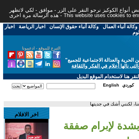
 أنواع الكوكيز نرجو النقر على الزر - موافق - لكي لاتظهر
This website uses cookies to ensure you ge
وكالة أنباء العمال
-
وكالة أنباء حقوق الإنسان
-
اخبار الرياضة
-
اخبار
لوم
التبرع للموقع - ادعمونا
حرية والعدالة الاجتماعية للجميع
"
تى نالها أعلام في الفكر والثقافة
قر هنا لاستخدام الموقع البديل
كوردي
English
نا، لكنني أشك في جديتها
اخر الافلام
بشدة لإبرام صفقة