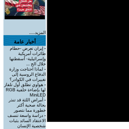
المزيد.....
أخبار عامة
-
إيران تعرض -حطام
طائرات أمريكية
وإسرائيلية- أسقطتها
خلال الح ...
-
لماذا احتاجت وزارة
الدفاع الروسية إلى
تغييرات في الكوادر؟
-
هواوي تطلق أول تلفاز
لها بإضاءة خلفية RGB
MiniLED
-
أمراض اللثة قد تنذر
بحالة صحية أكثر
خطورة مما نتصور
-
دراسة واسعة تنسف
الاعتقاد السائد بثبات
شخصية الإنسان