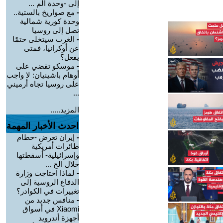
إلى -وحدة الم ...
-
مع صواريخ بالستية..
وحدة كورية شمالية
تصل إلى روسيا
-
الغرب سيتخلى حتمًا
عن أوكرانيا، فمتى
يفعل؟
-
موسكو تقضي على
أوهام باشينيان: لا واجب
على روسيا تجاه أرميني
...
المزيد.....
احدث الأخبار المهمة
-
إيران تعرض -حطام
طائرات أمريكية
وإسرائيلية- أسقطتها
خلال الح ...
-
لماذا احتاجت وزارة
الدفاع الروسية إلى
تغييرات في الكوادر؟
-
منافس جديد من
Xiaomi في أسواق
أجهزة أندرويد