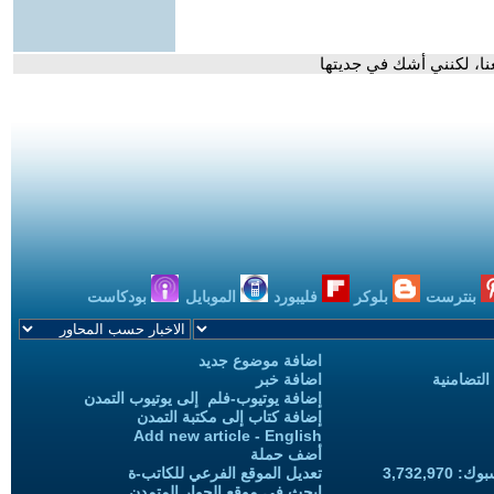
نا، لكنني أشك في جديتها
بنترست
بلوكر
فليبورد
الموبايل
بودكاست
اضافة موضوع جديد
التضامنية
اضافة خبر
إضافة يوتيوب-فلم إلى يوتيوب التمدن
إضافة كتاب إلى مكتبة التمدن
Add new article - English
أضف حملة
3,732,97
تعديل الموقع الفرعي للكاتب-ة
ابحث في موقع الحوار المتمدن