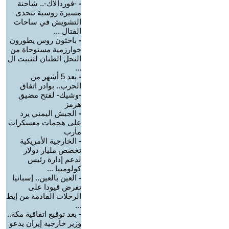
-
-فوردالاك-.. شاحنة
مسيرة روسية تتحدى
التشويش في ساحات
القتال ...
-
باحثون روس يطورون
خوارزمية مستوحاة من
النحل الطنان لتثبيت ال
...
-
بعد 5 أشهر من
الحرب.. بوادر اتفاق
-وشيك- لفتح مضيق
هرمز
-
الجيش اليمني يرد
على هجمات معسكرات
مأرب
-
الخارجية الأمريكية
تخصص مليار دولار
لدعم إدارة رئيس
كولومبيا ...
-
العين بالعين.. إسبانيا
تفرض قيودا على
الرحلات القادمة من إيط
...
-
بعد توقيع اتفاقية مكة..
وزير خارجية إيران يدعو