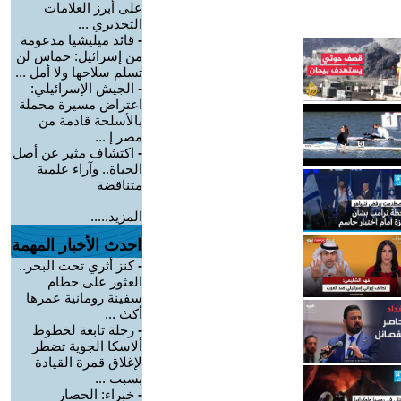
على أبرز العلامات
التحذيري ...
-
قائد ميليشيا مدعومة
من إسرائيل: حماس لن
تسلم سلاحها ولا أمل ...
-
الجيش الإسرائيلي:
اعتراض مسيرة محملة
بالأسلحة قادمة من
مصر إ ...
-
اكتشاف مثير عن أصل
الحياة.. وآراء علمية
متناقضة
المزيد.....
احدث الأخبار المهمة
-
كنز أثري تحت البحر..
العثور على حطام
سفينة رومانية عمرها
أكث ...
-
رحلة تابعة لخطوط
ألاسكا الجوية تضطر
لإغلاق قمرة القيادة
بسبب ...
-
خبراء: الحصار