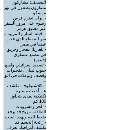
التجديف: مشاركون
متنكرون يطفون في نهر
موسكو
-
إيران تعتزم فرض
رسوم على مرور السفن
عبر مضيق هرمز
-
-قبلة الشارع المريبة-..
سر المقطع الذي فجر
غضبا في مصر
-
بلغاريا: انفجار وحريق
في مصنع عسكري
(فيديو)
-
تصعيد إسرائيلي واسع
جنوب لبنان.. تفجيرات
وقصف وتوغلات في الق
...
-
-كلاشنيكوف- تكشف
عن أحدث مسيرة
تكتيكية بمدى يتجاوز
100 كم
-
الحر ومشروبات
الطاقة.. مزيج قد يرفع
ضغط الدم ويهدد القلب
-
رائحة الجسم قد
تكشف أمراضا.. تعرف