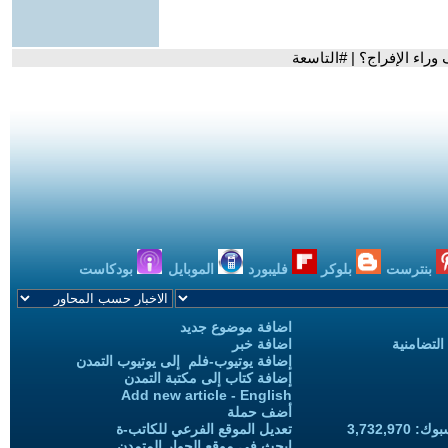
راء الإفراج؟ | #التاسعة
بنترست
بلوكر
فليبورد
الموبايل
بودكاست
اضافة موضوع جديد
التضامنية
اضافة خبر
إضافة يوتيوب-فلم إلى يوتيوب التمدن
إضافة كتاب إلى مكتبة التمدن
Add new article - English
أضف حملة
3,732,97
تعديل الموقع الفرعي للكاتب-ة
ابحث في موقع الحوار المتمدن