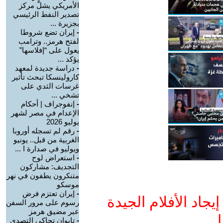
الأمريكي يشلَّ مركز
تصدير النفط الرئيسي
بجزيرة ...
-
إيران تضع شروطا
لفتح هرمز.. وترامب
يعول على “إفلاسها”
يؤكد ...
-
دراسة جديدة لمعهد
كارولينسكا تبحث تأثير
غرسات الثدي على
تشخي ...
-
إنفوجراف | أحكام
الإعدام في مصر لشهر
يوليو 2026
-
رقم لم تسجله أوروبا
الغربية من قبل.. يونيو
ويوليو في صدارة ا ...
-
استعراض لوح
التجديف: مشاركون
متنكرون يطفون في نهر
موسكو
-
إيران تعتزم فرض
جاد الأفلام الجيدة
رسوم على مرور السفن
عبر مضيق هرمز
ا
-
تايوان تحاكي التصدي