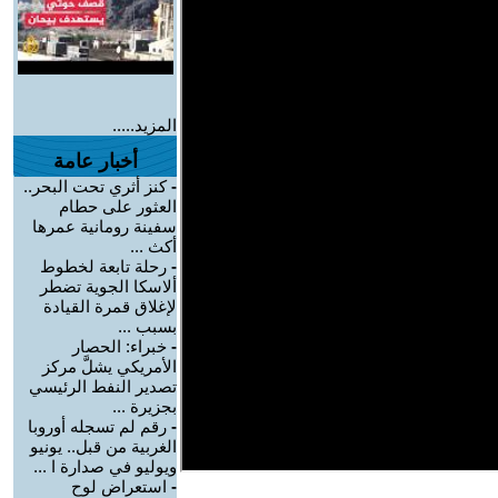
المزيد.....
أخبار عامة
-
كنز أثري تحت البحر..
العثور على حطام
سفينة رومانية عمرها
أكث ...
-
رحلة تابعة لخطوط
ألاسكا الجوية تضطر
لإغلاق قمرة القيادة
بسبب ...
-
خبراء: الحصار
الأمريكي يشلَّ مركز
تصدير النفط الرئيسي
بجزيرة ...
-
رقم لم تسجله أوروبا
الغربية من قبل.. يونيو
ويوليو في صدارة ا ...
-
استعراض لوح