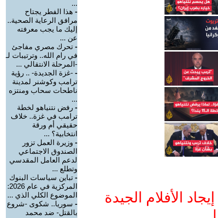
...
-
هذا الفطر يجتاح
مرافق الرعاية الصحية..
إليك ما يجب معرفته
عن ...
-
تحرك مصري مفاجئ
في رام الله.. وترتيبات لـ
-المرحلة الانتقالي ...
-
-غزة الجديدة- .. رؤية
ترامب وكوشنر لمدينة
ناطحات سحاب ومنتزه
...
-
رفض نتنياهو لخطة
ترامب في غزة.. خلاف
حقيقي أم ورقة
انتخابية؟ ...
-
وزيرة العمل تزور
الصندوق الاجتماعي
لدعم العامل المقدسي
وتطلع ...
-
تباين سياسات البنوك
المركزية في عام 2026:
جاد الأفلام الجيدة
الموضوع الكلي الذي ...
-
سوريا.. شكوى -شروع
ا
بالقتل- ضد محمد