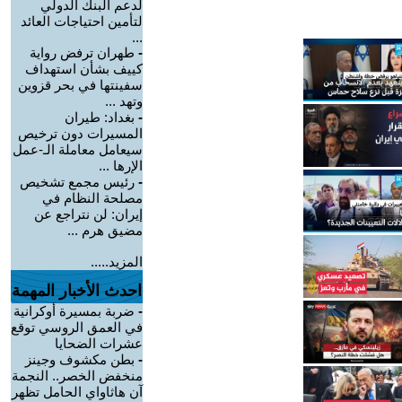
لدعم البنك الدولي
لتأمين احتياجات العائد
...
-
طهران ترفض رواية
كييف بشأن استهداف
سفينتها في بحر قزوين
وتهد ...
-
بغداد: طيران
المسيرات دون ترخيص
سيعامل معاملة الـ-عمل
الإرها ...
-
رئيس مجمع تشخيص
مصلحة النظام في
إيران: لن نتراجع عن
مضيق هرم ...
المزيد.....
احدث الأخبار المهمة
-
ضربة بمسيرة أوكرانية
في العمق الروسي توقع
عشرات الضحايا
-
بطن مكشوف وجينز
منخفض الخصر.. النجمة
آن هاثاواي الحامل تظهر