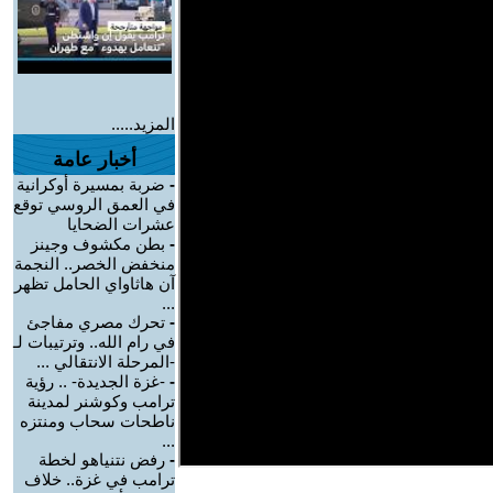
المزيد.....
أخبار عامة
-
ضربة بمسيرة أوكرانية
في العمق الروسي توقع
عشرات الضحايا
-
بطن مكشوف وجينز
منخفض الخصر.. النجمة
آن هاثاواي الحامل تظهر
...
-
تحرك مصري مفاجئ
في رام الله.. وترتيبات لـ
-المرحلة الانتقالي ...
-
-غزة الجديدة- .. رؤية
ترامب وكوشنر لمدينة
ناطحات سحاب ومنتزه
...
-
رفض نتنياهو لخطة
ترامب في غزة.. خلاف