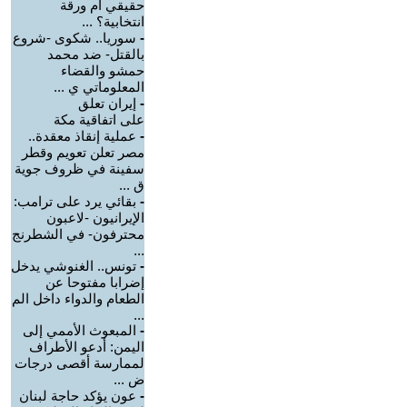
حقيقي أم ورقة
انتخابية؟ ...
-
سوريا.. شكوى -شروع
بالقتل- ضد محمد
حمشو والقضاء
المعلوماتي ي ...
-
إيران تعلق
على اتفاقية مكة
-
عملية إنقاذ معقدة..
مصر تعلن تعويم وقطر
سفينة في ظروف جوية
ق ...
-
بقائي يرد على ترامب:
الإيرانيون -لاعبون
محترفون- في الشطرنج
...
-
تونس.. الغنوشي يدخل
إضرابا مفتوحا عن
الطعام والدواء داخل الم
...
-
‏المبعوث الأممي إلى
اليمن: أدعو الأطراف
لممارسة أقصى درجات
ض ...
-
عون يؤكد حاجة لبنان