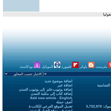
وليا
بنترست
بلوكر
فليبورد
الموبايل
بودكاست
اضافة موضوع جديد
التضامنية
اضافة خبر
إضافة يوتيوب-فلم إلى يوتيوب التمدن
إضافة كتاب إلى مكتبة التمدن
Add new article - English
أضف حملة
3,732,97
تعديل الموقع الفرعي للكاتب-ة
ابحث في موقع الحوار المتمدن