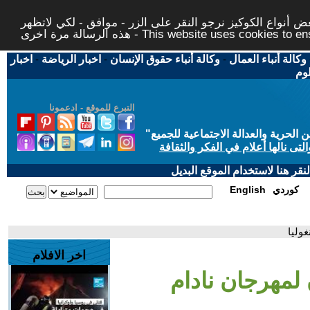
 أنواع الكوكيز نرجو النقر على الزر - موافق - لكي لاتظهر
This website uses cookies to ensure you ge
وكالة أنباء العمال
-
وكالة أنباء حقوق الإنسان
-
اخبار الرياضة
-
اخبار
لوم
التبرع للموقع - ادعمونا
حرية والعدالة الاجتماعية للجميع
"
تى نالها أعلام في الفكر والثقافة
قر هنا لاستخدام الموقع البديل
كوردي
English
وليا
اخر الافلام
لمهرجان نادام