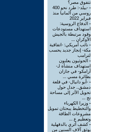
تتفوق مصر؟
-
-بيلد-: طرد نحو 400
روسي من ألمانيا منذ
فبراير 2022
-
الدفاع الروسية:
استهداف مستودعات
وقود مرتبطة بالجيش
الأوكران ...
-
نائب أمريكي: -اتفاقية
مكة- إنجاز جديد يحسب
لترامب
-
الحوثيون يعلنون
استهداف منشأة لـ-
أرامكو- في جازان
بطائرة مسي ...
-
-أبو دانيال- في قلعة
دمشق.. جدل حول
تحويل الأثر إلى مساحة
تج ...
-
وزيرا الكهرباء
والتخطيط يبحثان تمويل
مشروعات الطاقة
وتعظيم ع ...
-
كشف أثري بالدقهلية
يوثق آلاف السنين من