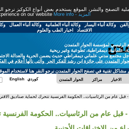
ة التصفح والنشر، الموقع يستخدم بعض أنواع الكوكيز نرجو النق
More info - المزيد
experience on our website
الفن
-
وكالة أنباء اليسار
-
وكالة أنباء العلمانية
-
وكالة أنباء العمال
-
وكا
الاقتصاد
-
اخبار الطب والعلوم
 الرئيسي لمؤسسة الحوار المتمدن
، علمانية، ديمقراطية، تطوعية وغير ربحية
ل مجتمع مدني علماني ديمقراطي حديث يضمن الحرية والعدالة الاجتم
حوار المتمدن على جائزة ابن رشد للفكر الحر والتى نالها أعلام في الفك
م مشاكل تقنية في تصفح الحوار المتمدن نرجو النقر هنا لاستخدام الموقع
كوردي
English
الاخبار
مراكز
الحوار المتمدن
- قبل عام من الرئاسيات.. الحكومة الفرنسية تتحرك لحماية صناديق الاقتراع
- قبل عام من الرئاسيات.. الحكومة الفرنسية 
راع من الاختراقات الأجنبية