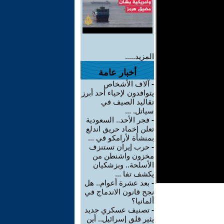
المزيد.....
أخبار عامة
-
آلاف الأشخاص
يتوافدون لإحياء أحد أبرز
تقاليد الصيف في
سياتل. ...
-
فجر الأحد.. السعودية
تعلن إخماد حريق اندلع
بمنشأة لأرامكو في ...
-
حرب إيران تستنزف
مخزون واشنطن من
الأسلحة.. وبزشكيان
يكشف تفا ...
-
بعد عشرة أعوام.. هل
نجح قانون الاندماج في
ألمانيا؟
-
تصنيف عسكري جديد
يثير قلق إسرائيل.. أين