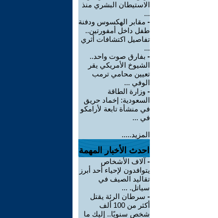
الاستيطان البشري منذ
...
-
مقابر الهكسوس ودفنة
طفل داخل أمفورتين..
تفاصيل اكتشافات أثري
...
-
بفارق صوت واحد..
الشيوخ الأمريكي يقر
تعيين محامي ترمب
الوفي ...
-
وزارة الطاقة
السعودية: إخماد حريق
في منشأة تابعة لأرامكو
في ...
المزيد.....
احدث الأخبار المهمة
-
آلاف الأشخاص
يتوافدون لإحياء أحد أبرز
تقاليد الصيف في
سياتل. ...
-
سرطان الرئة يقتل
أكثر من 100 ألف
شخص سنويًا.. إليك ما