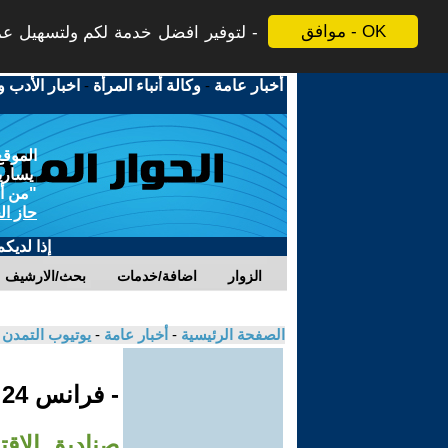
موافق - OK
لتوفير افضل خدمة لكم ولتسهيل عملي
أخبار عامة
-
وكالة أنباء المرأة
-
اخبار الأدب و
الموقع
يسارية
"من أج
حاز ال
إذا لديك
الزوار
اضافة/خدمات
بحث/الارشيف
الصفحة الرئيسية
-
أخبار عامة
-
يوتيوب التمدن
- فرانس 24
صناديق الاقت