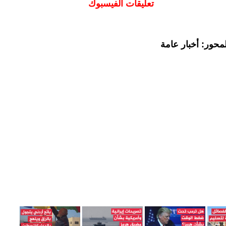
تعليقات الفيسبوك
محور: أخبار عامة