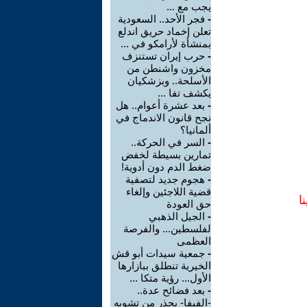
يجب مع ...
-
فجر الأحد.. السعودية
تعلن إخماد حريق اندلع
بمنشأة لأرامكو في ...
-
حرب إيران تستنزف
مخزون واشنطن من
الأسلحة.. وبزشكيان
يكشف تفا ...
-
بعد عشرة أعوام.. هل
نجح قانون الاندماج في
ألمانيا؟
-
السر في الحركة..
تمارين بسيطة لخفض
ضغط الدم دون أدوية!
-
هجوم جديد لتصفية
قضية اللاجئين وإلغاء
ا
حق العودة
-
الجيل الذهبي
لفلسطين... والفرصة
العظمى
-
جمعية سيدات أبو قش
الخيرية تنطلق ببازارها
الأول... رؤية متكا ...
-
بعد فضائح عدة..
-الفيفا- يحذر من تشويه