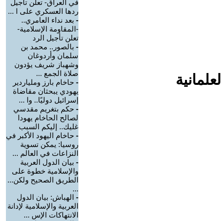
في العراق- تعلن تأجيل
ردها العسكري على ا ...
-
بعد نداء العامري..
-المقاومة الإسلامية-
تعلن تأجيل الرد
-
بالصور.. محمد بن
سلمان وأردوغان
وشهباز شريف يؤدون
صلاة الجمع ...
علمانية
-
حاخام بارز وملياردير
يهودي يبحثان مقاضاة
إسرائيل دوليًا.. وا ...
-
حكم بتغريم مقدسي
لصالح الحاخام يهودا
غليك.. إليكم السبب
-
حاخام اليهود الأكبر في
روسيا: يمكن تسوية
النزاعات في العالم ...
-
بيان الدول العربية
والإسلامية خطوة على
الطريق الصحيح ولكن...
...
-
الهباش: بيان الدول
العربية والإسلامية لإدانة
الانتهاكات الإس ...