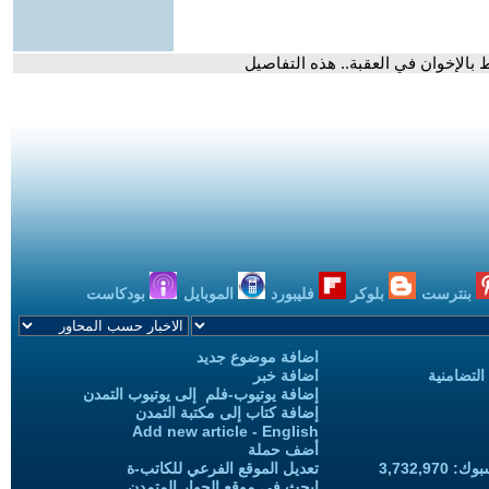
بالإخوان في العقبة.. هذه التفاصيل
بنترست
بلوكر
فليبورد
الموبايل
بودكاست
اضافة موضوع جديد
التضامنية
اضافة خبر
إضافة يوتيوب-فلم إلى يوتيوب التمدن
إضافة كتاب إلى مكتبة التمدن
Add new article - English
أضف حملة
3,732,97
تعديل الموقع الفرعي للكاتب-ة
ابحث في موقع الحوار المتمدن