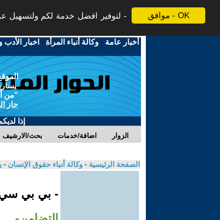
موافق - OK
لتوفير افضل خدمة لكم ولتسهيل عملي
أخبار عامة
-
وكالة أنباء المرأة
-
اخبار الأدب و
الموقع
يسارية
"من أج
حاز ال
إذا لديك
الزوار
اضافة/خدمات
بحث/الارشيف
الصفحة الرئيسية
-
وكالة أنباء حقوق الإنسان
-
ي
- بي بي سي
التضامن-