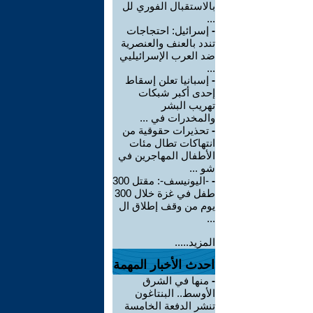
بالاستقبال الفوري لل
...
-
إسرائيل: احتجاجات
تندد بالعنف والعنصرية
ضد العرب الإسرائيليي
...
-
إسبانيا تعلن إسقاط
إحدى أكبر شبكات
تهريب البشر
والمخدرات في ...
-
تحذيرات حقوقية من
انتهاكات تطال مئات
الأطفال المهاجرين في
شو ...
-
-اليونيسف-: مقتل 300
طفل في غزة خلال 300
يوم من وقف إطلاق ال
...
المزيد.....
احدث الأخبار المهمة
-
منها في الشرق
الأوسط.. البنتاغون
تنشر الدفعة الخامسة