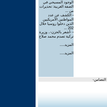
الوجود المسيحي في
الضفة الغربية: تحذيرات
من ...
-
الكشف عن عدد
المواطنين الأمريكيين
الذين دخلوا روسيا خلال
202 ...
-
-أشعر بالحزن-.. وزيرة
تركية تصدم محمد صلاح
المزيد.....
المزيد.....
 التضامن-