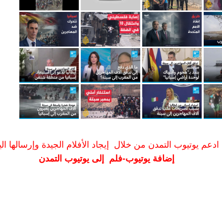
ادعم يوتيوب التمدن من خلال إيجاد الأفلام الجيدة وإرسالها الين
إضافة يوتيوب-فلم إلى يوتيوب التمدن