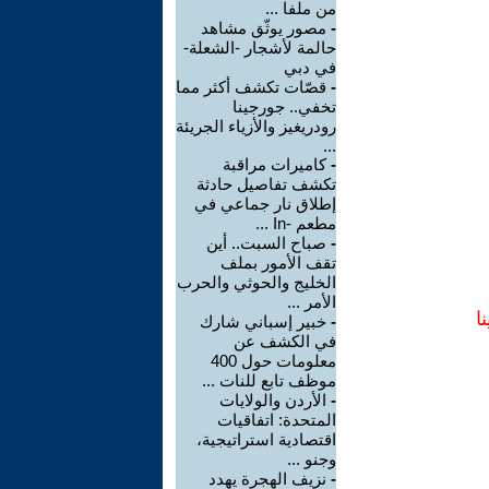
من ملفا ...
-
مصور يوثّق مشاهد
حالمة لأشجار -الشعلة-
في دبي
-
قصّات تكشف أكثر مما
تخفي.. جورجينا
رودريغيز والأزياء الجريئة
...
-
كاميرات مراقبة
تكشف تفاصيل حادثة
إطلاق نار جماعي في
مطعم -In ...
-
صباح السبت.. أين
تقف الأمور بملف
الخليج والحوثي والحرب
الأمر ...
ا
-
خبير إسباني شارك
في الكشف عن
معلومات حول 400
موظف تابع للنات ...
-
الأردن والولايات
المتحدة: اتفاقيات
اقتصادية استراتيجية،
وجنو ...
-
نزيف الهجرة يهدد