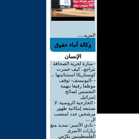
المزيد.....
وكالة أنباء حقوق
الإنسان
-
منارة لحرية الصحافة
تتراجع.. كيف خسرت
كوستاريكا استثنائيتها ...
-
-اليونيسف- توقف
موظفا رفيعا بتهمة
التجسس لصالح
إسرائيل
-
الخارجية الروسية: لا
نستبعد إمكانية ظهور
مرشحين جدد لمنصب
ال ...
-
نادي الأسير: تمديد منع
زيارات الأسرى
الفلسطينيين يكرّس