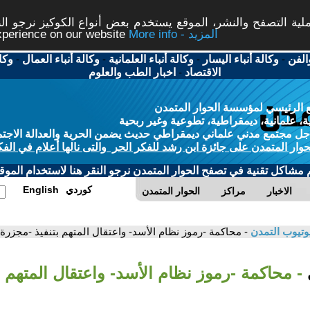
ة التصفح والنشر، الموقع يستخدم بعض أنواع الكوكيز نرجو النق
More info - المزيد
experience on our website
الفن
-
وكالة أنباء اليسار
-
وكالة أنباء العلمانية
-
وكالة أنباء العمال
-
وكا
الاقتصاد
-
اخبار الطب والعلوم
 الرئيسي لمؤسسة الحوار المتمدن
، علمانية، ديمقراطية، تطوعية وغير ربحية
ل مجتمع مدني علماني ديمقراطي حديث يضمن الحرية والعدالة الاجتم
حوار المتمدن على جائزة ابن رشد للفكر الحر والتى نالها أعلام في الفك
م مشاكل تقنية في تصفح الحوار المتمدن نرجو النقر هنا لاستخدام الموقع
كوردي
English
الاخبار
مراكز
الحوار المتمدن
وتيوب التمدن
- محاكمة -رموز نظام الأسد- واعتقال المتهم بتنفيذ -مجزرة
- محاكمة -رموز نظام الأسد- واعتقال المتهم ب