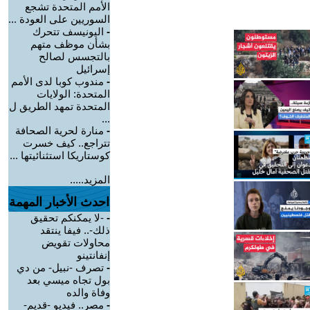
الأمم المتحدة تشجع
السوريين على العودة ...
-
اليونيسف تتحرك
بشأن موظف متهم
بالتجسس لصالح
إسرائيل
-
مندوب كوبا لدى الأمم
المتحدة: الولايات
المتحدة تمهد الطريق ل
...
-
منارة لحرية الصحافة
تتراجع.. كيف خسرت
كوستاريكا استثنائيتها ...
المزيد.....
احدث الأخبار المهمة
-
-لا يمكنكم تحقيق
ذلك-.. فيفا ينتقد
محاولات تقويض
إنفانتينو
-
تصرف -نبيل- من دي
بول تجاه ميسي بعد
وفاة والده
-
مصر.. فيديو -قديم-