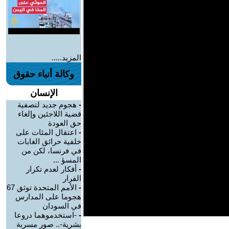
المزيد.....
وكالة أنباء حقوق
الإنسان
-
هجوم جديد لتصفية
قضية اللاجئين وإلغاء
حق العودة
-
اعتقال المئات على
خلفية حرائق الغابات
في فرنسا، لكن من
المسؤ ...
-
أفكار لعدم تكرار
الفرار
-
الأمم المتحدة توثق 67
هجوما على المدارس
في السودان
-
-استخدموهما دروعا
بشرية-.. صور مسربة