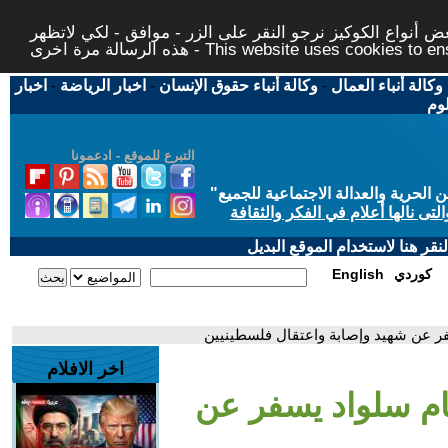
 أنواع الكوكيز نرجو النقر على الزر - موافق - لكي لاتظهر
This website uses cookies to ensure you ge
وكالة أنباء العمال
-
وكالة أنباء حقوق الإنسان
-
اخبار الرياضة
-
اخبار
لوم
التبرع للموقع - ادعمونا
حرية والعدالة الاجتماعية للجميع
"
تى نالها أعلام في الفكر والثقافة
قر هنا لاستخدام الموقع البديل
كوردي
English
سفر عن شهيد وإصابة واعتقال فلسطينيين
اخر الافلام
حام سلواد يسفر عن