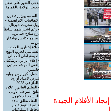
يدعي العثور على طفل
حديث الولادة بالقمامة
...
-
السعوديون يرفضون
الاتفاقيات الإبراهيمية -
وول ستريت جورنال
-
رغم اشتراطهما سابقاً
نزع سلاح حماس..
نتنياهو وكاتس يوافقان
س ...
-
بلاغ إخباري للمكتب
السياسي لحزب النهج
الديمقراطي العمالي
-
إعلام إيراني: بزشكيان
يلتقي المرشد مجتبى
خامنئي
-
حقل -كرونوس- بوابة
قبرص لإمداد أوروبا
بالغاز في 2028
-
التعليم العالي: إعلان
نتائج المرحلة الأولى
للتنسيق الإلكترون ...
جاد الأفلام الجيدة
-
النقل تطلق مادة
فيلمية للتوعية من
ا
مخاطر السلوكيات