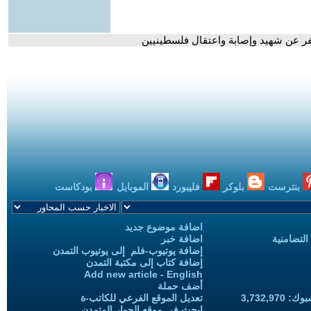
سفر عن شهيد وإصابة واعتقال فلسطينيين
بنترست
بلوكر
فليبورد
الموبايل
بودكاست
اضافة موضوع جديد
التضامنية
اضافة خبر
إضافة يوتيوب-فلم إلى يوتيوب التمدن
إضافة كتاب إلى مكتبة التمدن
Add new article - English
أضف حملة
3,732,97
تعديل الموقع الفرعي للكاتب-ة
ابحث في موقع الحوار المتمدن