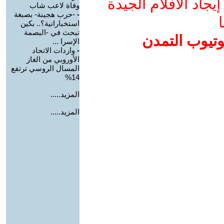
جاد الأفلام الجيدة
وفاة لاعب شاب
-
-حرب هجينة- بصبغة
ا
استخباراتية؟.. بكين
تبحث في -البصمة
وتيوب التمدن
الإسرا ...
-
واردات الاتحاد
الأوروبي من الغاز
المسال الروسي ترتفع
14%
المزيد.....
المزيد.....