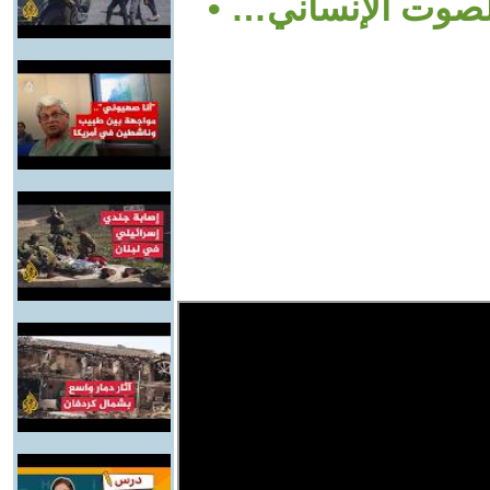
لصوت الإنساني… •