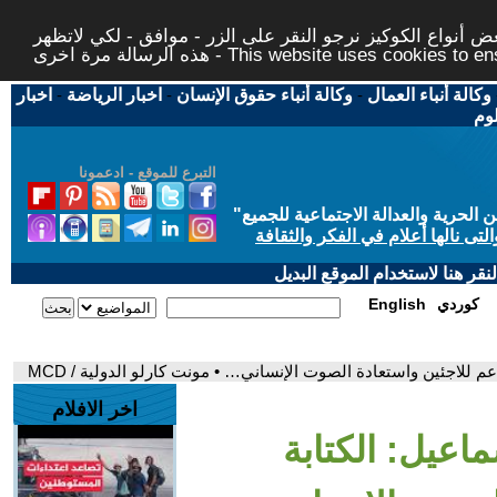
 أنواع الكوكيز نرجو النقر على الزر - موافق - لكي لاتظهر
This website uses cookies to ensure you ge
وكالة أنباء العمال
-
وكالة أنباء حقوق الإنسان
-
اخبار الرياضة
-
اخبار
لوم
التبرع للموقع - ادعمونا
حرية والعدالة الاجتماعية للجميع
"
تى نالها أعلام في الفكر والثقافة
قر هنا لاستخدام الموقع البديل
كوردي
English
 للاجئين واستعادة الصوت الإنساني… • مونت كارلو الدولية / MCD
اخر الافلام
اعيل: الكتابة