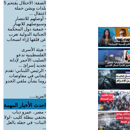
الضفة: الاحتلال يقتحم 5
بلدات ويشن حملة
اعتقال ...
-
أوصلهم للانتصار
وسيوصلهم للانهيار
-
جمعية دول المحكمة
الجنائية الدولية تعرب
عن قلقها إزاء انسحاب
...
-
هيئة الأسرى
الفلسطينية تدعو
الصليب الأحمر لإدانة
تجديد إسرائ ...
-
الرئيس اللبناني: تقدم
إيجابي في مفاوضات
روما بشأن ملفي الحدو
...
المزيد.....
احدث الأخبار المهمة
-
مصر.. عمرو دياب
يحتفي ببطلة كليب -لولا
البنات- في حفله بالعل
...