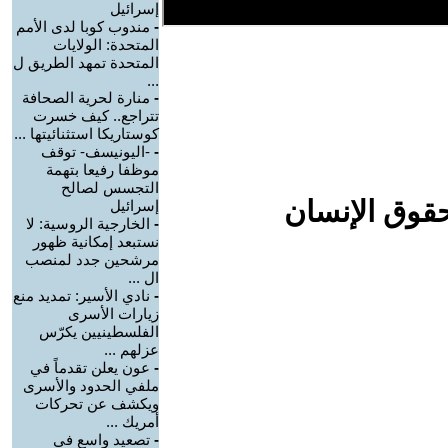
إسرائيل
-
مندوب كوبا لدى الأمم
المتحدة: الولايات
المتحدة تمهد الطريق ل
...
-
منارة لحرية الصحافة
تتراجع.. كيف خسرت
كوستاريكا استثنائيتها ...
-
-اليونيسف- توقف
موظفا رفيعا بتهمة
التجسس لصالح
حقوق الإنسان
إسرائيل
-
الخارجية الروسية: لا
نستبعد إمكانية ظهور
مرشحين جدد لمنصب
ال ...
-
نادي الأسير: تمديد منع
زيارات الأسرى
الفلسطينيين يكرّس
عزلهم ...
-
عون يعلن تقدماً في
ملفي الحدود والأسرى
ويكشف عن تحركات
أمريك ...
-
تصعيد واسع في