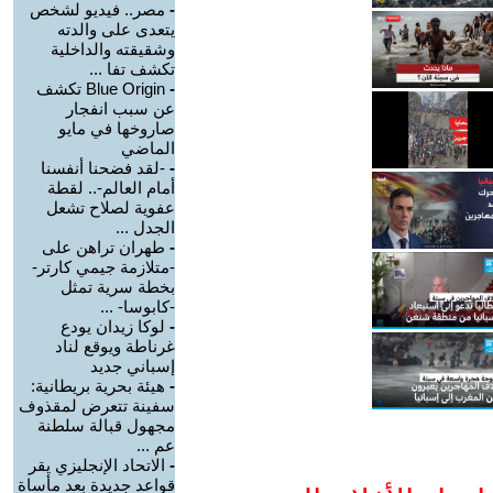
-
مصر.. فيديو لشخص
يتعدى على والدته
وشقيقته والداخلية
تكشف تفا ...
-
Blue Origin تكشف
عن سبب انفجار
صاروخها في مايو
الماضي
-
-لقد فضحنا أنفسنا
أمام العالم-.. لقطة
عفوية لصلاح تشعل
الجدل ...
-
طهران تراهن على
-متلازمة جيمي كارتر-
بخطة سرية تمثل
-كابوسا- ...
-
لوكا زيدان يودع
غرناطة ويوقع لناد
إسباني جديد
-
هيئة بحرية بريطانية:
سفينة تتعرض لمقذوف
مجهول قبالة سلطنة
عم ...
-
الاتحاد الإنجليزي يقر
قواعد جديدة بعد مأساة