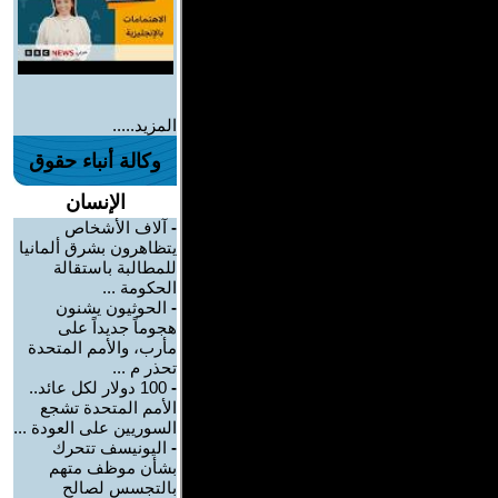
المزيد.....
وكالة أنباء حقوق
الإنسان
-
آلاف الأشخاص
يتظاهرون بشرق ألمانيا
للمطالبة باستقالة
الحكومة ...
-
الحوثيون يشنون
هجوماً جديداً على
مأرب، والأمم المتحدة
تحذر م ...
-
100 دولار لكل عائد..
الأمم المتحدة تشجع
السوريين على العودة ...
-
اليونيسف تتحرك
بشأن موظف متهم
بالتجسس لصالح