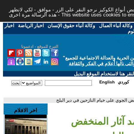
 أنواع الكوكيز نرجو النقر على الزر - موافق - لكي لاتظهر
This website uses cookies to ensure you ge
وكالة أنباء العمال
-
وكالة أنباء حقوق الإنسان
-
اخبار الرياضة
-
اخبار
لوم
التبرع للموقع - ادعمونا
حرية والعدالة الاجتماعية للجميع
"
تى نالها أعلام في الفكر والثقافة
قر هنا لاستخدام الموقع البديل
كوردي
English
ض الجوي على خيام النازحين في دير البلح
اخر الافلام
 آثار المنخفض