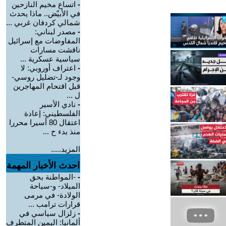
-
اتساع مخيم النازحين
في الأبيّض.. ماذا يحدث
شمالي كردفان غربي ...
-
مصدر لبناني:
المفاوضات مع إسرائيل
ناقشت مسارات
سياسية عسكرية ...
-
اعتراف أوروبي: لا
وجود لـ-تضليل روسي-
قبل اقتحام المهاجرين
ل ...
-
نادي الأسير
الفلسطيني: إعادة
اعتقال 80 أسيرا محررا
منذ بدء ح ...
المزيد.....
احدث الأخبار المهمة
-
-المواطنة بحق
الميلاد- و-سياحة
الولادة- في مرمى
قرارات ترامب ...
-
زلزال سياسي في
ألمانيا: اليمين المتطرف