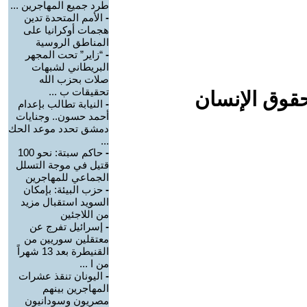
طرد جميع المهاجرين ...
-
الأمم المتحدة تدين
هجمات أوكرانيا على
المناطق الروسية
-
“زاير” تحت المجهر
البريطاني لشبهات
صلات بحزب الله
تحقيقات ب ...
حقوق الإنسان
-
النيابة تطالب بإعدام
أحمد حسون.. وجنايات
دمشق تحدد موعد الحك
...
-
حاكم سبتة: نحو 100
قتيل في موجة التسلل
الجماعي للمهاجرين
-
حزب البيئة: بإمكان
السويد استقبال مزيد
من اللاجئين
-
إسرائيل تفرج عن
معتقلين سوريين من
القنيطرة بعد 13 شهراً
من ا ...
-
اليونان تنقذ عشرات
المهاجرين بينهم
مصريون وسودانيون