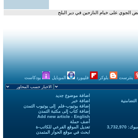
ض الجوي على خيام النازحين في دير البلح
بنترست
بلوكر
فليبورد
الموبايل
بودكاست
اضافة موضوع جديد
التضامنية
اضافة خبر
إضافة يوتيوب-فلم إلى يوتيوب التمدن
إضافة كتاب إلى مكتبة التمدن
Add new article - English
أضف حملة
3,732,97
تعديل الموقع الفرعي للكاتب-ة
ابحث في موقع الحوار المتمدن