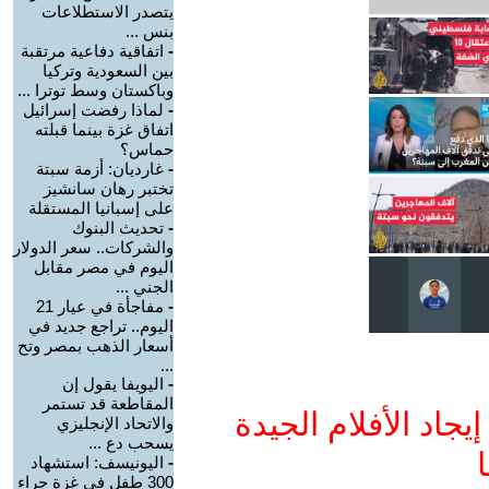
يتصدر الاستطلاعات
بنس ...
-
اتفاقية دفاعية مرتقبة
بين السعودية وتركيا
وباكستان وسط توترا ...
-
لماذا رفضت إسرائيل
اتفاق غزة بينما قبلته
حماس؟
-
غارديان: أزمة سبتة
تختبر رهان سانشيز
على إسبانيا المستقلة
-
تحديث البنوك
والشركات.. سعر الدولار
اليوم في مصر مقابل
الجني ...
-
مفاجأة في عيار 21
اليوم.. تراجع جديد في
أسعار الذهب بمصر وتح
...
-
اليويفا يقول إن
المقاطعة قد تستمر
جاد الأفلام الجيدة
والاتحاد الإنجليزي
يسحب دع ...
ا
-
اليونيسف: استشهاد
300 طفل في غزة جراء