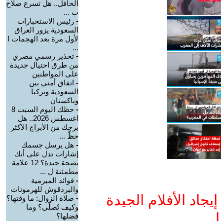
الحافل.. هل تسرع صلاح
ب ...
-
رئيس الاستخبارات
السعودية يزور العراق
لأول مرة بعد الهجمات ا
...
-
تحذير رسمي مصري
من طرق احتيال جديدة
على المواطنين
-
اتفاق أمني بين
السعودية وتركيا
وباكستان
-
حظك اليوم السبت 8
اغسطس 2026.. هل
برجك من الأبراج الأكثر
حظً ...
-
هل يرسل جسمك
إشارات تدل على أنك
بصحة جيدة؟ 12 علامة
مطمئنة ل ...
-
فوائد الميرمية
والبردقوش للهرمونات
جاد الأفلام الجيدة
-
صلاة الزوال: ما وقتها؟
وكيف تُصلّى؟ وما
ا
فضلها؟