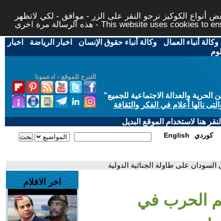
 أنواع الكوكيز نرجو النقر على الزر - موافق - لكي لاتظهر
This website uses cookies to ensure you ge
وكالة أنباء العمال
-
وكالة أنباء حقوق الإنسان
-
اخبار الرياضة
-
اخبار
لوم
التبرع للموقع - ادعمونا
حرية والعدالة الاجتماعية للجميع
"
تى نالها أعلام في الفكر والثقافة
قر هنا لاستخدام الموقع البديل
كوردي
English
السودان على طاولة الجنائية الدولية
اخر الافلام
ئم الحرب في