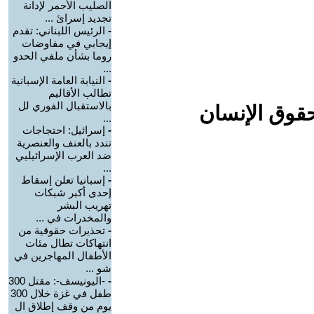
الصليب الأحمر لإدانة
تجديد إسرائ ...
-
الرئيس اللبناني: تقدم
إيجابي في مفاوضات
روما بشأن ملفي الحدو
...
-
النيابة العامة الإسبانية
تطالب الأقاليم
بالاستقبال الفوري لل
حقوق الإنسان
...
-
إسرائيل: احتجاجات
تندد بالعنف والعنصرية
ضد العرب الإسرائيليي
...
-
إسبانيا تعلن إسقاط
إحدى أكبر شبكات
تهريب البشر
والمخدرات في ...
-
تحذيرات حقوقية من
انتهاكات تطال مئات
الأطفال المهاجرين في
شو ...
-
-اليونيسف-: مقتل 300
طفل في غزة خلال 300
يوم من وقف إطلاق ال