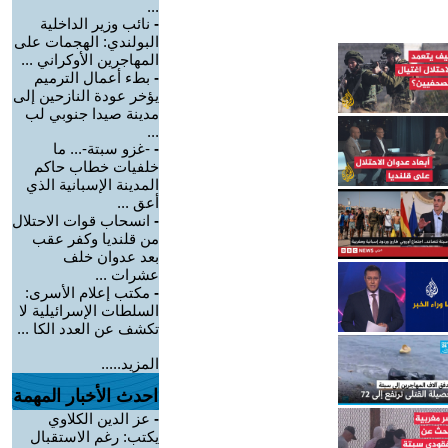
...
-
نائب وزير الداخلية
البولندي: الهجمات على
المهاجرين الأوكراني ...
-
بطء أعمال الترميم
يؤخر عودة النازحين إلى
مدينة صيدا جنوبي لب
...
-
-غزو سبتة-... ما
خلفيات خطاب حاكم
المدينة الإسبانية الذي
أعق ...
-
انسحاب قوات الاحتلال
من قلنديا وكفر عقب
بعد عدوان خلف
عشرات ...
-
مكتب إعلام الأسرى:
السلطات الإسرائيلية لا
تكشف عن العدد الكا ...
المزيد.....
احدث الأخبار المهمة
-
عز الدين الكلاوي
يكتب: رغم الاستقبال