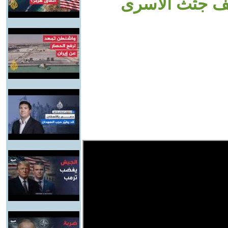
لف جثث الأسرى