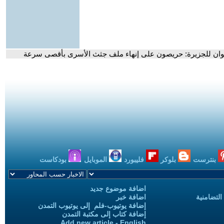
ان للجزيرة: حريصون على إنهاء ملف جثث الأسرى بأقصى سرعة
بنترست
بلوكر
فليبورد
الموبايل
بودكاست
اضافة موضوع جديد
التضامنية
اضافة خبر
إضافة يوتيوب-فلم إلى يوتيوب التمدن
إضافة كتاب إلى مكتبة التمدن
Add new article - English