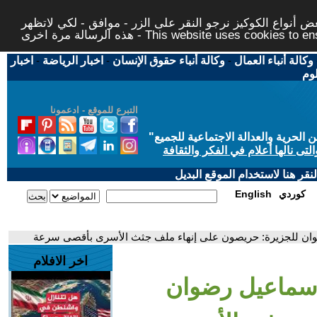
 أنواع الكوكيز نرجو النقر على الزر - موافق - لكي لاتظهر
This website uses cookies to ensure you ge
وكالة أنباء العمال
-
وكالة أنباء حقوق الإنسان
-
اخبار الرياضة
-
اخبار
لوم
التبرع للموقع - ادعمونا
حرية والعدالة الاجتماعية للجميع
"
تى نالها أعلام في الفكر والثقافة
قر هنا لاستخدام الموقع البديل
كوردي
English
ان للجزيرة: حريصون على إنهاء ملف جثث الأسرى بأقصى سرعة
اخر الافلام
إسماعيل رضوان