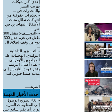
إحدى أكبر شبكات
تهريب البشر
والمخدرات في ...
-
تحذيرات حقوقية من
انتهاكات تطال مئات
الأطفال المهاجرين في
شو ...
-
-اليونيسف-: مقتل 300
طفل في غزة خلال 300
يوم من وقف إطلاق ال
...
-
نائب وزير الداخلية
البولندي: الهجمات على
المهاجرين الأوكراني ...
-
بطء أعمال الترميم
يؤخر عودة النازحين إلى
مدينة صيدا جنوبي لب
...
المزيد.....
احدث الأخبار المهمة
-
إلغاء تصريح الوصول
إلى المعلومات السرية
لوزير أمريكي سابق بس