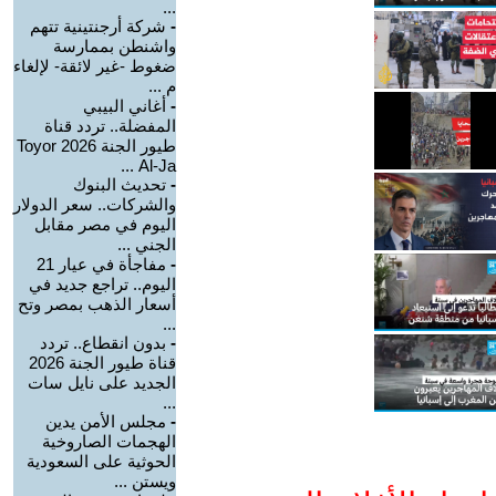
...
-
شركة أرجنتينية تتهم
واشنطن بممارسة
ضغوط -غير لائقة- لإلغاء
م ...
-
أغاني البيبي
المفضلة.. تردد قناة
طيور الجنة 2026 Toyor
Al-Ja ...
-
تحديث البنوك
والشركات.. سعر الدولار
اليوم في مصر مقابل
الجني ...
-
مفاجأة في عيار 21
اليوم.. تراجع جديد في
أسعار الذهب بمصر وتح
...
-
بدون انقطاع.. تردد
قناة طيور الجنة 2026
الجديد على نايل سات
...
-
مجلس الأمن يدين
الهجمات الصاروخية
الحوثية على السعودية
ويستن ...