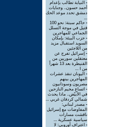
-
النيابة تطالب بإعدام
أحمد حسون.. وجنايات
دمشق تحدد موعد الحك
...
-
حاكم سبتة: نحو 100
قتيل في موجة التسلل
الجماعي للمهاجرين
-
حزب البيئة: بإمكان
السويد استقبال مزيد
من اللاجئين
-
إسرائيل تفرج عن
معتقلين سوريين من
القنيطرة بعد 13 شهراً
من ا ...
-
اليونان تنقذ عشرات
المهاجرين بينهم
مصريون وسودانيون
-
اتساع مخيم النازحين
في الأبيّض.. ماذا يحدث
شمالي كردفان غربي ...
-
مصدر لبناني:
المفاوضات مع إسرائيل
ناقشت مسارات
سياسية عسكرية ...
-
اعتراف أوروبي: لا