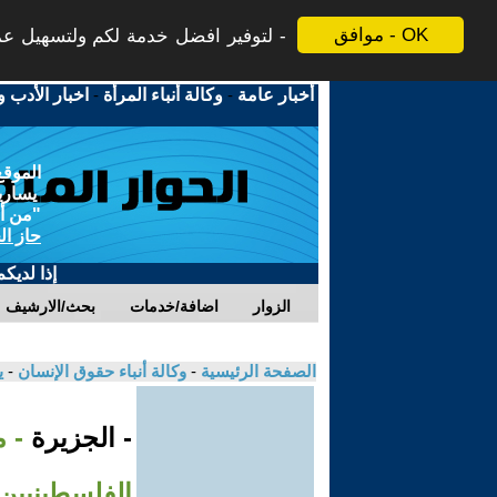
موافق - OK
لتوفير افضل خدمة لكم ولتسهيل عملي
أخبار عامة
-
وكالة أنباء المرأة
-
اخبار الأدب و
الموقع
يسارية
"من أج
حاز ال
إذا لديك
الزوار
اضافة/خدمات
بحث/الارشيف
الصفحة الرئيسية
-
وكالة أنباء حقوق الإنسان
-
ي
- الجزيرة
- م
الفلسطينيين 