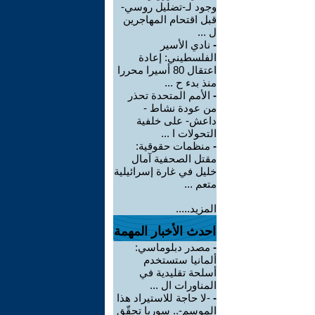
وجود لـ-تضليل روسي-
قبل اقتحام المهاجرين
ل ...
-
نادي الأسير
الفلسطيني: إعادة
اعتقال 80 أسيرا محررا
منذ بدء ح ...
-
الأمم المتحدة تحذر
من عودة نشاط -
داعش- على خلفية
التحولات ا ...
-
منظمات حقوقية:
مقتل الصحفية آمال
خليل في غارة إسرائيلية
متعم ...
المزيد.....
احدث الأخبار المهمة
-
مصدر دبلوماسي:
ألمانيا ستستخدم
أسلحة تقليدية في
المناورات ال ...
-
-لا حاجة للاستيراد هذا
الموسم-.. سوريا تحقّق