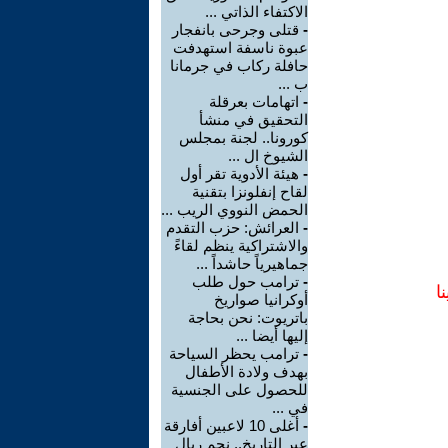
الاكتفاء الذاتي ...
-
قتلى وجرحى بانفجار
عبوة ناسفة استهدفت
حافلة ركاب في جرمانا
ب ...
-
اتهامات بعرقلة
التحقيق في منشأ
كورونا.. لجنة بمجلس
الشيوخ ال ...
-
هيئة الأدوية تقر أول
لقاح إنفلونزا بتقنية
الحمض النووي الريب ...
-
العرائش: حزب التقدم
والاشتراكية ينظم لقاءً
جماهيرياً حاشداً ...
-
ترامب حول طلب
ا
أوكرانيا صواريخ
باتريوت: نحن بحاجة
إليها أيضا ...
-
ترامب يحظر السياحة
بهدف ولادة الأطفال
للحصول على الجنسية
في ...
-
أغلى 10 لاعبين أفارقة
عبر التاريخ.. نجم ريال