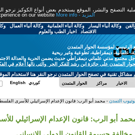
ة التصفح والنشر، الموقع يستخدم بعض أنواع الكوكيز نرجو النق
More info - المزيد
experience on our website
الفن
-
وكالة أنباء اليسار
-
وكالة أنباء العلمانية
-
وكالة أنباء العمال
-
وكا
الاقتصاد
-
اخبار الطب والعلوم
 الرئيسي لمؤسسة الحوار المتمدن
، علمانية، ديمقراطية، تطوعية وغير ربحية
ل مجتمع مدني علماني ديمقراطي حديث يضمن الحرية والعدالة الاجتم
حوار المتمدن على جائزة ابن رشد للفكر الحر والتى نالها أعلام في الفك
م مشاكل تقنية في تصفح الحوار المتمدن نرجو النقر هنا لاستخدام الموقع
كوردي
English
الاخبار
مراكز
الحوار المتمدن
وتيوب التمدن
- محمد أبو الرب: قانون الإعدام الإسرائيلي للأسرى الفلسط
حمد أبو الرب: قانون الإعدام الإسرائيلي للأس
مخالفة جسيمة للقانون الدولي الإنساني