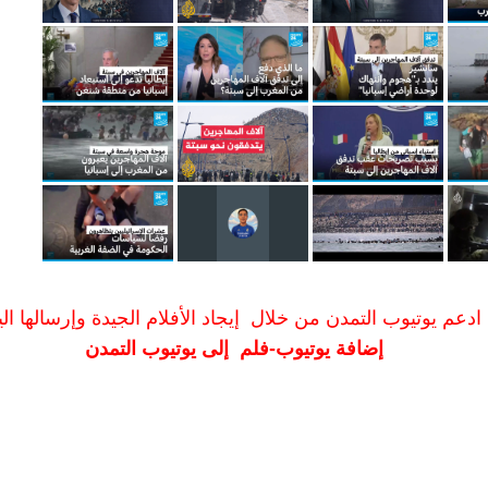
ادعم يوتيوب التمدن من خلال إيجاد الأفلام الجيدة وإرسالها الين
إضافة يوتيوب-فلم إلى يوتيوب التمدن