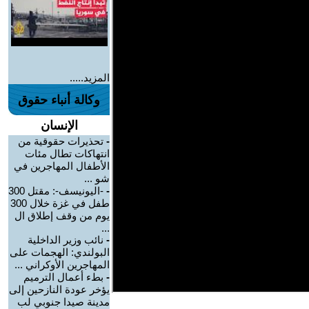
المزيد.....
وكالة أنباء حقوق
الإنسان
-
تحذيرات حقوقية من
انتهاكات تطال مئات
الأطفال المهاجرين في
شو ...
-
-اليونيسف-: مقتل 300
طفل في غزة خلال 300
يوم من وقف إطلاق ال
...
-
نائب وزير الداخلية
البولندي: الهجمات على
المهاجرين الأوكراني ...
-
بطء أعمال الترميم
يؤخر عودة النازحين إلى
مدينة صيدا جنوبي لب