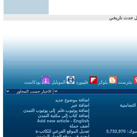
يل حدث تاريخي
بنترست
بلوكر
فليبورد
الموبايل
بودكاست
اضافة موضوع جديد
التضامنية
اضافة خبر
إضافة يوتيوب-فلم إلى يوتيوب التمدن
إضافة كتاب إلى مكتبة التمدن
Add new article - English
أضف حملة
3,732,97
تعديل الموقع الفرعي للكاتب-ة
ابحث في موقع الحوار المتمدن