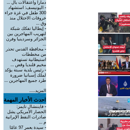
دمارا واعتقالات بال ...
-
اليونيسف: استشهاد
300 طفل في غزة جراء
خروقات الاحتلال منذ
وق ...
-
إيطاليا تفكك شبكة
لتهريب المهاجرين بين
الجزائر وسردينيا وفرن
...
-
محافظة القدس تحذر
من مخططات
استيطانية تستهدف
مخيم قلنديا وقض ...
-
رئيس بلدية سبتة يؤكد
لملك إسبانيا ضرورة
طرد جميع المهاجرين ...
المزيد.....
احدث الأخبار المهمة
-
فايننشال تايمز:
الحصار الأمريكي يشل
صادرات النفط الإيرانية
م ...
-
سيدة بعمر 97 عامًا