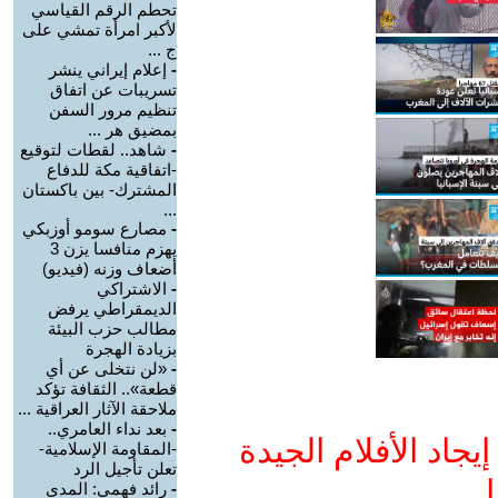
تحطم الرقم القياسي
لأكبر امرأة تمشي على
ج ...
-
إعلام إيراني ينشر
تسريبات عن اتفاق
تنظيم مرور السفن
بمضيق هر ...
-
شاهد.. لقطات لتوقيع
-اتفاقية مكة للدفاع
المشترك- بين باكستان
...
-
مصارع سومو أوزبكي
يهزم منافسا يزن 3
أضعاف وزنه (فيديو)
-
الاشتراكي
الديمقراطي يرفض
مطالب حزب البيئة
بزيادة الهجرة
-
«لن نتخلى عن أي
قطعة».. الثقافة تؤكد
ملاحقة الآثار العراقية ...
-
بعد نداء العامري..
جاد الأفلام الجيدة
-المقاومة الإسلامية-
تعلن تأجيل الرد
ا
-
رائد فهمي: المدى