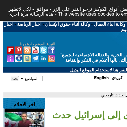
 أنواع الكوكيز نرجو النقر على الزر - موافق - لكي لاتظهر
This website uses cookies to ensure you ge
وكالة أنباء العمال
-
وكالة أنباء حقوق الإنسان
-
اخبار الرياضة
-
اخبار
لوم
التبرع للموقع - ادعمونا
حرية والعدالة الاجتماعية للجميع
"
تى نالها أعلام في الفكر والثقافة
قر هنا لاستخدام الموقع البديل
كوردي
English
يل حدث تاريخي
اخر الافلام
رى إلى إسرائيل حدث