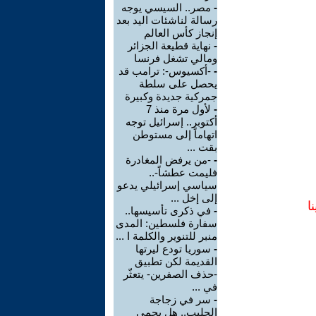
-
مصر.. السيسي يوجه
رسالة لناشئات اليد بعد
إنجاز كأس العالم
-
نهاية قطيعة الجزائر
ومالي تشغل فرنسا
-
-أكسيوس-: ترامب قد
يحصل على سلطة
جمركية جديدة وكبيرة
-
لأول مرة منذ 7
أكتوبر.. إسرائيل توجه
اتهاماً إلى مستوطن
بقت ...
-
-من يرفض المغادرة
فليمت عطشاً-..
سياسي إسرائيلي يدعو
إلى إخل ...
ا
-
في ذكرى تأسيسها..
سفارة فلسطين: المدى
منبر للتنوير والكلمة ا ...
-
سوريا تودع ليرتها
القديمة لكن تطبيق
-حذف الصفرين- يتعثّر
في ...
-
سر في زجاجة
الحليب.. هل يحمي