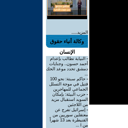
المزيد.....
وكالة أنباء حقوق
الإنسان
-
النيابة تطالب بإعدام
أحمد حسون.. وجنايات
دمشق تحدد موعد الحك
...
-
حاكم سبتة: نحو 100
قتيل في موجة التسلل
الجماعي للمهاجرين
-
حزب البيئة: بإمكان
السويد استقبال مزيد
من اللاجئين
-
إسرائيل تفرج عن
معتقلين سوريين من
القنيطرة بعد 13 شهراً
من ا ...