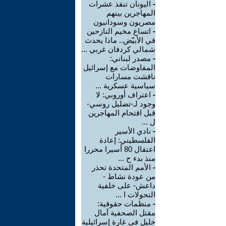
-
اليونان تنقذ عشرات
المهاجرين بينهم
مصريون وسودانيون
-
اتساع مخيم النازحين
في الأبيّض.. ماذا يحدث
شمالي كردفان غربي ...
-
مصدر لبناني:
المفاوضات مع إسرائيل
ناقشت مسارات
سياسية عسكرية ...
-
اعتراف أوروبي: لا
وجود لـ-تضليل روسي-
قبل اقتحام المهاجرين
ل ...
-
نادي الأسير
الفلسطيني: إعادة
اعتقال 80 أسيرا محررا
منذ بدء ح ...
-
الأمم المتحدة تحذر
من عودة نشاط -
داعش- على خلفية
التحولات ا ...
-
منظمات حقوقية:
مقتل الصحفية آمال
خليل في غارة إسرائيلية