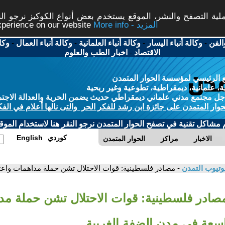
ة التصفح والنشر، الموقع يستخدم بعض أنواع الكوكيز نرجو النق
More info - المزيد
experience on our website
الفن
-
وكالة أنباء اليسار
-
وكالة أنباء العلمانية
-
وكالة أنباء العمال
-
وكا
الاقتصاد
-
اخبار الطب والعلوم
 الرئيسي لمؤسسة الحوار المتمدن
، علمانية، ديمقراطية، تطوعية وغير ربحية
ل مجتمع مدني علماني ديمقراطي حديث يضمن الحرية والعدالة الاجتم
حوار المتمدن على جائزة ابن رشد للفكر الحر والتى نالها أعلام في الفك
م مشاكل تقنية في تصفح الحوار المتمدن نرجو النقر هنا لاستخدام الموقع
كوردي
English
الاخبار
مراكز
الحوار المتمدن
وتيوب التمدن
- مصادر فلسطينية: قوات الاحتلال تشن حملة مداهمات واعت
مصادر فلسطينية: قوات الاحتلال تشن حملة م
اسعة في مدن الضفة الغربية