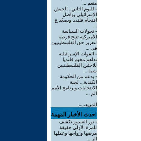
متعم ...
-
لليوم الثاني.. الجيش
الإسرائيلي يواصل
اقتحام قلنديا ويصعّد ع
...
-
تحولات السياسة
الأميركية تتيح فرصة
لتعزيز حق الفلسطينيين
في ...
-
القوات الإسرائيلية
تداهم مخيم قلنديا
للاجئين الفلسطينيين
شما ...
-
بدعم من الحكومة
الكندية... لجنة
الانتخابات وبرنامج الأمم
الم ...
المزيد.....
احدث الأخبار المهمة
-
نور الغندور تكشف
للمرة الأولى حقيقة
مرضها وزواجها وعملها
الر ...