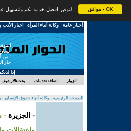
موافق - OK
لتوفير افضل خدمة لكم ولتسهيل عملي
أخبار عامة
-
وكالة أنباء المرأة
-
اخبار الأدب و
الموقع
يسارية
"من أج
حاز ال
إذا لديك
الزوار
اضافة/خدمات
بحث/الارشيف
الصفحة الرئيسية
-
وكالة أنباء حقوق الإنسان
-
ي
- الجزيرة
- 
واعتقالات و