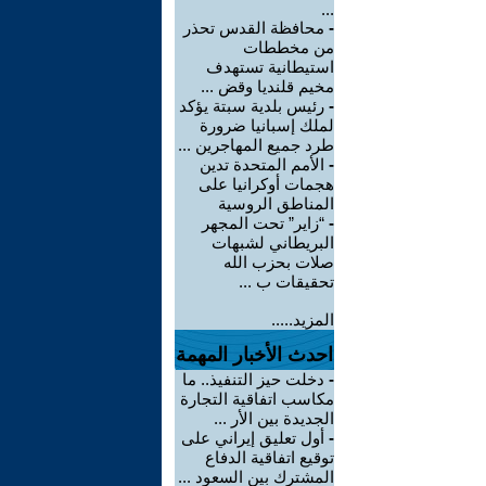
...
-
محافظة القدس تحذر
من مخططات
استيطانية تستهدف
مخيم قلنديا وقض ...
-
رئيس بلدية سبتة يؤكد
لملك إسبانيا ضرورة
طرد جميع المهاجرين ...
-
الأمم المتحدة تدين
هجمات أوكرانيا على
المناطق الروسية
-
“زاير” تحت المجهر
البريطاني لشبهات
صلات بحزب الله
تحقيقات ب ...
المزيد.....
احدث الأخبار المهمة
-
دخلت حيز التنفيذ.. ما
مكاسب اتفاقية التجارة
الجديدة بين الأر ...
-
أول تعليق إيراني على
توقيع اتفاقية الدفاع
المشترك بين السعود ...