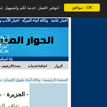
موافق - OK
لتوفير افضل خدمة لكم ولتسهيل عملي
أخبار عامة
-
وكالة أنباء المرأة
-
اخبار الأدب و
الموقع
يسارية
"من أج
حاز ال
إذا لديك
الزوار
اضافة/خدمات
بحث/الارشيف
الصفحة الرئيسية
-
وكالة أنباء حقوق الإنسان
-
ي
- الجزيرة
- 
من تفاقم ال