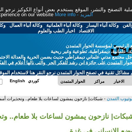
ة التصفح والنشر، الموقع يستخدم بعض أنواع الكوكيز نرجو النق
More info - المزيد
experience on our website
الفن
-
وكالة أنباء اليسار
-
وكالة أنباء العلمانية
-
وكالة أنباء العمال
-
وكا
الاقتصاد
-
اخبار الطب والعلوم
 الرئيسي لمؤسسة الحوار المتمدن
، علمانية، ديمقراطية، تطوعية وغير ربحية
ل مجتمع مدني علماني ديمقراطي حديث يضمن الحرية والعدالة الاجتم
حوار المتمدن على جائزة ابن رشد للفكر الحر والتى نالها أعلام في الفك
م مشاكل تقنية في تصفح الحوار المتمدن نرجو النقر هنا لاستخدام الموقع
كوردي
English
الاخبار
مراكز
الحوار المتمدن
وتيوب التمدن
- شبكات| نازحون يمشون لساعات بلا طعام.. وتحذيرات أممي
شبكات| نازحون يمشون لساعات بلا طعام.. وت
وضع الإنساني في غزة