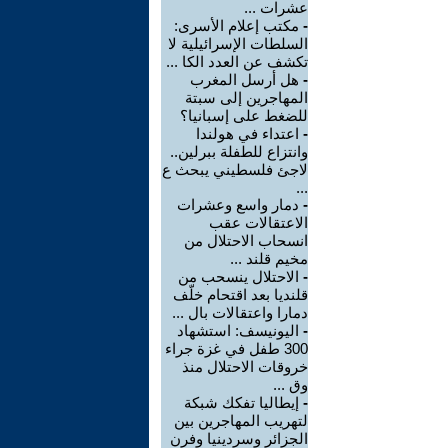
عشرات ...
-
مكتب إعلام الأسرى:
السلطات الإسرائيلية لا
تكشف عن العدد الكا ...
-
هل أرسل المغرب
المهاجرين إلى سبتة
للضغط على إسبانيا؟
-
اعتداء في هولندا
وانتزاع للطفلة ببرلين..
لاجئ فلسطيني يبحث ع
...
-
دمار واسع وعشرات
الاعتقالات عقب
انسحاب الاحتلال من
مخيم قلند ...
-
الاحتلال ينسحب من
قلنديا بعد اقتحام خلّف
دمارا واعتقالات بال ...
-
اليونيسف: استشهاد
300 طفل في غزة جراء
خروقات الاحتلال منذ
وق ...
-
إيطاليا تفكك شبكة
لتهريب المهاجرين بين
الجزائر وسردينيا وفرن