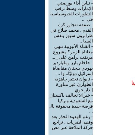
-
تباين أداء بورصتي
الإمارات وسط ترقب
التطورات الجيوسياسية
في ...
-
صفقة تتجاوز كرة
القدم.. محمد صلاح في
طرابزون سبور ينعش
السيا ...
-
القناة الأنبوبية تنهي
معاناة الزبير؟ مشروع
مرتقب يراهن على إ ...
-
حاخام بارز وملياردير
يهودي يبحثان مقاضاة
إسرائيل دوليًا.. وا ...
-
تايوان تختبر جاهزية
ا
الطوارئ عبر مناورة
إنذار جوي
-
خبراء: تحالف باكستان
مع السعودية وتركيا
فرصة جيدة محفوفة بال
...
-
رغم الهدوء الحذر بعد
وقف الضربات.. تراجع
حركة الملاحة عبر مض
...