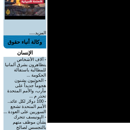
المزيد.....
وكالة أنباء حقوق
الإنسان
-
آلاف الأشخاص
يتظاهرون بشرق ألمانيا
للمطالبة باستقالة
الحكومة ...
-
الحوثيون يشنون
هجوماً جديداً على
مأرب، والأمم المتحدة
تحذر م ...
-
100 دولار لكل عائد..
الأمم المتحدة تشجع
السوريين على العودة ...
-
اليونيسف تتحرك
بشأن موظف متهم
بالتجسس لصالح