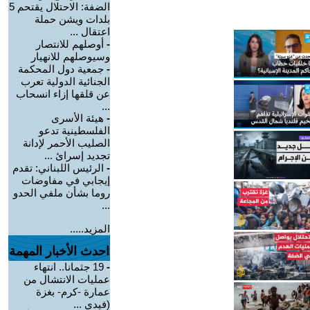
الضفة: الاحتلال يقتحم 5
بلدات ويشن حملة
اعتقال ...
-
أوصلهم للانتصار
وسيوصلهم للانهيار
-
جمعية دول المحكمة
الجنائية الدولية تعرب
عن قلقها إزاء انسحاب
...
-
هيئة الأسرى
الفلسطينية تدعو
الصليب الأحمر لإدانة
تجديد إسرائ ...
-
الرئيس اللبناني: تقدم
إيجابي في مفاوضات
روما بشأن ملفي الحدو
...
المزيد.....
احدث الأخبار المهمة
-
19 جثمانا.. انتهاء
عمليات الانتشال من
عمارة -كرم- بغزة
(فيدي ...