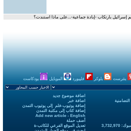
م إسرائيل بارتكاب -إبادة جماعية-...على ماذا استندت؟
بنترست
بلوكر
فليبورد
الموبايل
بودكاست
اضافة موضوع جديد
التضامنية
اضافة خبر
إضافة يوتيوب-فلم إلى يوتيوب التمدن
إضافة كتاب إلى مكتبة التمدن
Add new article - English
أضف حملة
3,732,97
تعديل الموقع الفرعي للكاتب-ة
ابحث في موقع الحوار المتمدن