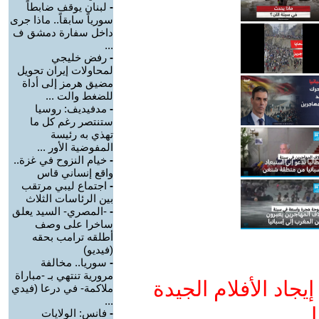
-
لبنان يوقف ضابطاً
سورياً سابقاً.. ماذا جرى
داخل سفارة دمشق ف
...
-
رفض خليجي
لمحاولات إيران تحويل
مضيق هرمز إلى أداة
للضغط والت ...
-
مدفيديف: روسيا
ستنتصر رغم كل ما
تهذي به رئيسة
المفوضية الأور ...
-
خيام النزوح في غزة..
واقع إنساني قاس
-
اجتماع ليبي مرتقب
بين الرئاسات الثلاث
-
-المصري- السيد يعلق
ساخرا على وصف
أطلقه ترامب بحقه
(فيديو)
-
سوريا.. مخالفة
مرورية تنتهي بـ -مباراة
جاد الأفلام الجيدة
ملاكمة- في درعا (فيدي
...
ا
-
فانس: الولايات