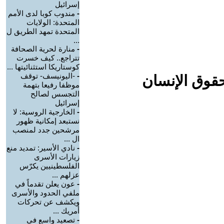
إسرائيل
-
مندوب كوبا لدى الأمم
المتحدة: الولايات
المتحدة تمهد الطريق ل
...
-
منارة لحرية الصحافة
تتراجع.. كيف خسرت
كوستاريكا استثنائيتها ...
-
-اليونيسف- توقف
حقوق الإنسان
موظفا رفيعا بتهمة
التجسس لصالح
إسرائيل
-
الخارجية الروسية: لا
نستبعد إمكانية ظهور
مرشحين جدد لمنصب
ال ...
-
نادي الأسير: تمديد منع
زيارات الأسرى
الفلسطينيين يكرّس
عزلهم ...
-
عون يعلن تقدماً في
ملفي الحدود والأسرى
ويكشف عن تحركات
أمريك ...
-
تصعيد واسع في