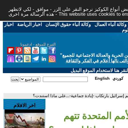
 أنواع الكوكيز نرجو النقر على الزر - موافق - لكي لاتظهر
This website uses cookies to ensure you ge
وكالة أنباء العمال
-
وكالة أنباء حقوق الإنسان
-
اخبار الرياضة
-
اخبار
لوم
التبرع للموقع - ادعمونا
حرية والعدالة الاجتماعية للجميع
"
تى نالها أعلام في الفكر والثقافة
قر هنا لاستخدام الموقع البديل
كوردي
English
م إسرائيل بارتكاب -إبادة جماعية-...على ماذا استندت؟
اخر الافلام
أمم المتحدة تتهم