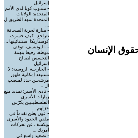
إسرائيل
-
مندوب كوبا لدى الأمم
المتحدة: الولايات
المتحدة تمهد الطريق ل
...
-
منارة لحرية الصحافة
تتراجع.. كيف خسرت
كوستاريكا استثنائيتها ...
-
-اليونيسف- توقف
حقوق الإنسان
موظفا رفيعا بتهمة
التجسس لصالح
إسرائيل
-
الخارجية الروسية: لا
نستبعد إمكانية ظهور
مرشحين جدد لمنصب
ال ...
-
نادي الأسير: تمديد منع
زيارات الأسرى
الفلسطينيين يكرّس
عزلهم ...
-
عون يعلن تقدماً في
ملفي الحدود والأسرى
ويكشف عن تحركات
أمريك ...
-
تصعيد واسع في