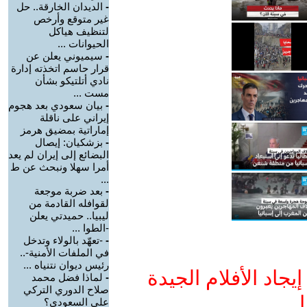
-
الديدان الخارقة.. حل
غير متوقع وأرخص
لتنظيف هياكل
الحيوانات ...
-
سيميوني يعلن عن
قرار حاسم اتخذته إدارة
نادي أتلتيكو بشأن
مست ...
-
بيان سعودي بعد هجوم
إيراني على ناقلة
إماراتية بمضيق هرمز
-
بزشكيان: إيصال
البضائع إلى إيران لم يعد
أمرا سهلا ونبحث عن ط
...
-
بعد ضربة موجعة
لقوافله القادمة من
ليبيا.. حميدتي يعلن
-الطوا ...
-
-تعهّد بالولاء وتدخل
في الملفات الأمنية-..
رئيس ديوان نتنياه ...
جاد الأفلام الجيدة
-
لماذا فضل محمد
صلاح الدوري التركي
ا
على السعودي؟