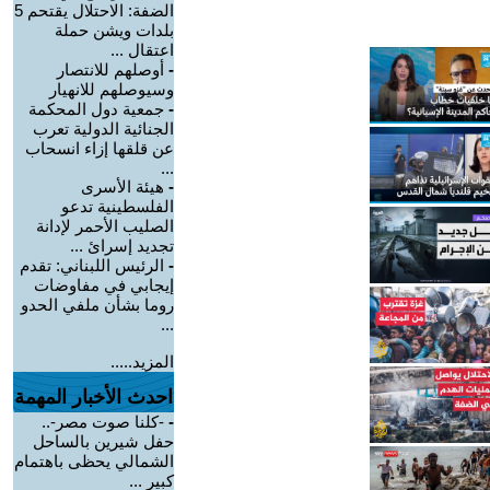
الضفة: الاحتلال يقتحم 5
بلدات ويشن حملة
اعتقال ...
-
أوصلهم للانتصار
وسيوصلهم للانهيار
-
جمعية دول المحكمة
الجنائية الدولية تعرب
عن قلقها إزاء انسحاب
...
-
هيئة الأسرى
الفلسطينية تدعو
الصليب الأحمر لإدانة
تجديد إسرائ ...
-
الرئيس اللبناني: تقدم
إيجابي في مفاوضات
روما بشأن ملفي الحدو
...
المزيد.....
احدث الأخبار المهمة
-
-كلنا صوت مصر-..
حفل شيرين بالساحل
الشمالي يحظى باهتمام
كبير ...