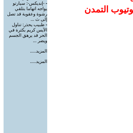
-
-إنديكس-: سيارتو
وتيوب التمدن
يواجه اتهاما بتلقي
رشوة وعقوبة قد تصل
إلى ث ...
-
طبيب يحذر: تناول
الآيس كريم بكثرة في
الحر قد يرهق الجسم
ويضر ...
المزيد.....
المزيد.....