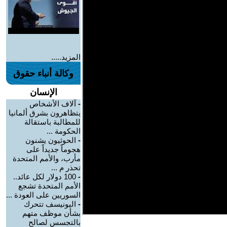
المزيد.....
وكالة أنباء حقوق
الإنسان
-
آلاف الأشخاص
يتظاهرون بشرق ألمانيا
للمطالبة باستقالة
الحكومة ...
-
الحوثيون يشنون
هجوماً جديداً على
مأرب، والأمم المتحدة
تحذر م ...
-
100 دولار لكل عائد..
الأمم المتحدة تشجع
السوريين على العودة ...
-
اليونيسف تتحرك
بشأن موظف متهم
بالتجسس لصالح