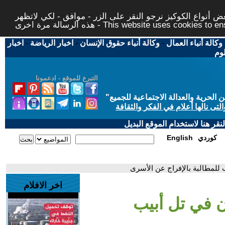
 أنواع الكوكيز نرجو النقر على الزر - موافق - لكي لاتظهر
This website uses cookies to ensure you ge
وكالة أنباء العمال
-
وكالة أنباء حقوق الإنسان
-
اخبار الرياضة
-
اخبار
لوم
التبرع للموقع - ادعمونا
حرية والعدالة الاجتماعية للجميع
"
تى نالها أعلام في الفكر والثقافة
قر هنا لاستخدام الموقع البديل
كوردي
English
 للمطالبة بالإفراج عن الأسرى
اخر الافلام
ن في تل أبيب