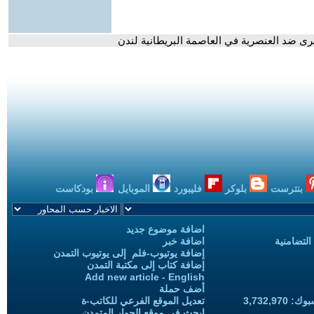
ى ضد العنصرية في العاصمة البريطانية لندن
بنترست
بلوكر
فليبورد
الموبايل
بودكاست
اضافة موضوع جديد
التضامنية
اضافة خبر
إضافة يوتيوب-فلم إلى يوتيوب التمدن
إضافة كتاب إلى مكتبة التمدن
Add new article - English
أضف حملة
3,732,97
تعديل الموقع الفرعي للكاتب-ة
ابحث في موقع الحوار المتمدن