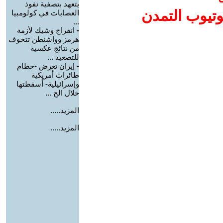
يتعهد بتصفية نفوذ
وتيوب التمدن
العصابات في كولومبيا
...
-
انفراج وشيك لأزمة
هرمز وواشنطن تتخوف
من نتائج عكسية
للتصعيد ...
-
إيران تعرض -حطام
طائرات أمريكية
وإسرائيلية- أسقطتها
خلال الح ...
المزيد.....
المزيد.....