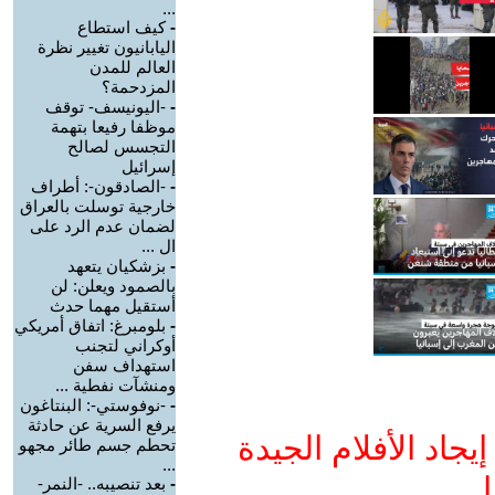
...
-
كيف استطاع
اليابانيون تغيير نظرة
العالم للمدن
المزدحمة؟
-
-اليونيسف- توقف
موظفا رفيعا بتهمة
التجسس لصالح
إسرائيل
-
-الصادقون-: أطراف
خارجية توسلت بالعراق
لضمان عدم الرد على
ال ...
-
بزشكيان يتعهد
بالصمود ويعلن: لن
أستقيل مهما حدث
-
بلومبرغ: اتفاق أمريكي
أوكراني لتجنب
استهداف سفن
ومنشآت نفطية ...
-
-نوفوستي-: البنتاغون
يرفع السرية عن حادثة
جاد الأفلام الجيدة
تحطم جسم طائر مجهو
...
ا
-
بعد تنصيبه.. -النمر-