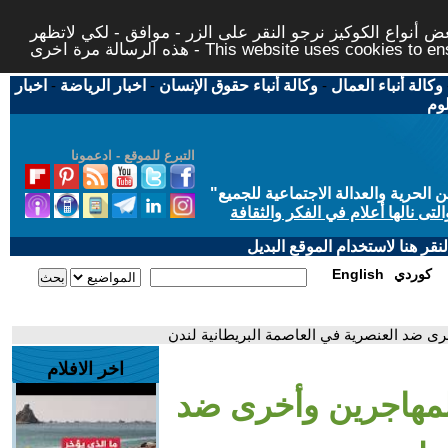
 أنواع الكوكيز نرجو النقر على الزر - موافق - لكي لاتظهر
This website uses cookies to ensure you ge
وكالة أنباء العمال
-
وكالة أنباء حقوق الإنسان
-
اخبار الرياضة
-
اخبار
لوم
التبرع للموقع - ادعمونا
حرية والعدالة الاجتماعية للجميع
"
تى نالها أعلام في الفكر والثقافة
قر هنا لاستخدام الموقع البديل
كوردي
English
ى ضد العنصرية في العاصمة البريطانية لندن
اخر الافلام
لمهاجرين وأخرى ضد