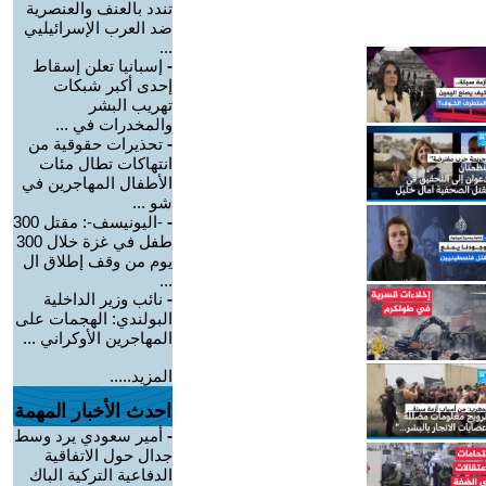
تندد بالعنف والعنصرية
ضد العرب الإسرائيليي
...
-
إسبانيا تعلن إسقاط
إحدى أكبر شبكات
تهريب البشر
والمخدرات في ...
-
تحذيرات حقوقية من
انتهاكات تطال مئات
الأطفال المهاجرين في
شو ...
-
-اليونيسف-: مقتل 300
طفل في غزة خلال 300
يوم من وقف إطلاق ال
...
-
نائب وزير الداخلية
البولندي: الهجمات على
المهاجرين الأوكراني ...
المزيد.....
احدث الأخبار المهمة
-
أمير سعودي يرد وسط
جدال حول الاتفاقية
الدفاعية التركية الباك