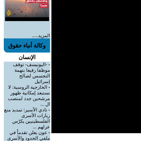
المزيد.....
وكالة أنباء حقوق
الإنسان
-
-اليونيسف- توقف
موظفا رفيعا بتهمة
التجسس لصالح
إسرائيل
-
الخارجية الروسية: لا
نستبعد إمكانية ظهور
مرشحين جدد لمنصب
ال ...
-
نادي الأسير: تمديد منع
زيارات الأسرى
الفلسطينيين يكرّس
عزلهم ...
-
عون يعلن تقدماً في
ملفي الحدود والأسرى