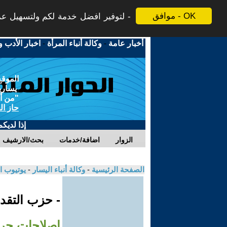
موافق - OK
لتوفير افضل خدمة لكم ولتسهيل عملي
أخبار عامة
-
وكالة أنباء المرأة
-
اخبار الأدب و
الموقع
يسارية
"من أج
حاز ال
إذا لديك
الزوار
اضافة/خدمات
بحث/الارشيف
الصفحة الرئيسية
-
وكالة أنباء اليسار
-
يوتيوب ا
- حزب التقدم
إصلاحات جري