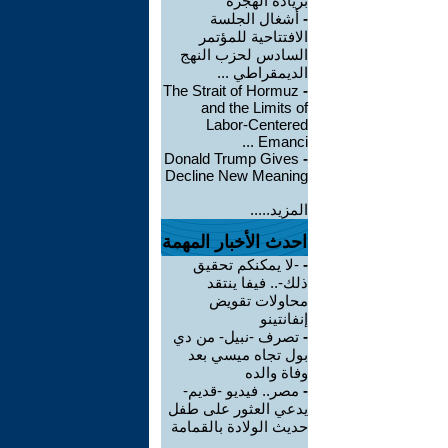
بزيادة الهجرة
-
أشغال الجلسة
الافتتاحية للمؤتمر
السادس لحزب النهج
الديمقراطي ...
The Strait of Hormuz
-
and the Limits of
Labor-Centered
Emanci ...
Donald Trump Gives
-
Decline New Meaning
المزيد.....
احدث الأخبار المهمة
-
-لا يمكنكم تحقيق
ذلك-.. فيفا ينتقد
محاولات تقويض
إنفانتينو
-
تصرف -نبيل- من دي
بول تجاه ميسي بعد
وفاة والده
-
مصر.. فيديو -قديم-
يدعي العثور على طفل
حديث الولادة بالقمامة
...