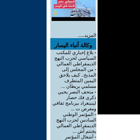
المزيد.....
وكالة أنباء اليسار
-
بلاغ إخباري للمكتب
السياسي لحزب النهج
الديمقراطي العمالي
-
من المجلس إلى
المذبح.. كيف يلاحق
اليمين المتطرف
مسلمي بريطان ...
-
متحف النصر يحيي
ذكرى فك حصار
لينينغراد ببرنامج ثقافي
ومعرض ت ...
-
المؤتمر الوطني
السادس لحزب النهج
الديمقراطي العمالي
يختتم أش ...
-
أشغال المؤتمر