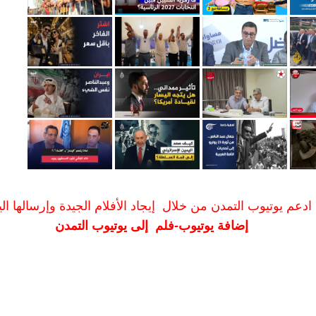
ادعم يوتيوب التمدن من خلال إيجاد الأفلام الجيدة وإرسالها الين
إضافة يوتيوب-فلم إلى يوتيوب التمدن