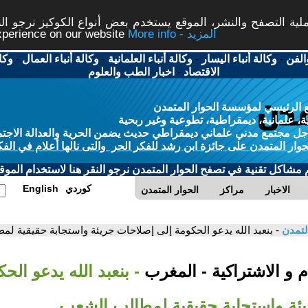
ة التصفح والنشر، الموقع يستخدم بعض أنواع الكوكيز نرجو النق
More info - المزيد
experience on our website
الفن
-
وكالة أنباء اليسار
-
وكالة أنباء العلمانية
-
وكالة أنباء العمال
-
وكا
الاقتصاد
-
اخبار الطب والعلوم
 الرئيسي لمؤسسة الحوار المتمدن
، علمانية، ديمقراطية، تطوعية وغير ربحية
ل مجتمع مدني علماني ديمقراطي حديث يضمن الحرية والعدالة الاجتم
حوار المتمدن على جائزة ابن رشد للفكر الحر والتى نالها أعلام في الفك
م مشاكل تقنية في تصفح الحوار المتمدن نرجو النقر هنا لاستخدام الموقع
كوردي
English
الاخبار
مراكز
الحوار المتمدن
لتمدن
- بنعبد الله يدعو الحكومة إلى إصلاحات جريئة واستجابة حقيقية ل
 و الاشتراكية - المغرب
- بنعبد الله يدعو الح
ئة واستجابة حقيقية لمطالب الشعب