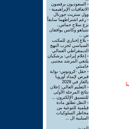
-
السعوديون يرفضون
الاتفاقيات الإبراهيمية -
وول ستريت جورنال
-
رغم اشتراطهما سابقاً
نزع سلاح حماس..
نتنياهو وكاتس يوافقان
س ...
-
بلاغ إخباري للمكتب
السياسي لحزب النهج
الديمقراطي العمالي
-
إعلام إيراني: بزشكيان
يلتقي المرشد مجتبى
خامنئي
-
حقل -كرونوس- بوابة
قبرص لإمداد أوروبا
بالغاز في 2028
ا
-
التعليم العالي: إعلان
نتائج المرحلة الأولى
للتنسيق الإلكترون ...
-
النقل تطلق مادة
فيلمية للتوعية من
مخاطر السلوكيات
السلبية ال ...
المزيد.....