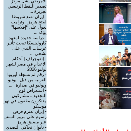
الأمريكي يشلَّ مركز
تصدير النفط الرئيسي
بجزيرة ...
-
إيران تضع شروطا
لفتح هرمز.. وترامب
يعول على “إفلاسها”
يؤكد ...
-
دراسة جديدة لمعهد
كارولينسكا تبحث تأثير
غرسات الثدي على
تشخي ...
-
إنفوجراف | أحكام
الإعدام في مصر لشهر
يوليو 2026
-
رقم لم تسجله أوروبا
الغربية من قبل.. يونيو
ويوليو في صدارة ا ...
-
استعراض لوح
التجديف: مشاركون
متنكرون يطفون في نهر
موسكو
-
إيران تعتزم فرض
رسوم على مرور السفن
عبر مضيق هرمز
-
تايوان تحاكي التصدي