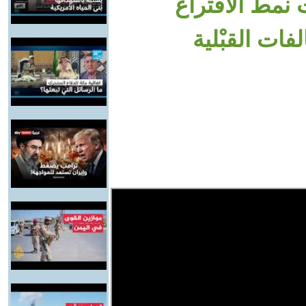
نمط الاقتراع
فات القبْلية