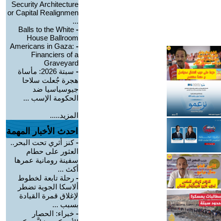
Security Architecture
or Capital Realignmen
...
Balls to the White
-
House Ballroom
Americans in Gaza:
-
Financiers of a
Graveyard
-
سبتة 2026: مأساة
هجرة جُعلت سلاحا
جيوسياسيا ضد
الحكومة الإسب ...
المزيد.....
احدث الأخبار المهمة
-
كنز أثري تحت البحر..
العثور على حطام
سفينة رومانية عمرها
أكث ...
-
رحلة تابعة لخطوط
ألاسكا الجوية تضطر
لإغلاق قمرة القيادة
بسبب ...
-
خبراء: الحصار