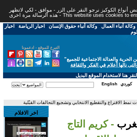
 أنواع الكوكيز نرجو النقر على الزر - موافق - لكي لاتظهر
This website uses cookies to ensure you ge
وكالة أنباء العمال
-
وكالة أنباء حقوق الإنسان
-
اخبار الرياضة
-
اخبار
لوم
التبرع للموقع - ادعمونا
حرية والعدالة الاجتماعية للجميع
"
تى نالها أعلام في الفكر والثقافة
قر هنا لاستخدام الموقع البديل
كوردي
English
نمط الاقتراع والتقطيع الانتخابي وتشجيع التحالفات القبْلية
اخر الافلام
لمغرب
- كريم التاج