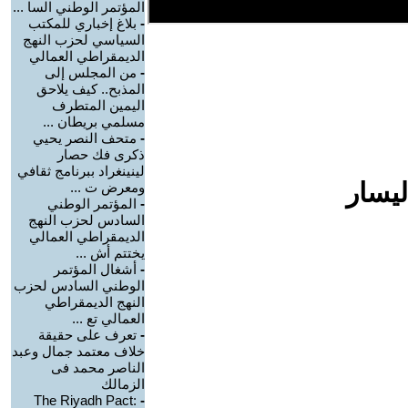
المؤتمر الوطني السا ...
-
بلاغ إخباري للمكتب
السياسي لحزب النهج
الديمقراطي العمالي
-
من المجلس إلى
المذبح.. كيف يلاحق
اليمين المتطرف
مسلمي بريطان ...
-
متحف النصر يحيي
ذكرى فك حصار
لينينغراد ببرنامج ثقافي
ليسار
ومعرض ت ...
-
المؤتمر الوطني
السادس لحزب النهج
الديمقراطي العمالي
يختتم أش ...
-
أشغال المؤتمر
الوطني السادس لحزب
النهج الديمقراطي
العمالي تع ...
-
تعرف على حقيقة
خلاف معتمد جمال وعبد
الناصر محمد فى
الزمالك
The Riyadh Pact:
-