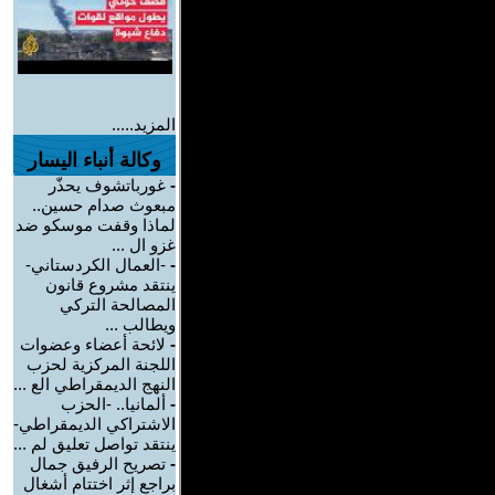
المزيد.....
وكالة أنباء اليسار
-
غورباتشوف يحذّر
مبعوث صدام حسين..
لماذا وقفت موسكو ضد
غزو ال ...
-
-العمال الكردستاني-
ينتقد مشروع قانون
المصالحة التركي
ويطالب ...
-
لائحة أعضاء وعضوات
اللجنة المركزية لحزب
النهج الديمقراطي الع ...
-
ألمانيا.. -الحزب
الاشتراكي الديمقراطي-
ينتقد تواصل تعليق لم ...
-
تصريح الرفيق جمال
براجع إثر اختتام أشغال