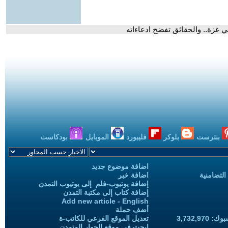
ي غزة.. والحقائق تفضح ادعاءاته
بنترست
بلوكر
فليبورد
الموبايل
بودكاست
اضافة موضوع جديد
التضامنية
اضافة خبر
إضافة يوتيوب-فلم إلى يوتيوب التمدن
إضافة كتاب إلى مكتبة التمدن
Add new article - English
أضف حملة
3,732,97
تعديل الموقع الفرعي للكاتب-ة
ابحث في موقع الحوار المتمدن