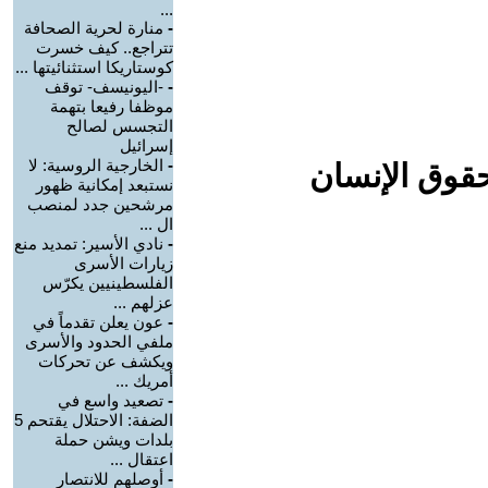
...
-
منارة لحرية الصحافة
تتراجع.. كيف خسرت
كوستاريكا استثنائيتها ...
-
-اليونيسف- توقف
موظفا رفيعا بتهمة
التجسس لصالح
إسرائيل
-
الخارجية الروسية: لا
حقوق الإنسان
نستبعد إمكانية ظهور
مرشحين جدد لمنصب
ال ...
-
نادي الأسير: تمديد منع
زيارات الأسرى
الفلسطينيين يكرّس
عزلهم ...
-
عون يعلن تقدماً في
ملفي الحدود والأسرى
ويكشف عن تحركات
أمريك ...
-
تصعيد واسع في
الضفة: الاحتلال يقتحم 5
بلدات ويشن حملة
اعتقال ...
-
أوصلهم للانتصار