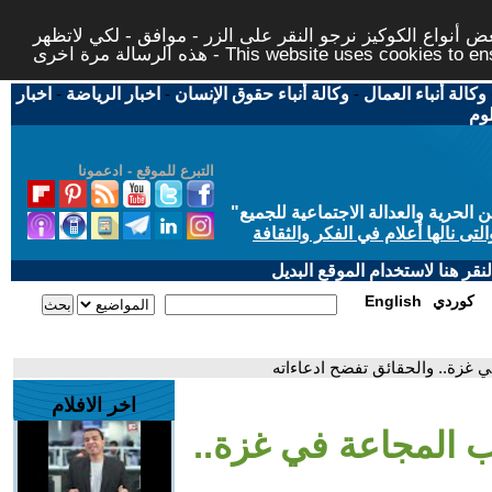
 أنواع الكوكيز نرجو النقر على الزر - موافق - لكي لاتظهر
This website uses cookies to ensure you ge
وكالة أنباء العمال
-
وكالة أنباء حقوق الإنسان
-
اخبار الرياضة
-
اخبار
لوم
التبرع للموقع - ادعمونا
حرية والعدالة الاجتماعية للجميع
"
تى نالها أعلام في الفكر والثقافة
قر هنا لاستخدام الموقع البديل
كوردي
English
ي غزة.. والحقائق تفضح ادعاءاته
اخر الافلام
ب المجاعة في غزة..