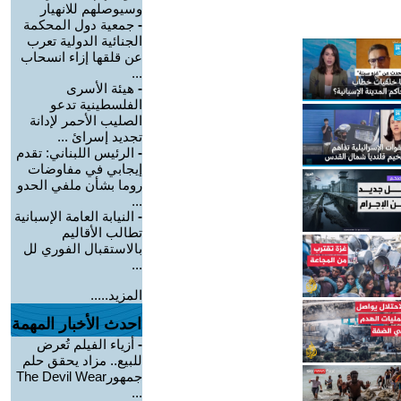
وسيوصلهم للانهيار
-
جمعية دول المحكمة
الجنائية الدولية تعرب
عن قلقها إزاء انسحاب
...
-
هيئة الأسرى
الفلسطينية تدعو
الصليب الأحمر لإدانة
تجديد إسرائ ...
-
الرئيس اللبناني: تقدم
إيجابي في مفاوضات
روما بشأن ملفي الحدو
...
-
النيابة العامة الإسبانية
تطالب الأقاليم
بالاستقبال الفوري لل
...
المزيد.....
احدث الأخبار المهمة
-
أزياء الفيلم تُعرض
للبيع.. مزاد يحقق حلم
جمهورThe Devil Wear
...