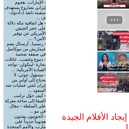
-
الإمارات.. هجوم
إيراني بصاروخ يستهدف
سفينة تابعة لـ-أدنوك-
ف ...
-
هل اتفاقية مكة دلالة
على عجز الجيش
الأمريكي عن توفير
الأمن؟. ...
-
رسميا.. أرسنال يضم
غيماريش من نيوكاسل
في صفقة ضخمة
-
دموع وغضب.. عائلات
بحارة -لينكولن- تواجه
القيادة الأمريكية: ...
-
مسؤول حوثي: لا
نحتاج إلى أوامر من
إيران لشن عمليات ضد
السعود ...
-
كيف حوّل ترامب
الفيفا إلى ساحة معركة
على السلطة – مقال
في مو ...
جاد الأفلام الجيدة
-
الحوثيون يشنون
هجوماً جديداً على
ا
مأرب، والأمم المتحدة