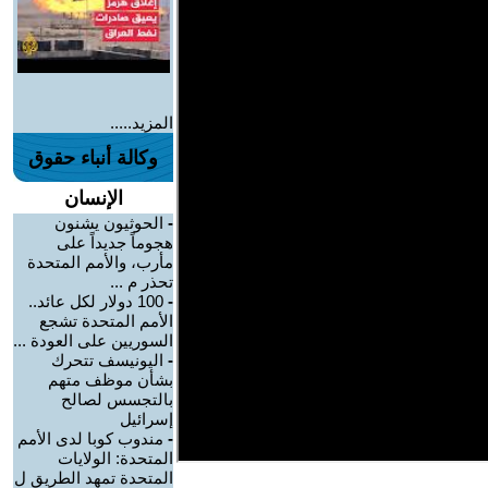
المزيد.....
وكالة أنباء حقوق
الإنسان
-
الحوثيون يشنون
هجوماً جديداً على
مأرب، والأمم المتحدة
تحذر م ...
-
100 دولار لكل عائد..
الأمم المتحدة تشجع
السوريين على العودة ...
-
اليونيسف تتحرك
بشأن موظف متهم
بالتجسس لصالح
إسرائيل
-
مندوب كوبا لدى الأمم
المتحدة: الولايات
المتحدة تمهد الطريق ل