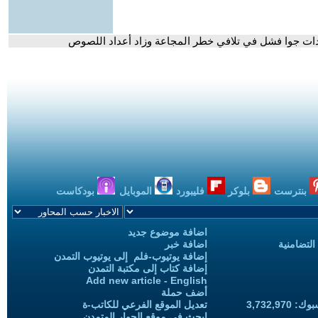
ت جوا فشل في تلافي خطر المجاعة وزاد أعداد اللصوص
بنترست
بلوكر
فليبورد
الموبايل
بودكاست
اضافة موضوع جديد
التضامنية
اضافة خبر
إضافة يوتيوب-فلم إلى يوتيوب التمدن
إضافة كتاب إلى مكتبة التمدن
Add new article - English
أضف حملة
3,732,97
تعديل الموقع الفرعي للكاتب-ة
ابحث في موقع الحوار المتمدن