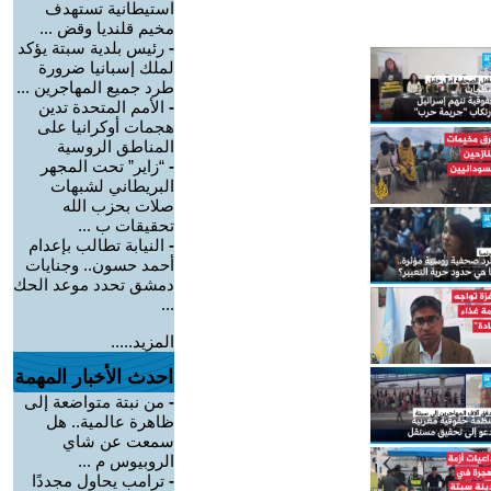
استيطانية تستهدف
مخيم قلنديا وقض ...
-
رئيس بلدية سبتة يؤكد
لملك إسبانيا ضرورة
طرد جميع المهاجرين ...
-
الأمم المتحدة تدين
هجمات أوكرانيا على
المناطق الروسية
-
“زاير” تحت المجهر
البريطاني لشبهات
صلات بحزب الله
تحقيقات ب ...
-
النيابة تطالب بإعدام
أحمد حسون.. وجنايات
دمشق تحدد موعد الحك
...
المزيد.....
احدث الأخبار المهمة
-
من نبتة متواضعة إلى
ظاهرة عالمية.. هل
سمعت عن شاي
الروبيوس م ...
-
ترامب يحاول مجددًا