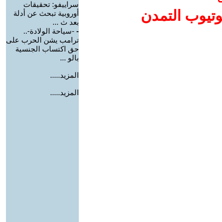
سراييفو: تحقيقات
وتيوب التمدن
أوروبية تبحث عن أدلة
بعد ث ...
-
-سياحة الولادة-..
ترامب يشن الحرب على
حق اكتساب الجنسية
بالو ...
المزيد.....
المزيد.....