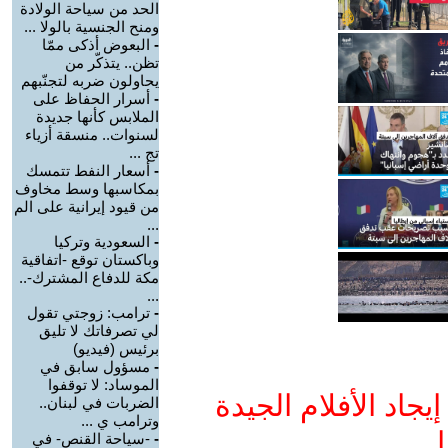
الحد من سياحة الولادة
ومنح الجنسية بالولا ...
-
البعوض أذكى ممّا
تظن.. يتذكّر من
يحاولون ضربه لتجنّبهم
-
أسرار الحفاظ على
الملابس كأنها جديدة
لسنوات.. منسقة أزياء
تج ...
-
أسعار النفط تتمسك
بمكاسبها وسط مخاوف
من قيود إيرانية على الم
...
-
السعودية وتركيا
وباكستان توقع -اتفاقية
مكة للدفاع المشترك-..
...
-
ترامب: زوجتي تقول
لي تصرفاتك لا تليق
برئيس (فيديو)
-
مسؤول سابق في
الموساد: لا توقفوا
جاد الأفلام الجيدة
الضربات في لبنان..
وترامب ي ...
ا
-
-سياحة القنص- في