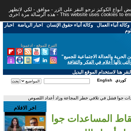
 أنواع الكوكيز نرجو النقر على الزر - موافق - لكي لاتظهر
This website uses cookies to ensure you ge
وكالة أنباء العمال
-
وكالة أنباء حقوق الإنسان
-
اخبار الرياضة
-
اخبار
لوم
التبرع للموقع - ادعمونا
حرية والعدالة الاجتماعية للجميع
"
تى نالها أعلام في الفكر والثقافة
قر هنا لاستخدام الموقع البديل
كوردي
English
ت جوا فشل في تلافي خطر المجاعة وزاد أعداد اللصوص
اخر الافلام
قاط المساعدات جوا