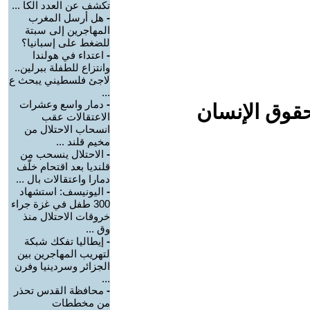
تكشف عن العدد الكا ...
-
هل أرسل المغرب
المهاجرين إلى سبتة
للضغط على إسبانيا؟
-
اعتداء في هولندا
وانتزاع للطفلة ببرلين..
لاجئ فلسطيني يبحث ع
...
-
دمار واسع وعشرات
حقوق الإنسان
الاعتقالات عقب
انسحاب الاحتلال من
مخيم قلند ...
-
الاحتلال ينسحب من
قلنديا بعد اقتحام خلّف
دمارا واعتقالات بال ...
-
اليونيسف: استشهاد
300 طفل في غزة جراء
خروقات الاحتلال منذ
وق ...
-
إيطاليا تفكك شبكة
لتهريب المهاجرين بين
الجزائر وسردينيا وفرن
...
-
محافظة القدس تحذر
من مخططات